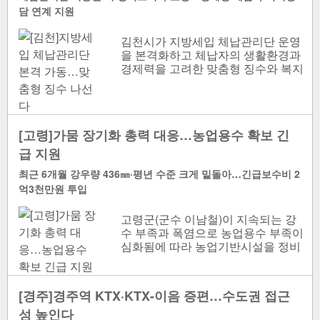
담 연계 지원
김천시가 지방세입 체납관리단 운영
을 본격화하고 체납자의 생활환경과
경제력을 고려한 맞춤형 징수와 복지
연계에 나선다. 지방세입 체납관리
단, 출범 결..
[고령]가뭄 장기화 총력 대응…농업용수 확보 긴
급 지원
최근 6개월 강우량 436㎜·평년 수준 크게 밑돌아…긴급보수비 2
억3천만원 투입
고령군(군수 이남철)이 지속되는 강
수 부족과 폭염으로 농업용수 부족이
심화됨에 따라 농업기반시설을 정비
하고 긴급 용수 확보에 나서는 등 가
뭄피해 최소화에 행정력을 집..
[경주]경주역 KTX·KTX-이음 증편…수도권 접근
성 높인다