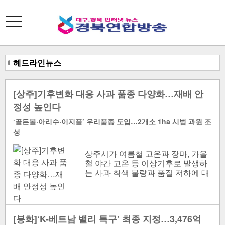
toggle
navigation
헤드라인뉴스
[상주]기후변화 대응 사과 품종 다양화…재배 안
정성 높인다
‘골든볼·아리수·이지플’ 우리품종 도입…2개소 1ha 시범 과원 조
성
상주시가 여름철 고온과 장마, 가을
철 야간 고온 등 이상기후로 발생하
는 사과 착색 불량과 품질 저하에 대
응하기 위해 기후 적응력이 높은 사
과 품종 보급에 나선다...
[봉화]‘K-베트남 밸리 특구’ 최종 지정…3,476억