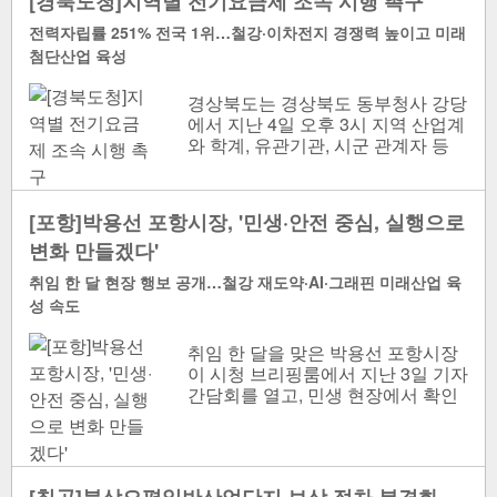
[경북도청]지역별 전기요금제 조속 시행 촉구
전력자립률 251% 전국 1위…철강·이차전지 경쟁력 높이고 미래
첨단산업 육성
경상북도는 경상북도 동부청사 강당
에서 지난 4일 오후 3시 지역 산업계
와 학계, 유관기관, 시군 관계자 등
150여 명이 참석한 가운데 ‘지역별 전
기요금제 실현 토론회’를..
[포항]박용선 포항시장, '민생·안전 중심, 실행으로
변화 만들겠다'
취임 한 달 현장 행보 공개…철강 재도약·AI·그래핀 미래산업 육
성 속도
취임 한 달을 맞은 박용선 포항시장
이 시청 브리핑룸에서 지난 3일 기자
간담회를 열고, 민생 현장에서 확인
한 주요 현안과 민선 9기 시정 과제,
추진 방향을 밝혔다...