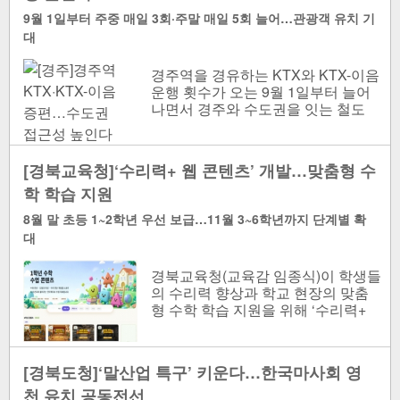
9월 1일부터 주중 매일 3회·주말 매일 5회 늘어…관광객 유치 기
대
경주역을 경유하는 KTX와 KTX-이음
운행 횟수가 오는 9월 1일부터 늘어
나면서 경주와 수도권을 잇는 철도
접근성이 한층 개선된다. KTX(고속)
와 KTX-이음(준..
[경북교육청]‘수리력+ 웹 콘텐츠’ 개발…맞춤형 수
학 학습 지원
8월 말 초등 1~2학년 우선 보급…11월 3~6학년까지 단계별 확
대
경북교육청(교육감 임종식)이 학생들
의 수리력 향상과 학교 현장의 맞춤
형 수학 학습 지원을 위해 ‘수리력+
웹 콘텐츠 개발 사업’을 추진한다. ‘수
리력+..
[경북도청]‘말산업 특구’ 키운다…한국마사회 영
천 유치 공동전선