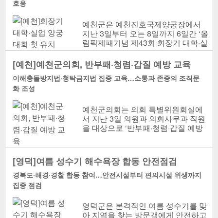
호응
예천군은 예천진호국제양궁장에서
지난 3일부터 오는 8일까지 6일간 ‘올
림픽제패기념 제43회 회장기 대학·실
업 양궁대회’를 연다. 회장기 대학·실
업 양궁..
[예천]예천군의회, 반부패·청렴·갑질 예방 교육
이해충돌방지법·청탁금지법 집중 교육…소통과 존중의 조직문
화 조성
예천군의회는 의회 특별위원회실에
서 지난 3일 의원과 의회사무과 직원
을 대상으로 ‘반부패·청렴·갑질 예방
교육’을 진행했다. 예천군의회 반부
패 청렴..
[영덕]여름 성수기 해수욕장 합동 안전점검
경북도·해경·경찰 합동 참여…안전시설부터 편의시설 위생까지
집중 점검
영덕군은 본격적인 여름 성수기를 맞
아 지역을 찾는 방문객에게 안전하고