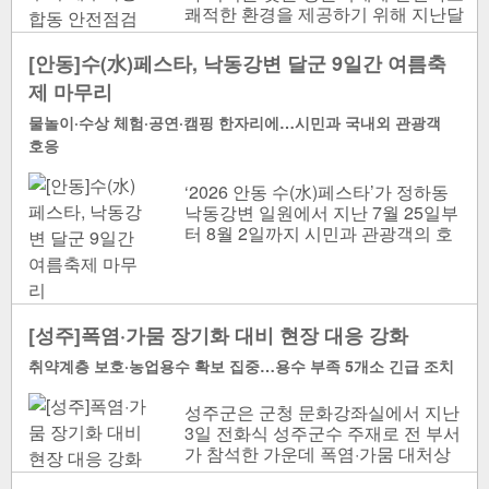
쾌적한 환경을 제공하기 위해 지난달
30일 해수욕장 합동점검을 벌였다.
여름 성수..
[안동]수(水)페스타, 낙동강변 달군 9일간 여름축
제 마무리
물놀이·수상 체험·공연·캠핑 한자리에…시민과 국내외 관광객
호응
‘2026 안동 수(水)페스타’가 정하동
낙동강변 일원에서 지난 7월 25일부
터 8월 2일까지 시민과 관광객의 호
응 속에 9일간의 일정을 마무리했다.
2026 안동..
[성주]폭염·가뭄 장기화 대비 현장 대응 강화
취약계층 보호·농업용수 확보 집중…용수 부족 5개소 긴급 조치
성주군은 군청 문화강좌실에서 지난
3일 전화식 성주군수 주재로 전 부서
가 참석한 가운데 폭염·가뭄 대처상
황 점검회의를 열었다. 폭염·가뭄 대