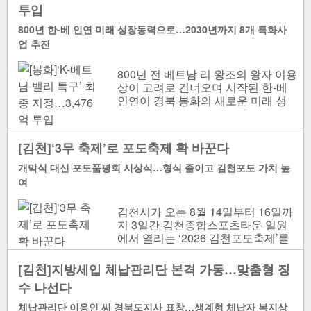
투입
800년 한-베 인연 미래 성장동력으로…2030년까지 8개 특화사
업 추진
800년 전 베트남 리 왕조의 왕자 이용
상이 고려로 건너오며 시작된 한-베
인연이 경북 봉화의 새로운 미래 성
장전략으로 이어진다. K-베트남 밸리
특구 계획..
[김천]‘3무 축제’로 포도축제 확 바꾼다
개막식 대신 포도품평회 시상식…형식 줄이고 김천포도 가치 높
여
김천시가 오는 8월 14일부터 16일까
지 3일간 김천종합스포츠타운 일원
에서 열리는 ‘2026 김천포도축제’를
형식적인 의전은 줄이고 축제의 본질
을 살리는 ‘실속 축제’로..
[김천]지방세입 체납관리단 본격 가동…맞춤형 징
수 나선다
체납관리단 이응인 씨 경북도지사 표창…생계형 체납자 복지상