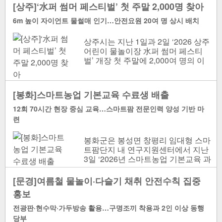
처상황 점..
[상주]‘水퍼 썸머 페스티벌’ 첫 주말 2,000명 찾아
6m 높이 자이언트 물썰매 인기…안전요원 20여 명 상시 배치
상주시는 지난 1일과 2일 ‘2026 상주
어린이 물놀이장 水퍼 썸머 페스티
벌’ 개장 첫 주말에 2,000여 명의 이
용객이 찾으며 성황리에 막을 올렸다
고 밝혔다...
[봉화]스마트농업 기본교육 수료생 배출
12회 70시간 현장 중심 교육…스마트팜 전문인력 양성 기반 마
련
봉화군은 봉성면 창평리 임대형 스마
트팜단지 내 연구지원센터에서 지난
3일 ‘2026년 스마트농업 기본교육 과
정’ 수료식을 열었다. 2026년 스마트
농업 기..
[문경]여름철 물놀이·다슬기 채취 안전수칙 집중
홍보
전광판·현수막·가두방송 활용…구명조끼 착용과 2인 이상 동행
당부