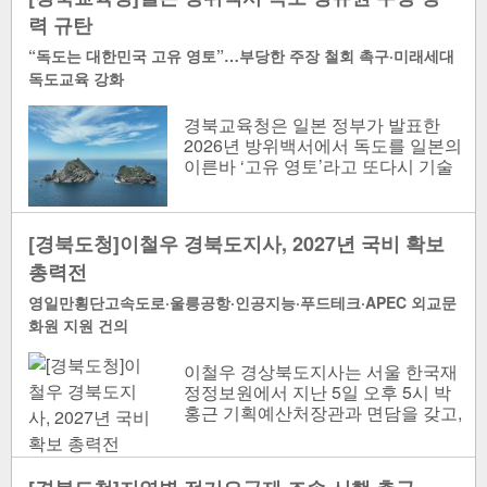
력 규탄
“독도는 대한민국 고유 영토”…부당한 주장 철회 촉구·미래세대
독도교육 강화
경북교육청은 일본 정부가 발표한
2026년 방위백서에서 독도를 일본의
이른바 ‘고유 영토’라고 또다시 기술
한 데 대해 강력히 규탄하고, 해당 주
장의 즉각적인 철회를 촉구..
[경북도청]이철우 경북도지사, 2027년 국비 확보
총력전
영일만횡단고속도로·울릉공항·인공지능·푸드테크·APEC 외교문
화원 지원 건의
이철우 경상북도지사는 서울 한국재
정정보원에서 지난 5일 오후 5시 박
홍근 기획예산처장관과 면담을 갖고,
영일만횡단구간 고속도로와 울릉공
항 건설 등 2027년 국가투자예..