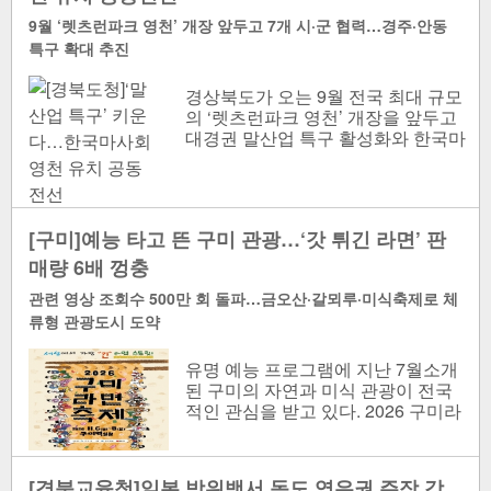
9월 ‘렛츠런파크 영천’ 개장 앞두고 7개 시·군 협력…경주·안동
특구 확대 추진
경상북도가 오는 9월 전국 최대 규모
의 ‘렛츠런파크 영천’ 개장을 앞두고
대경권 말산업 특구 활성화와 한국마
사회 본사 영천 유치를 위해 7개 시·
군과 공동전선 구축에..
[구미]예능 타고 뜬 구미 관광…‘갓 튀긴 라면’ 판
매량 6배 껑충
관련 영상 조회수 500만 회 돌파…금오산·갈뫼루·미식축제로 체
류형 관광도시 도약
유명 예능 프로그램에 지난 7월소개
된 구미의 자연과 미식 관광이 전국
적인 관심을 받고 있다. 2026 구미라
면축제 포스터[구미시 제공] 유..
[경북교육청]일본 방위백서 독도 영유권 주장 강