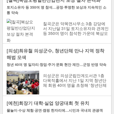
[칠곡]북삼오평일반산업단지 보상 절차 본격화
토지소유자 등 350여 명 참석…공정·투명한 보상과 지속적인 소
통 약속
칠곡군은 약목면사무소 3층 강당에
서 지난달 31일 토지소유자와 관계인
등 350여 명이 참석한 가운데 북삼오
평일반산업단지 조성사업 보상설명
회를 열었다. 북삼오평..
[의성]최유철 의성군수, 청년단체 만나 지역 정착
해법 모색
청년 40여 명 일자리·창업·주거·문화 현안 제안…군정 반영 약속
의성군은 의성군립안계도서관 1층
다목적홀에서 지난 1일 지역 청년단
체 회원 40여 명을 초청해 ‘청년단체
간담회’를 열었다. 청년단체 간담회
개최[의성..
[예천]회장기 대학·실업 양궁대회 첫 유치
물놀이·수상 체험·공연·캠핑 한자리에…시민과 국내외 관광객