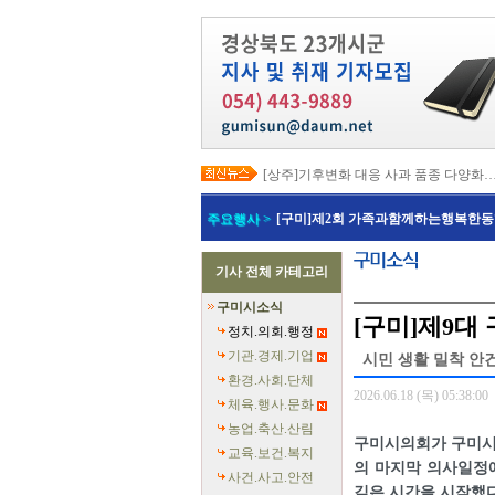
[상주]기후변화 대응 사과 품종 다양화
[봉화]‘K-베트남 밸리 특구’ 최종 지정…3
[김천]‘3무 축제’로 포도축제 확 바꾼다
주요행사 >
[구미]제2회 가족과함께하는행복한동
[김천]지방세입 체납관리단 본격 가동
[고령]가뭄 장기화 총력 대응…농업용수
[경주]경주역 KTX·KTX-이음 증편…
기사 전체 카테고리
[경북교육청]‘수리력+ 웹 콘텐츠’ 개발
[경북도청]‘말산업 특구’ 키운다…한국
구미시소식
[구미]예능 타고 뜬 구미 관광…‘갓 튀긴
[구미]제9대
[경북교육청]일본 방위백서 독도 영유권
정치.의회.행정
기관.경제.기업
시민 생활 밀착 안건 
환경.사회.단체
2026.06.18 (목) 05:38:00
체육.행사.문화
농업.축산.산림
구미시의회가 구미시의
교육.보건.복지
의 마지막 의사일정
사건.사고.안전
깊은 시간을 시작했다