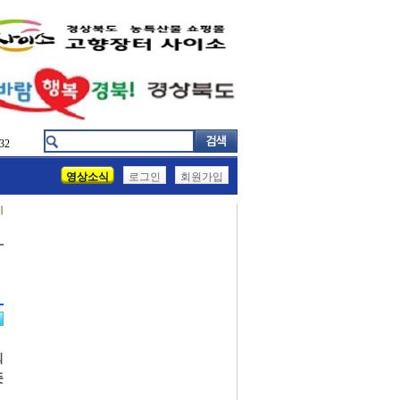
32
영상소식
로그인
회원가입
기
회
뜻