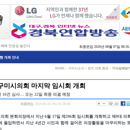
…재배 안정성 높인다
최종편집
2026년 08월 07일 08:26:
,476억 투입
행 개최 안내
…맞춤형 징수 나선다
 확보 긴급 지원
수도권 접근성 높인다
HOME
>
구미시소식
>
정치.의회.행정
>
기사상세보
…맞춤형 수학 학습 지원
마사회 영천 유치 공동전선
 라면’ 판매량 6배 껑충
 구미시의회 마지막 임시회 개회
 주장 강력 규탄
10건 심사… 오는 22일 최종 의결 예정
최종편집 :
2026.06.18 (목) 05:38:00
회 본회의장에서 지난 6월 17일 제296회 임시회를 개회하고 제9대 의
에 돌입하면서 지난 4년간 시민과 함께 걸어온 의정활동을 마무리하는 
.