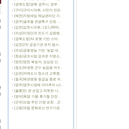
[경북도청]경북·경주시, 정부..
[구미]구미시의회, 시민이 만든..
[예천]지방세입 체납관리단 가..
의
[경주]글로벌 관광특구 선정…..
과
[김천]김천시의회, 1조5,200억..
[의성]이장단과 진드기 감염병..
[경북도청]AI·로봇 기반 스마..
[김천]2차 공공기관 유치 범시..
[의성]공동영농 기반 ‘농업 대..
의
[청송]공모사업 성과로 지방소..
서
[영천]영천 복숭아, 성심당 신..
[청도]박권현 군수 농업용 저수..
[김천]자매도시 청소년 교류캠..
[칠곡]왜관병원 응급실 종료 의..
[영주]영주시장배 아마추어 e스..
안
[울릉]민·관 손잡고 따뜻한 나..
다
[영덕]폭염·가뭄·휴가철 안전..
[군위]모범 주민 21명 표창…군..
[고령]국립 문화유산 연구기관..
에
성