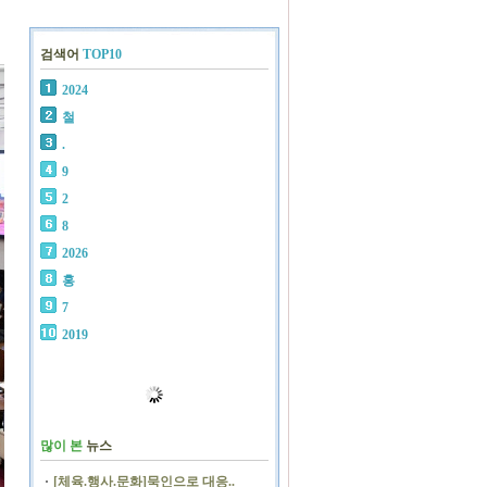
검색어
TOP10
2024
철
.
9
2
8
2026
홍
7
2019
많이 본
뉴스
[체육.행사.문화]묵인으로 대응..