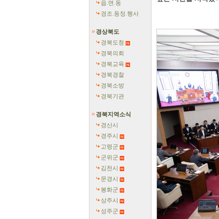
읍.면.동
경조.동정.행사
경상북도
경북도청
경북의회
경북교육
경북경찰
경북소방
경북기관
경북지역소식
경산시
경주시
고령군
군위군
김천시
문경시
봉화군
상주시
성주군