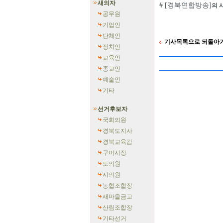
새의자
# [경북연합방송]
의 
공무원
기업인
단체인
기사목록으로 되돌아
정치인
교육인
종교인
예술인
기타
선거후보자
국회의원
경북도지사
경북교육감
구미시장
도의원
시의원
농협조합장
새마을금고
산림조합장
기타선거