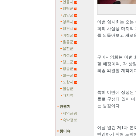
안동시
영덕군
영양군
영주시
이번 임시회는 오는 
영천시
회의 사실상 마지막 
예천군
를 되돌아보고 새로운
울릉군
울진군
의성군
구미시의회는 이번 회
청도군
할 예정이며, 각 상
청송군
최종 의결할 계획이다
칠곡군
포항시
달성군
특히 이번에 상정된 
타지역
들로 구성돼 있어 마
는 방침이다.
관광지
지역관광
숙박정보
이날 열린 제1차 본
핫이슈
반영하기 위해 노력해