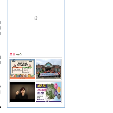
미
서
최
포토
뉴스
새
의
과
가
t