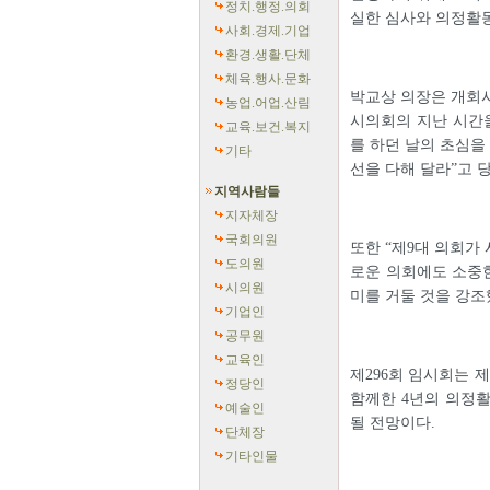
정치.행정.의회
실한 심사와 의정활
사회.경제.기업
환경.생활.단체
체육.행사.문화
박교상 의장은 개회사
농업.어업.산림
시의회의 지난 시간
교육.보건.복지
를 하던 날의 초심을
기타
선을 다해 달라”고 
지역사람들
지자체장
국회의원
또한 “제9대 의회가
도의원
로운 의회에도 소중한
시의원
미를 거둘 것을 강조
기업인
공무원
교육인
제296회 임시회는 
정당인
함께한 4년의 의정
예술인
될 전망이다.
단체장
기타인물