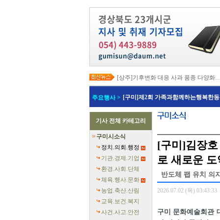
[상주]기후변화 대응 사과 품종 다양화
[봉화]‘K-베트남 밸리 특구’ 최종 지정…3
[김천]‘3무 축제’로 포도축제 확 바꾼다
주요행사 >
[구미]제2회 가족과함께하는행복한동
[김천]지방세입 체납관리단 본격 가동
[고령]가뭄 장기화 총력 대응…농업용수
[경주]경주역 KTX·KTX-이음 증편…
기사 전체 카테고리
[경북교육청]‘수리력+ 웹 콘텐츠’ 개발
[경북도청]‘말산업 특구’ 키운다…한국
구미시소식
[구미]예능 타고 뜬 구미 관광…‘갓 튀긴
[구미]김장호
[경북교육청]일본 방위백서 독도 영유권
정치.의회.행정
로 새로운 도
기관.경제.기업
환경.사회.단체
반도체 팹 유치 의지
체육.행사.문화
농업.축산.산림
2026.07.02 (목) 03:43:33
교육.보건.복지
구미 문화예술회관 대
사건.사고.안전