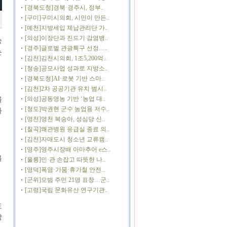
[경북도청]경북·경주시, 정부..
[구미]구미시의회, 시민이 만든..
[예천]지방세입 체납관리단 가..
[의성]이장단과 진드기 감염병..
숭
[경주]글로벌 관광특구 선정…..
는
[김천]김천시의회, 1조5,200억..
[청송]공모사업 성과로 지방소..
[경북도청]AI·로봇 기반 스마..
[김천]2차 공공기관 유치 범시..
[의성]공동영농 기반 ‘농업 대..
를
[청도]박권현 군수 농업용 저수..
과
[영천]영천 복숭아, 성심당 신..
[칠곡]왜관병원 응급실 종료 의..
[김천]자매도시 청소년 교류캠..
[영주]영주시장배 아마추어 e스..
를
[울릉]민·관 손잡고 따뜻한 나..
[영덕]폭염·가뭄·휴가철 안전..
[군위]모범 주민 21명 표창…군..
[고령]국립 문화유산 연구기관..
도
상