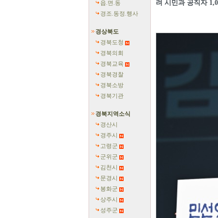
려 시민과 공직자 1,
읍.면.동
경조.동정.행사
경상북도
경북도청
경북의회
경북교육
경북경찰
경북소방
경북기관
경북지역소식
경산시
경주시
고령군
군위군
김천시
문경시
봉화군
상주시
성주군