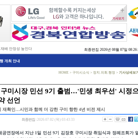
…재배 안정성 높인다
최종편집
2026년 08월 07일 08:26:
,476억 투입
행 개최 안내
…맞춤형 징수 나선다
 확보 긴급 지원
수도권 접근성 높인다
HOME
>
구미시소식
>
정치.의회.행정
>
기사상세보
…맞춤형 수학 학습 지원
마사회 영천 유치 공동전선
 라면’ 판매량 6배 껑충
 구미시장 민선 9기 출범…'민생 최우선' 시정
 주장 강력 규탄
약 선언
 재확인…시민과 함께 더 강한 구미 향한 4년 비전 제시
최종편집 :
2026.07.02 (목) 03:43:33
공연장에서 지난 1일 민선 9기 김장호 구미시장 취임식과 정례조회가 