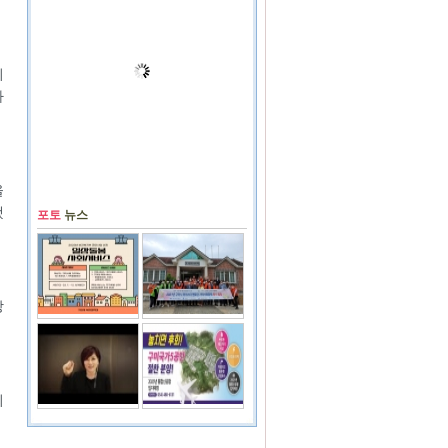
시
아
을
했
포토
뉴스
장
최