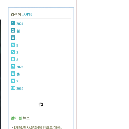
검색어
TOP10
2024
철
.
9
2
8
2026
홍
7
2019
많이 본
뉴스
[체육.행사.문화]묵인으로 대응..