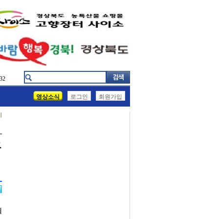
32
영상소식
로그인
회원가입
기
으
열