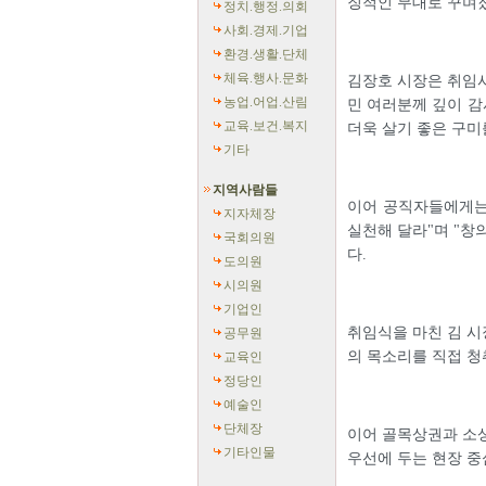
징적인 무대로 꾸며
정치.행정.의회
사회.경제.기업
환경.생활.단체
체육.행사.문화
김장호 시장은 취임사
농업.어업.산림
민 여러분께 깊이 감
교육.보건.복지
더욱 살기 좋은 구미
기타
지역사람들
이어 공직자들에게는
지자체장
실천해 달라"며 "창
국회의원
다.
도의원
시의원
기업인
취임식을 마친 김 시
공무원
의 목소리를 직접 청
교육인
정당인
예술인
단체장
이어 골목상권과 소상
기타인물
우선에 두는 현장 중