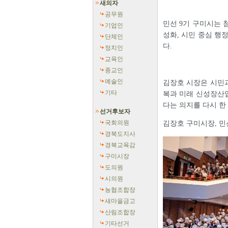
새의자
공무원
민선 9기 구미시는 
기업인
성화, 시민 중심 행
단체인
다.
정치인
교육인
종교인
예술인
김장호 시장은 시민
기타
복과 미래 신성장산업
다는 의지를 다시 한 
선거후보자
국회의원
김장호 구미시장, 민
경북도지사
경북교육감
구미시장
도의원
시의원
농협조합장
새마을금고
산림조합장
기타선거