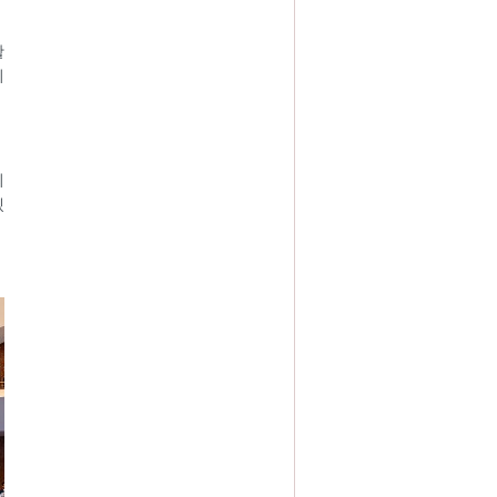
활
이
회
겠