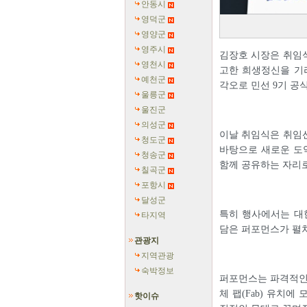
안동시
영덕군
영양군
영주시
김장호 시장은 취임
영천시
고한 희생정신을 기
예천군
각오로 민선 9기 공
울릉군
울진군
의성군
이날 취임식은 취임선
청도군
바탕으로 새로운 도
청송군
함께 공유하는 자리
칠곡군
포항시
달성군
특히 행사에서는 대
타지역
담은 퍼포먼스가 펼쳐
관광지
지역관광
숙박정보
퍼포먼스는 파격적인
체 팹(Fab) 유치
핫이슈