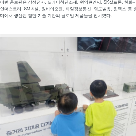
이번 홍보관은 삼성전자, 도레이첨단소재, 원익큐엔씨, SK실트론, 한화시
인더스트리, SM벡셀, 원바이오젠, 제일정보통신, 영도벨벳, 윈텍스 등 
미에서 생산된 첨단 기술 기반의 글로벌 제품들을 전시했다.