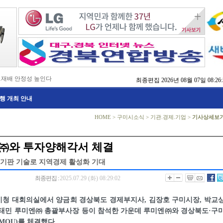
…재배 안정성 높인다
최종편집
2026년 08월 07일 08:26:
,476억 투입
행 개최 안내
…맞춤형 징수 나선다
 확보 긴급 지원
수도권 접근성 높인다
HOME
>
구미시소식
>
기관.경제.기업
>
기사상세보
…맞춤형 수학 학습 지원
마사회 영천 유치 공동전선
 라면’ 판매량 6배 껑충
엔㈜와 투자양해각서 체결
 주장 강력 규탄
기판 기술로 지역경제 활성화 기대
최종편집 :
2025.07.29 (화) 08:29:02
 시청 대회의실에서 양금희 경상북도 경제부지사, 김장호 구미시장, 박교
서태민 루미엔㈜ 총괄부사장 등이 참석한 가운데 루미엔㈜와 경상북도·구
MOU)를 체결했다.