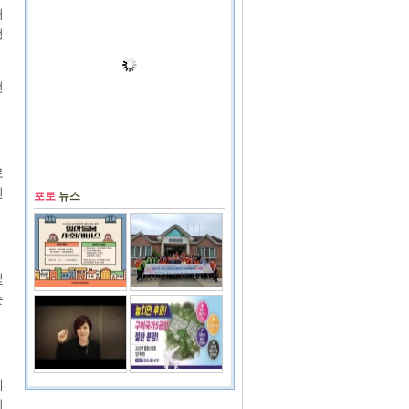
터
정
번
로
된
포토
뉴스
및
는
체
이