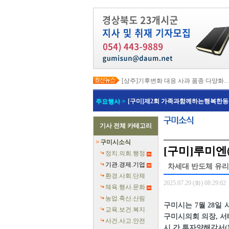
[상주]기후변화 대응 사과 품종 다양화
[봉화]‘K-베트남 밸리 특구’ 최종 지정…3
[김천]‘3무 축제’로 포도축제 확 바꾼다
주요행사 >
[구미]제2회 가족과함께하는행복한동
[김천]지방세입 체납관리단 본격 가동
[고령]가뭄 장기화 총력 대응…농업용수
[경주]경주역 KTX·KTX-이음 증편…
기사 전체 카테고리
[경북교육청]‘수리력+ 웹 콘텐츠’ 개발
[경북도청]‘말산업 특구’ 키운다…한국
구미시소식
[구미]예능 타고 뜬 구미 관광…‘갓 튀긴
[구미]루미
[경북교육청]일본 방위백서 독도 영유권
정치.의회.행정
기관.경제.기업
차세대 반도체 유리
환경.사회.단체
2025.07.29 (화) 08:29:02
체육.행사.문화
농업.축산.산림
구미시는 7월 28일
교육.보건.복지
구미시의회 의장, 
사건.사고.안전
시 간 투자양해각서(