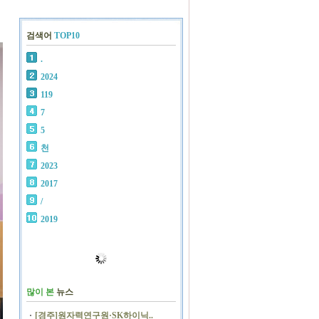
검색어
TOP10
.
2024
119
7
5
천
2023
2017
/
2019
많이 본
뉴스
[경주]원자력연구원·SK하이닉..