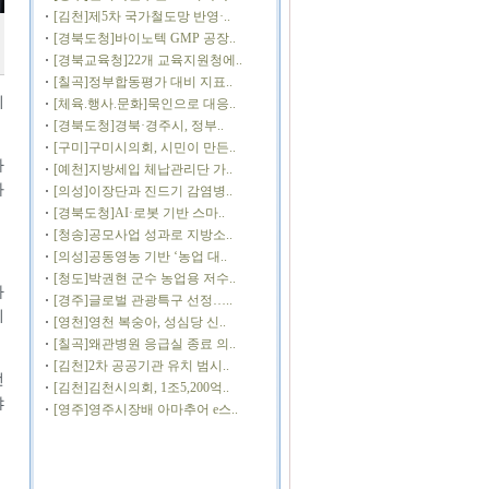
[김천]제5차 국가철도망 반영·..
[경북도청]바이노텍 GMP 공장..
[경북교육청]22개 교육지원청에..
[칠곡]정부합동평가 대비 지표..
기
[체육.행사.문화]묵인으로 대응..
[경북도청]경북·경주시, 정부..
[구미]구미시의회, 시민이 만든..
자
[예천]지방세입 체납관리단 가..
와
[의성]이장단과 진드기 감염병..
[경북도청]AI·로봇 기반 스마..
[청송]공모사업 성과로 지방소..
[의성]공동영농 기반 ‘농업 대..
[청도]박권현 군수 농업용 저수..
라
[경주]글로벌 관광특구 선정…..
치
[영천]영천 복숭아, 성심당 신..
[칠곡]왜관병원 응급실 종료 의..
[김천]2차 공공기관 유치 범시..
전
[김천]김천시의회, 1조5,200억..
야
[영주]영주시장배 아마추어 e스..