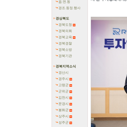
읍.면.동
경조.동정.행사
경상북도
경북도청
경북의회
경북교육
경북경찰
경북소방
경북기관
경북지역소식
경산시
경주시
고령군
군위군
김천시
문경시
봉화군
상주시
성주군