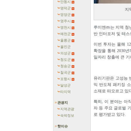
안동시
영덕군
지
영양군
영주시
루미엔㈜는 지역 청
영천시
반 인터포저 및 테스
예천군
울릉군
이번 투자는 올해 1
울진군
확장을 통해 2030
의성군
일자리 창출에 큰 기
청도군
청송군
칠곡군
유리기판은 고성능 
포항시
믹 반도체 패키징 
달성군
소재로 떠오르고 있다
타지역
특히, 이 분야는 아
관광지
자 등 주요 글로벌 
지역관광
로 평가받고 있다.
숙박정보
핫이슈