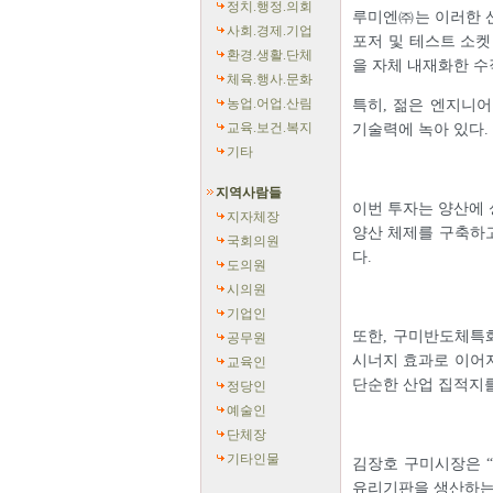
정치.행정.의회
루미엔㈜는 이러한 
사회.경제.기업
포저 및 테스트 소켓
환경.생활.단체
을 자체 내재화한 수
체육.행사.문화
농업.어업.산림
특히, 젊은 엔지니
교육.보건.복지
기술력에 녹아 있다.
기타
지역사람들
이번 투자는 양산에 
지자체장
양산 체제를 구축하
국회의원
다.
도의원
시의원
기업인
또한, 구미반도체특화
공무원
시너지 효과로 이어
교육인
단순한 산업 집적지를
정당인
예술인
단체장
기타인물
김장호 구미시장은 
유리기판을 생산하는