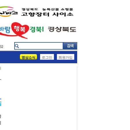
32
영상소식
로그인
회원가입
기
상
미