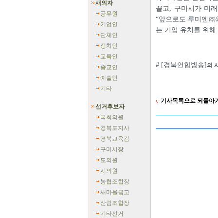
새의자
끌고, 구미시가 미래
공무원
“앞으로도 루미엔㈜와
기업인
는 기업 유치를 위해
단체인
정치인
교육인
# [경북연합방송]
의 
종교인
예술인
기타
기사목록으로 되돌아
선거후보자
국회의원
경북도지사
경북교육감
구미시장
도의원
시의원
농협조합장
새마을금고
산림조합장
기타선거