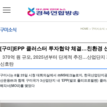
toggle
navigation
HOME
>
구미시소식
[구미]EPP 클러스터 투자협약 체결…친환경 
370억 원 규모, 2025년부터 단계적 추진…산업단지 
신호탄
구미시는 8월 25일 시청 대회의실에서 ㈜NS테크놀로지, 한국산업단지
산운용㈜과 함께 구미국가 3산업단지 내 ‘EPP(발포 폴리프로필렌) 클러
해각서(MOU)를 맺었다