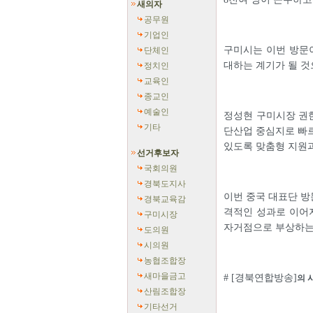
새의자
공무원
기업인
구미시는 이번 방문이
단체인
대하는 계기가 될 것
정치인
교육인
종교인
예술인
정성현 구미시장 권
기타
단산업 중심지로 빠
있도록 맞춤형 지원과
선거후보자
국회의원
경북도지사
이번 중국 대표단 방
경북교육감
격적인 성과로 이어지
구미시장
자거점으로 부상하는
도의원
시의원
농협조합장
새마을금고
# [경북연합방송]
의 
산림조합장
기타선거