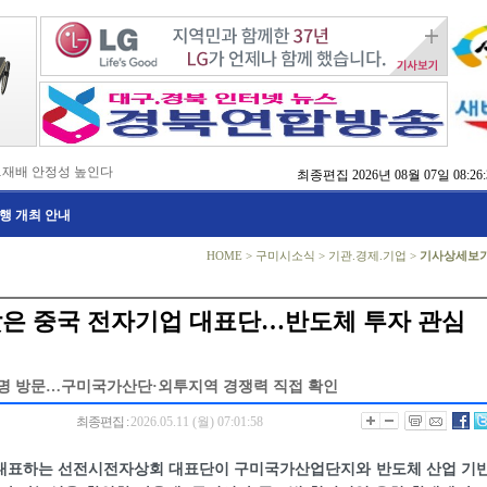
…재배 안정성 높인다
최종편집
2026년 08월 07일 08:26:
,476억 투입
행 개최 안내
…맞춤형 징수 나선다
 확보 긴급 지원
수도권 접근성 높인다
HOME
>
구미시소식
>
기관.경제.기업
>
기사상세보
…맞춤형 수학 학습 지원
마사회 영천 유치 공동전선
 라면’ 판매량 6배 껑충
찾은 중국 전자기업 대표단…반도체 투자 관심
 주장 강력 규탄
명 방문…구미국가산단·외투지역 경쟁력 직접 확인
최종편집 :
2026.05.11 (월) 07:01:58
대표하는 선전시전자상회 대표단이 구미국가산업단지와 반도체 산업 기