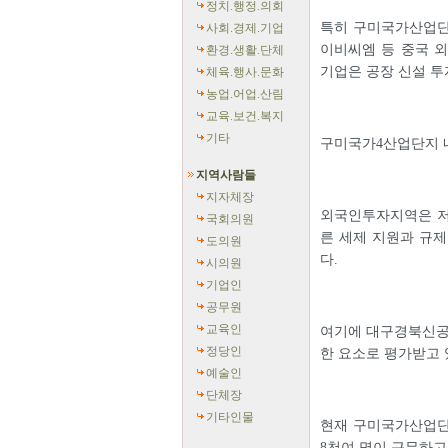
정치.행정.의회
특히 구미국가산업
사회.경제.기업
이비씨엠 등 중국 
환경.생활.단체
기업은 공장 신설 투
체육.행사.문화
농업.어업.산림
교육.보건.복지
기타
구미국가4산업단지 
지역사람들
지자체장
외국인투자지역은 저
국회의원
른 세제 지원과 규제
도의원
다.
시의원
기업인
공무원
교육인
여기에 대구경북신공항
정당인
한 요소로 평가받고 
예술인
단체장
기타인물
현재 구미국가산업단
8천여 명이 근무하고