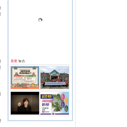
와
국
따
포토
뉴스
있
리
약