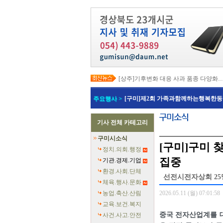
[상주]기후변화 대응 사과 품종 다양화
[봉화]‘K-베트남 밸리 특구’ 최종 지정…3
[김천]‘3무 축제’로 포도축제 확 바꾼다
주요행사 >
[구미]제2회 가족과함께하는행복한동
[김천]지방세입 체납관리단 본격 가동
[고령]가뭄 장기화 총력 대응…농업용수
[경주]경주역 KTX·KTX-이음 증편…
기사 전체 카테고리
[경북교육청]‘수리력+ 웹 콘텐츠’ 개발
[경북도청]‘말산업 특구’ 키운다…한국
구미시소식
[구미]예능 타고 뜬 구미 관광…‘갓 튀긴
[구미]구미 
[경북교육청]일본 방위백서 독도 영유권
정치.의회.행정
집중
기관.경제.기업
환경.사회.단체
선전시전자상회 25
체육.행사.문화
농업.축산.산림
2026.05.11 (월) 07:01:58
교육.보건.복지
중국 전자산업계를 
사건.사고.안전