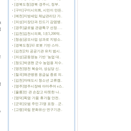
[경북도청]경북·경주시, 정부..
[구미]구미시의회, 시민이 만든..
[예천]지방세입 체납관리단 가..
[의성]이장단과 진드기 감염병..
t
[경주]글로벌 관광특구 선정…..
업
[김천]김천시의회, 1조5,200억..
[청송]공모사업 성과로 지방소..
[경북도청]AI·로봇 기반 스마..
[김천]2차 공공기관 유치 범시..
으
[의성]공동영농 기반 ‘농업 대..
[청도]박권현 군수 농업용 저수..
[영천]영천 복숭아, 성심당 신..
[칠곡]왜관병원 응급실 종료 의..
[김천]자매도시 청소년 교류캠..
경
[영주]영주시장배 아마추어 e스..
[울릉]민·관 손잡고 따뜻한 나..
[영덕]폭염·가뭄·휴가철 안전..
[군위]모범 주민 21명 표창…군..
[고령]국립 문화유산 연구기관..
수