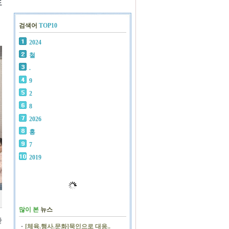
도
검색어
TOP10
2024
철
.
9
2
8
2026
홍
7
2019
많이 본
뉴스
관
[체육.행사.문화]묵인으로 대응..