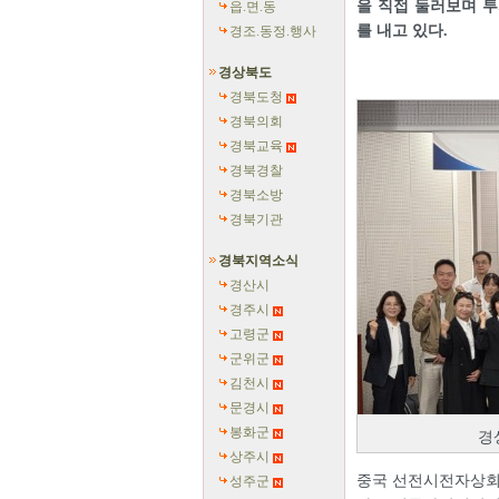
을 직접 둘러보며 투
읍.면.동
를 내고 있다.
경조.동정.행사
경상북도
경북도청
경북의회
경북교육
경북경찰
경북소방
경북기관
경북지역소식
경산시
경주시
고령군
군위군
김천시
문경시
봉화군
경
상주시
중국 선전시전자상회 
성주군