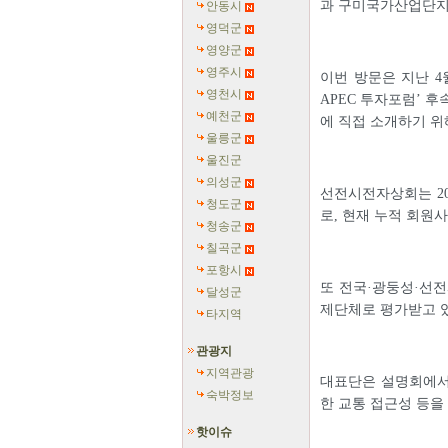
과 구미국가산업단지
안동시
영덕군
영양군
영주시
이번 방문은 지난 4
영천시
APEC 투자포럼’ 
예천군
에 직접 소개하기 위
울릉군
울진군
의성군
선전시전자상회는 20
청도군
로, 현재 누적 회원
청송군
칠곡군
포항시
또 전국·광둥성·선전
달성군
제단체로 평가받고 
타지역
관광지
지역관광
대표단은 설명회에서
숙박정보
한 교통 접근성 등을
핫이슈