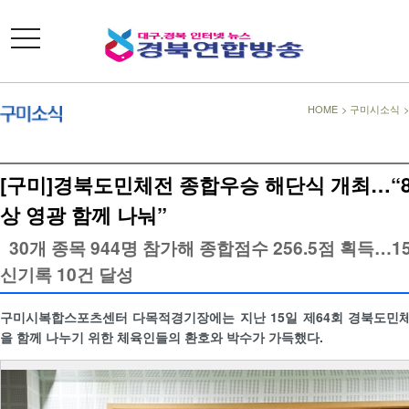
toggle
navigation
HOME
>
구미시소식
[구미]경북도민체전 종합우승 해단식 개최…“8
상 영광 함께 나눠”
30개 종목 944명 참가해 종합점수 256.5점 획득…1
신기록 10건 달성
구미시복합스포츠센터 다목적경기장에는 지난 15일 제64회 경북도민
을 함께 나누기 위한 체육인들의 환호와 박수가 가득했다.