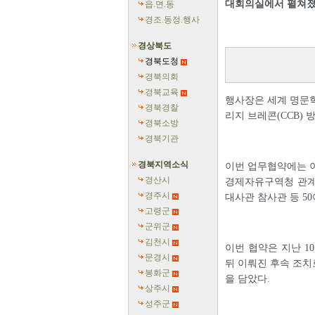
대회의실에서 펼쳐졌
읍.면.동
경조.동정.행사
경상북도
경북도청
경북의회
경북교육
행사장은 세계 명문학
경북경찰
리지 브레콘(CCB)
경북소방
경북기관
경북지역소식
이번 업무협약에는 이
경산시
경제자유구역청 관계자
경주시
대사관 참사관 등 5
고령군
군위군
김천시
이번 협약은 지난 1
문경시
뒤 이뤄진 후속 조치
봉화군
을 담았다.
상주시
성주군