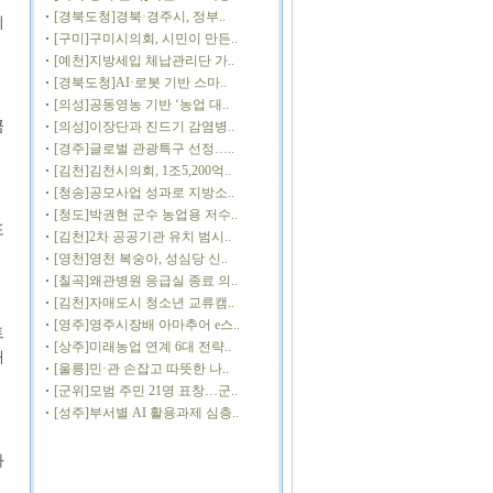
[경북도청]경북·경주시, 정부..
되
[구미]구미시의회, 시민이 만든..
[예천]지방세입 체납관리단 가..
[경북도청]AI·로봇 기반 스마..
[의성]공동영농 기반 ‘농업 대..
큼
[의성]이장단과 진드기 감염병..
[경주]글로벌 관광특구 선정…..
[김천]김천시의회, 1조5,200억..
[청송]공모사업 성과로 지방소..
[청도]박권현 군수 농업용 저수..
포
[김천]2차 공공기관 유치 범시..
[영천]영천 복숭아, 성심당 신..
[칠곡]왜관병원 응급실 종료 의..
[김천]자매도시 청소년 교류캠..
[영주]영주시장배 아마추어 e스..
트
[상주]미래농업 연계 6대 전략..
해
[울릉]민·관 손잡고 따뜻한 나..
[군위]모범 주민 21명 표창…군..
[성주]부서별 AI 활용과제 심층..
과