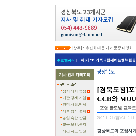
[상주]기후변화 대응 사과 품종 다양화
[봉화]‘K-베트남 밸리 특구’ 최종 지정…3
[김천]‘3무 축제’로 포도축제 확 바꾼다
주요행사 >
[구미]제2회 가족과함께하는행복한동
[김천]지방세입 체납관리단 본격 가동
[고령]가뭄 장기화 총력 대응…농업용수
[경주]경주역 KTX·KTX-이음 증편…
기사 전체 카테고리
[경북교육청]‘수리력+ 웹 콘텐츠’ 개발
[경북도청]‘말산업 특구’ 키운다…한국
구미시소식
[구미]예능 타고 뜬 구미 관광…‘갓 튀긴
[경북도청]포
[경북교육청]일본 방위백서 독도 영유권
정치.의회.행정
CCB와 MO
기관.경제.기업
환경.사회.단체
포항 글로벌 교육도
체육.행사.문화
농업.축산.산림
2025.11.21 (금) 08:12:41
교육.보건.복지
경상북도와 포항시가 
사건.사고.안전