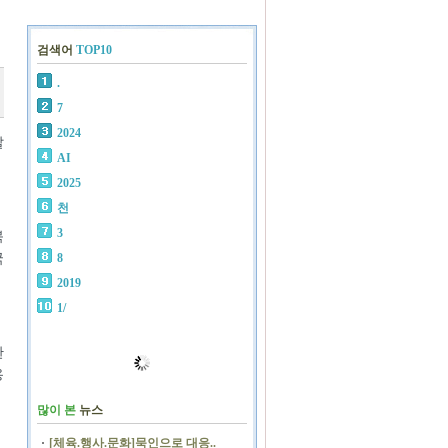
검색어
TOP10
.
7
2024
칼
AI
2025
천
3
북
국
8
2019
1/
한
용
많이 본
뉴스
[체육.행사.문화]묵인으로 대응..