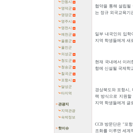
안동시
협약을 통해 설립될 
영덕군
는 정규 외국교육기관
영양군
영주시
영천시
일부 내국인의 입학
예천군
지역 학생들에게 새로
울릉군
울진군
의성군
청도군
현재 국내에서 이러한
청송군
항에 신설될 국제학교
칠곡군
포항시
달성군
경상북도와 포항시,
타지역
랙 방식으로 지원할 
지역 학생들에게 글
관광지
지역관광
숙박정보
CCB 방문단은 “포
핫이슈
조화를 이루면 세계적