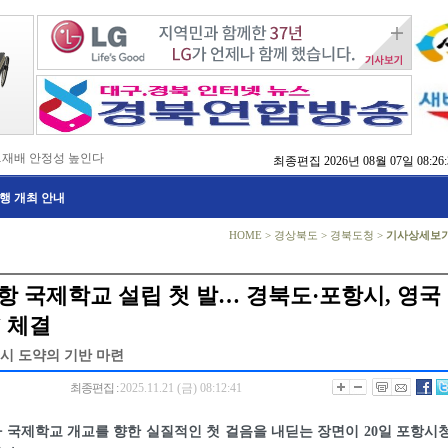
…재배 안정성 높인다
최종편집
2026년 08월 07일 08:26:
,476억 투입
행 개최 안내
…맞춤형 징수 나선다
 확보 긴급 지원
수도권 접근성 높인다
HOME
>
경상북도
>
경북도청
>
기사상세보
…맞춤형 수학 학습 지원
마사회 영천 유치 공동전선
 라면’ 판매량 6배 껑충
항 국제학교 설립 첫 발… 경북도·포항시, 영국
 주장 강력 규탄
U 체결
시 도약의 기반 마련
최종편집 :
2025.11.21 (금) 08:12:41
국제학교 개교를 향한 실질적인 첫 걸음을 내딛는 장면이 20일 포항시