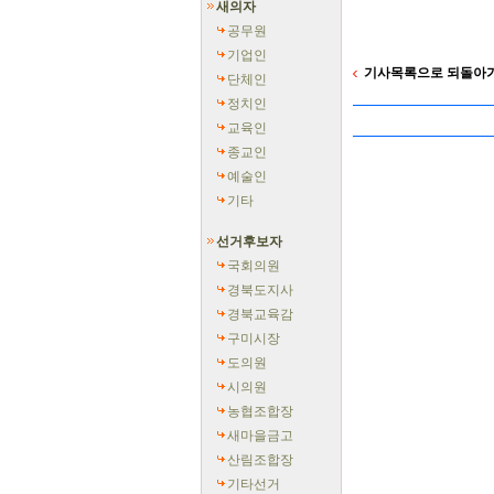
새의자
공무원
기업인
기사목록으로 되돌아
단체인
정치인
교육인
종교인
예술인
기타
선거후보자
국회의원
경북도지사
경북교육감
구미시장
도의원
시의원
농협조합장
새마을금고
산림조합장
기타선거