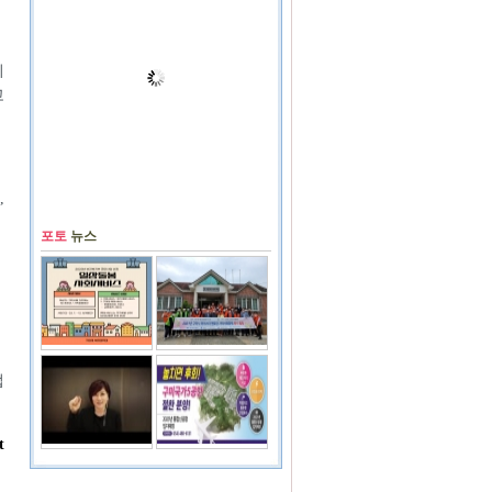
이
고
,
포토
뉴스
업
t