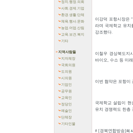
정치.행정.의회
사회.경제.기업
환경.생활.단체
이강덕 포항시장은 “
체육.행사.문화
라며 국제학교 유치
농업.어업.산림
강조했다.
교육.보건.복지
기타
지역사람들
이철우 경상북도지사
지자체장
바이오, 수소 등 미
국회의원
도의원
시의원
이번 협약은 포항이 
기업인
공무원
교육인
국제학교 설립이 현
정당인
유치 경쟁력도 한층 
예술인
단체장
기타인물
# [경북연합방송]
의 