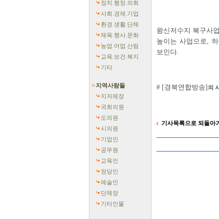
정치.행정.의회
사회.경제.기업
환경.생활.단체
왕신저수지 복구사업
체육.행사.문화
높이는 사업으로, 
농업.어업.산림
보인다.
교육.보건.복지
기타
지역사람들
# [경북연합방송]
의 
지자체장
국회의원
도의원
기사목록으로 되돌아
시의원
기업인
공무원
교육인
정당인
예술인
단체장
기타인물