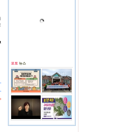
을
로
t
포토
뉴스