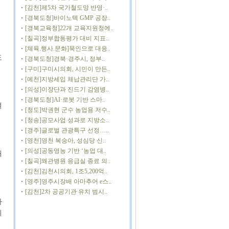
[김천]제5차 국가철도망 반영·..
[경북도청]바이노텍 GMP 공장..
[경북교육청]22개 교육지원청에..
[칠곡]정부합동평가 대비 지표..
[체육.행사.문화]묵인으로 대응..
도
[경북도청]경북·경주시, 정부..
[구미]구미시의회, 시민이 만든..
[예천]지방세입 체납관리단 가..
[의성]이장단과 진드기 감염병..
[경북도청]AI·로봇 기반 스마..
며
[청도]박권현 군수 농업용 저수..
[청송]공모사업 성과로 지방소..
[경주]글로벌 관광특구 선정…..
[영천]영천 복숭아, 성심당 신..
[의성]공동영농 기반 ‘농업 대..
해
[칠곡]왜관병원 응급실 종료 의..
[김천]김천시의회, 1조5,200억..
[영주]영주시장배 아마추어 e스..
[김천]2차 공공기관 유치 범시..
아
피