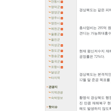
안동시
영덕군
경상북도는 같은 피
영양군
영주시
영천시
총사업비는 295억 
예천군
견디는 가능최대홍수량
울릉군
울진군
의성군
청도군
현재 왕신저수지 재
청송군
공정률은 72%다.
칠곡군
포항시
달성군
경상북도는 본격적인 
타지역
12월 말 준공 목표를
관광지
지역관광
황명석 경상북도 행
숙박정보
진 만큼 재해복구 현
핫이슈
해도 발생하지 않도록