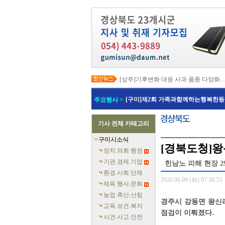
[상주]기후변화 대응 사과 품종 다양화
[봉화]‘K-베트남 밸리 특구’ 최종 지정…3
[김천]‘3무 축제’로 포도축제 확 바꾼다
주요행사 >
[구미]제2회 가족과함께하는행복한동
[김천]지방세입 체납관리단 본격 가동
[고령]가뭄 장기화 총력 대응…농업용수
[경주]경주역 KTX·KTX-이음 증편…
기사 전체 카테고리
[경북교육청]‘수리력+ 웹 콘텐츠’ 개발
[경북도청]‘말산업 특구’ 키운다…한국
구미시소식
[구미]예능 타고 뜬 구미 관광…‘갓 튀긴
[경북도청]왕
[경북교육청]일본 방위백서 독도 영유권
정치.의회.행정
기관.경제.기업
힌남노 피해 현장 29
환경.사회.단체
2026.06.09 (화) 07:30:53
체육.행사.문화
농업.축산.산림
경주시 강동면 왕신
교육.보건.복지
점검이 이뤄졌다.
사건.사고.안전