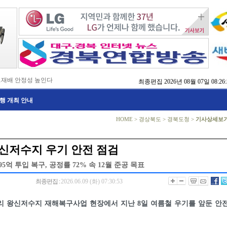
…재배 안정성 높인다
최종편집
2026년 08월 07일 08:26:
,476억 투입
행 개최 안내
…맞춤형 징수 나선다
 확보 긴급 지원
수도권 접근성 높인다
HOME
>
경상북도
>
경북도청
>
기사상세보
…맞춤형 수학 학습 지원
마사회 영천 유치 공동전선
 라면’ 판매량 6배 껑충
신저수지 우기 안전 점검
 주장 강력 규탄
5억 투입 복구, 공정률 72% 속 12월 준공 목표
최종편집 :
2026.06.09 (화) 07:30:53
리 왕신저수지 재해복구사업 현장에서 지난 8일 여름철 우기를 앞둔 안