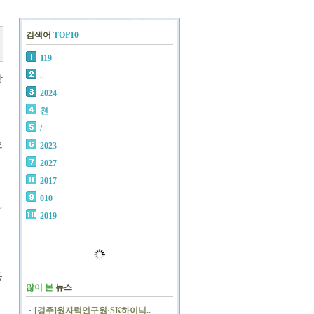
검색어
TOP10
119
.
상
2024
천
/
으
2023
2027
2017
010
’
2019
들
많이 본
뉴스
[경주]원자력연구원·SK하이닉..