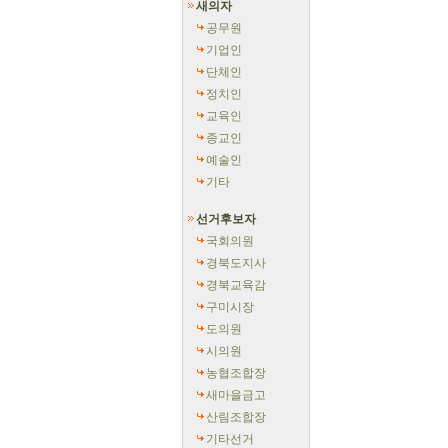
새의자
공무원
기업인
단체인
정치인
교육인
종교인
예술인
기타
선거후보자
국회의원
경북도지사
경북교육감
구미시장
도의원
시의원
농협조합장
새마을금고
산림조합장
기타선거