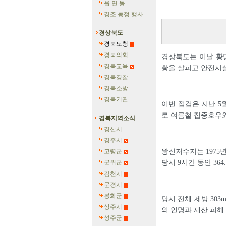
읍.면.동
경조.동정.행사
경상북도
경북도청
경북의회
경상북도는 이날 황명
경북교육
황을 살피고 안전시설
경북경찰
경북소방
경북기관
이번 점검은 지난 5
로 여름철 집중호우와
경북지역소식
경산시
경주시
고령군
왕신저수지는 1975년
군위군
당시 9시간 동안 36
김천시
문경시
봉화군
당시 전체 제방 303
상주시
의 인명과 재산 피해
성주군