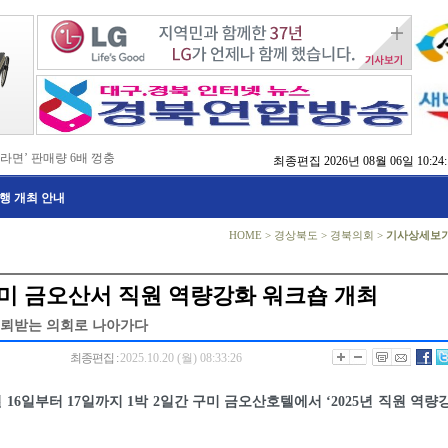
 라면’ 판매량 6배 껑충
최종편집
2026년 08월 06일 10:24:
 주장 강력 규탄
국비 확보 총력전
행 개최 안내
 촉구
, 실행으로 변화 만들겠다'
 본격화
HOME
>
경상북도
>
경북의회
>
기사상세보
지역 정착 해법 모색
치
방 교육
미 금오산서 직원 역량강화 워크숍 개최
점검
뢰받는 의회로 나아가다
최종편집 :
2025.10.20 (월) 08:33:26
16일부터 17일까지 1박 2일간 구미 금오산호텔에서 ‘2025년 직원 역량
.