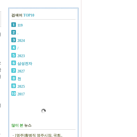
검색어
TOP10
119
.
서
2024
/
2023
으
삼성전자
함
2027
어
천
2025
2017
금
많이 본
뉴스
·
[영주]황병직 영주시장, 국회..