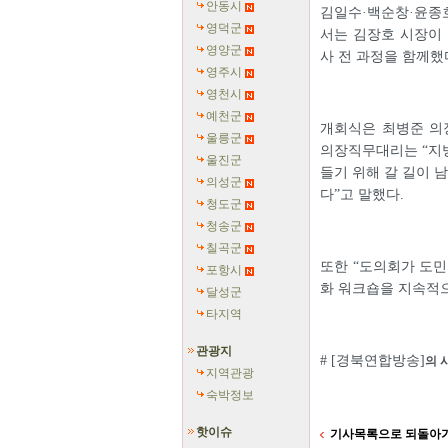
안동시
김일수·백순창·윤종
영덕군
서는 김장호 시장이 
영양군
사 전 과정을 함께했
영주시
영천시
예천군
개회식은 최병준 의
울릉군
의장직무대리는 “지방
울진군
들기 위해 갈 길이 
의성군
다”고 말했다.
청도군
청송군
칠곡군
또한 “도의회가 도민
포항시
화 워크숍을 지속적
달성군
타지역
관광지
# [경북연합방송]
의 
지역관광
숙박정보
핫이슈
기사목록으로 되돌아