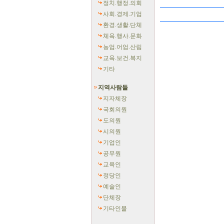
정치.행정.의회
사회.경제.기업
환경.생활.단체
체육.행사.문화
농업.어업.산림
교육.보건.복지
기타
지역사람들
지자체장
국회의원
도의원
시의원
기업인
공무원
교육인
정당인
예술인
단체장
기타인물