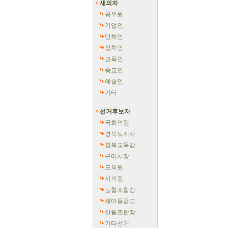
새의자
공무원
기업인
단체인
정치인
교육인
종교인
예술인
기타
선거후보자
국회의원
경북도지사
경북교육감
구미시장
도의원
시의원
농협조합장
새마을금고
산림조합장
기타선거