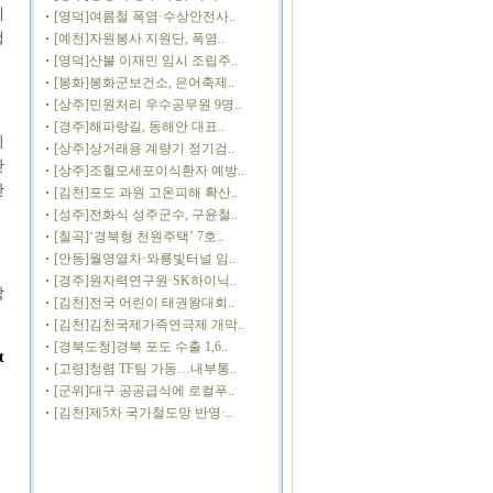
에
[영덕]여름철 폭염·수상안전사..
행
[예천]자원봉사 지원단, 폭염..
[영덕]산불 이재민 임시 조립주..
[봉화]봉화군보건소, 은어축제..
[상주]민원처리 우수공무원 9명..
[경주]해파랑길, 동해안 대표..
최
[상주]상거래용 계량기 정기검..
만
[상주]조혈모세포이식환자 예방..
란
[김천]포도 과원 고온피해 확산..
[성주]전화식 성주군수, 구윤철..
[칠곡]‘경북형 천원주택’ 7호..
[안동]월영열차·와룡빛터널 임..
[경주]원자력연구원·SK하이닉..
강
[김천]전국 어린이 태권왕대회..
[김천]김천국제가족연극제 개막..
[경북도청]경북 포도 수출 1,6..
t
[고령]청렴 TF팀 가동…내부통..
[군위]대구 공공급식에 로컬푸..
[김천]제5차 국가철도망 반영·..