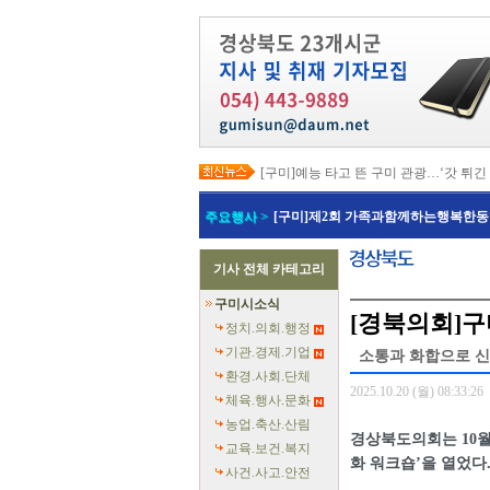
[구미]예능 타고 뜬 구미 관광…‘갓 튀긴
[경북교육청]일본 방위백서 독도 영유권
[경북도청]이철우 경북도지사, 2027년 
주요행사 >
[구미]제2회 가족과함께하는행복한동
[경북도청]지역별 전기요금제 조속 시행
[포항]박용선 포항시장, '민생·안전 중심
[칠곡]북삼오평일반산업단지 보상 절차
기사 전체 카테고리
[의성]최유철 의성군수, 청년단체 만나 
[예천]회장기 대학·실업 양궁대회 첫 유
구미시소식
[예천]예천군의회, 반부패·청렴·갑질 예
[경북의회]구
[영덕]여름 성수기 해수욕장 합동 안전
정치.의회.행정
기관.경제.기업
소통과 화합으로 신
환경.사회.단체
2025.10.20 (월) 08:33:26
체육.행사.문화
농업.축산.산림
경상북도의회는 10월 
교육.보건.복지
화 워크숍’을 열었다
사건.사고.안전