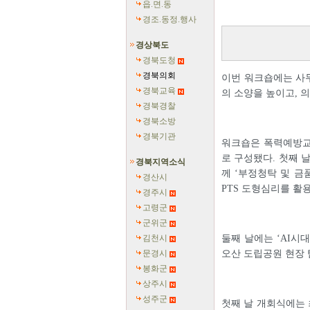
읍.면.동
경조.동정.행사
경상북도
경북도청
경북의회
이번 워크숍에는 사무
경북교육
의 소양을 높이고, 
경북경찰
경북소방
경북기관
워크숍은 폭력예방교
로 구성됐다. 첫째 
경북지역소식
께 ‘부정청탁 및 금
경산시
PTS 도형심리를 활
경주시
고령군
군위군
김천시
둘째 날에는 ‘AI시
문경시
오산 도립공원 현장
봉화군
상주시
성주군
첫째 날 개회식에는