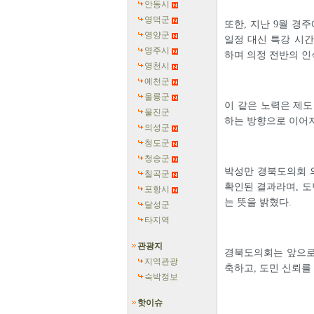
안동시
영덕군
또한, 지난 9월 경
영양군
일정 대신 특강 시
영주시
하며 의정 전반의 인
영천시
예천군
울릉군
이 같은 노력은 제도
울진군
하는 방향으로 이어지
의성군
청도군
청송군
박성만 경북도의회 
칠곡군
확인된 결과라며, 
포항시
는 뜻을 밝혔다.
달성군
타지역
관광지
경북도의회는 앞으로
지역관광
축하고, 도민 신뢰를
숙박정보
핫이슈