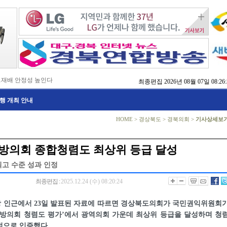
…재배 안정성 높인다
최종편집
2026년 08월 07일 08:26:
,476억 투입
행 개최 안내
…맞춤형 징수 나선다
 확보 긴급 지원
수도권 접근성 높인다
HOME
>
경상북도
>
경북의회
>
기사상세보
…맞춤형 수학 학습 지원
마사회 영천 유치 공동전선
 라면’ 판매량 6배 껑충
지방의회 종합청렴도 최상위 등급 달성
 주장 강력 규탄
고 수준 성과 인정
최종편집 :
2025.12.24 (수) 08:20:24
 인근에서 23일 발표된 자료에 따르면 경상북도의회가 국민권익위원회
 지방의회 청렴도 평가’에서 광역의회 가운데 최상위 등급을 달성하며 청
적으로 입증했다.