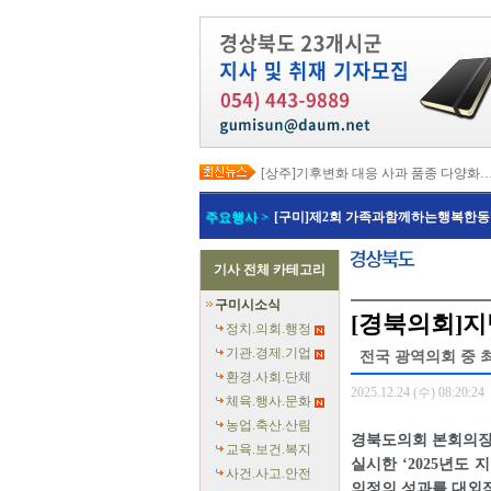
[상주]기후변화 대응 사과 품종 다양화
[봉화]‘K-베트남 밸리 특구’ 최종 지정…3
[김천]‘3무 축제’로 포도축제 확 바꾼다
주요행사 >
[구미]제2회 가족과함께하는행복한동
[김천]지방세입 체납관리단 본격 가동
[고령]가뭄 장기화 총력 대응…농업용수
[경주]경주역 KTX·KTX-이음 증편…
기사 전체 카테고리
[경북교육청]‘수리력+ 웹 콘텐츠’ 개발
[경북도청]‘말산업 특구’ 키운다…한국
구미시소식
[구미]예능 타고 뜬 구미 관광…‘갓 튀긴
[경북의회]
[경북교육청]일본 방위백서 독도 영유권
정치.의회.행정
기관.경제.기업
전국 광역의회 중 최
환경.사회.단체
2025.12.24 (수) 08:20:24
체육.행사.문화
농업.축산.산림
경북도의회 본회의장
교육.보건.복지
실시한 ‘2025년도
사건.사고.안전
의정의 성과를 대외