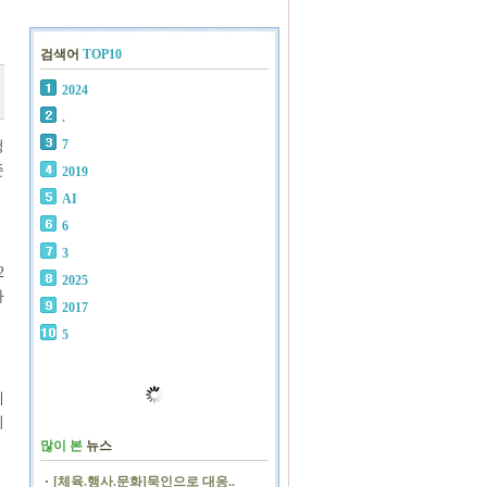
검색어
TOP10
2024
.
7
청
준
2019
AI
6
3
2
2025
따
2017
5
제
의
많이 본
뉴스
[체육.행사.문화]묵인으로 대응..