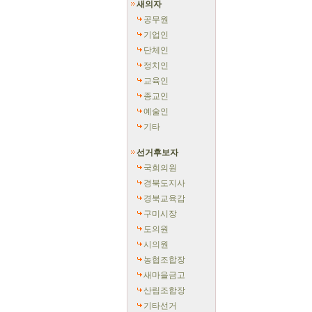
새의자
공무원
기업인
단체인
정치인
교육인
종교인
예술인
기타
선거후보자
국회의원
경북도지사
경북교육감
구미시장
도의원
시의원
농협조합장
새마을금고
산림조합장
기타선거