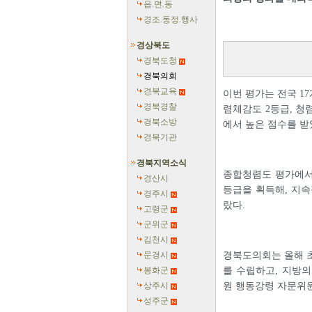
읍.면.동
경조.동정.행사
경상북도
경북도청
경북의회
경북교육
이번 평가는 전국 1
경북경찰
렴체감도 2등급, 청
경북소방
에서 높은 점수를 받
경북기관
경북지역소식
종합청렴도 평가에서
경산시
등급을 획득해, 지속
경주시
랐다.
고령군
군위군
김천시
문경시
경북도의회는 올해 초
봉화군
를 수립하고, 지방
상주시
원 행동강령 자문위원
성주군