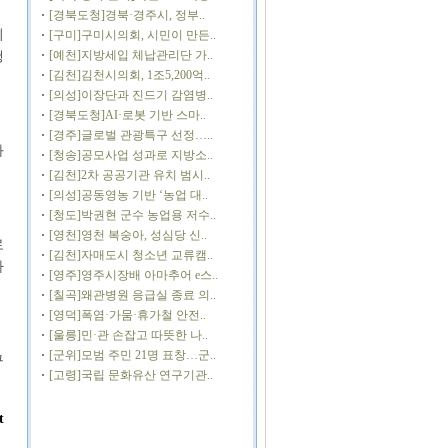
[경북도청]경북·경주시, 정부..
의
[구미]구미시의회, 시민이 만든..
[예천]지방세입 체납관리단 가..
행
[김천]김천시의회, 1조5,200억..
[의성]이장단과 진드기 감염병..
[경북도청]AI·로봇 기반 스마..
[경주]글로벌 관광특구 선정…..
화
[청송]공모사업 성과로 지방소..
[김천]2차 공공기관 유치 범시..
[의성]공동영농 기반 ‘농업 대..
[청도]박권현 군수 농업용 저수..
[영천]영천 복숭아, 성심당 신..
로
[김천]자매도시 청소년 교류캠..
다
[영주]영주시장배 아마추어 e스..
[칠곡]왜관병원 응급실 종료 의..
[영덕]폭염·가뭄·휴가철 안전..
[울릉]민·관 손잡고 따뜻한 나..
[군위]모범 주민 21명 표창…군..
구
[고령]국립 문화유산 연구기관..
t