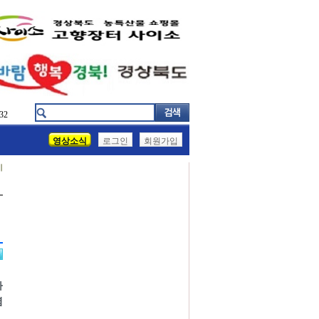
32
영상소식
로그인
회원가입
기
가
렴