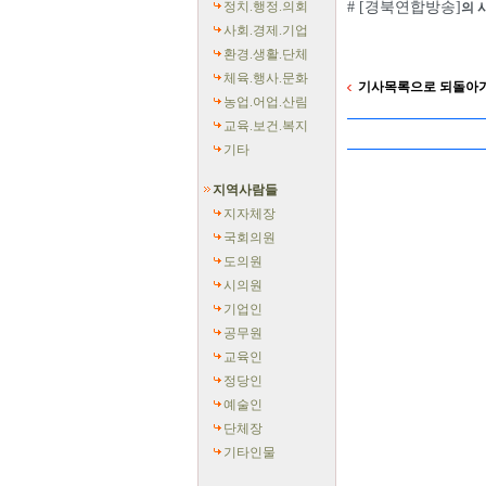
정치.행정.의회
# [경북연합방송]
의 
사회.경제.기업
환경.생활.단체
체육.행사.문화
기사목록으로 되돌아
농업.어업.산림
교육.보건.복지
기타
지역사람들
지자체장
국회의원
도의원
시의원
기업인
공무원
교육인
정당인
예술인
단체장
기타인물