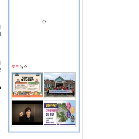
사
기
하
포토
뉴스
있
t