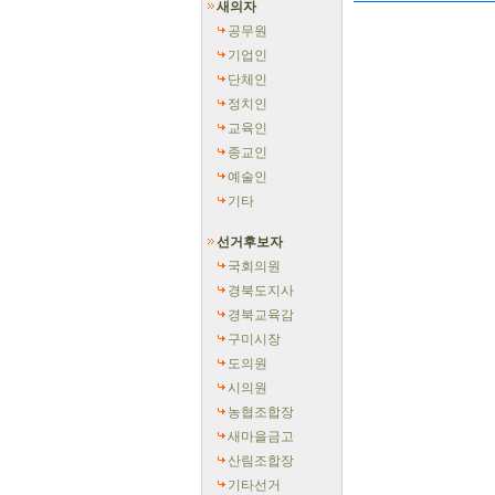
새의자
공무원
기업인
단체인
정치인
교육인
종교인
예술인
기타
선거후보자
국회의원
경북도지사
경북교육감
구미시장
도의원
시의원
농협조합장
새마을금고
산림조합장
기타선거