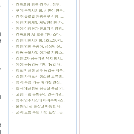
[경북도청]경북·경주시, 정부..
후
[구미]구미시의회, 시민이 만든..
[경주]글로벌 관광특구 선정…..
[예천]지방세입 체납관리단 가..
[의성]이장단과 진드기 감염병..
역
[경북도청]AI·로봇 기반 스마..
[김천]김천시의회, 1조5,200억..
안
[영천]영천 복숭아, 성심당 신..
[청송]공모사업 성과로 지방소..
[김천]2차 공공기관 유치 범시..
[의성]공동영농 기반 ‘농업 대..
수
[청도]박권현 군수 농업용 저수..
[김천]자매도시 청소년 교류캠..
[영덕]폭염·가뭄·휴가철 안전..
[칠곡]왜관병원 응급실 종료 의..
[고령]국립 문화유산 연구기관..
어
[영주]영주시장배 아마추어 e스..
[울릉]민·관 손잡고 따뜻한 나..
[군위]모범 주민 21명 표창…군..
강
이