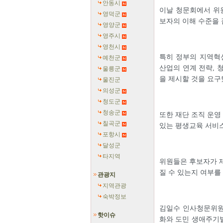
안동시
이날 청문회에서 위원
영덕군
보자의 이해 수준을
영양군
영주시
영천시
특히 정부의 지역혁신
예천군
산업의 연계 전략, 
울릉군
을 제시할 것을 요구
울진군
의성군
청도군
청송군
또한 재단 조직 운영
칠곡군
있는 평생교육 서비스
포항시
달성군
타지역
위원들은 후보자가 제
질 수 있는지 여부를
관광지
지역관광
숙박정보
김일수 인사청문위원
핫이슈
화와 도민 생애주기별