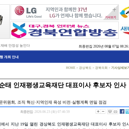
…재배 안정성 높인다
최종편집
2026년 08월 07일 08:26:
,476억 투입
행 개최 안내
…맞춤형 징수 나선다
 확보 긴급 지원
수도권 접근성 높인다
HOME
>
경상북도
>
경북의회
>
기사상세보
…맞춤형 수학 학습 지원
마사회 영천 유치 공동전선
 라면’ 판매량 6배 껑충
권순태 인재평생교육재단 대표이사 후보자 인사
 주장 강력 규탄
위원회, 조직 혁신·지역인재 육성 비전·실행계획 면밀 점검
최종편집 :
2026.06.23 (화) 07:46:59
에서 지난 19일 열린 경상북도 인재평생교육재단 대표이사 후보자 인