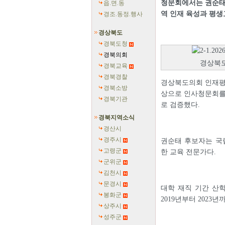
청문회에서는 권순태
읍.면.동
역 인재 육성과 평생
경조.동정.행사
경상북도
경북도청
경북의회
경상북도
경북교육
경북경찰
경상북도의회 인재평
경북소방
상으로 인사청문회를 
경북기관
로 검증했다.
경북지역소식
경산시
경주시
권순태 후보자는 국립
고령군
한 교육 전문가다.
군위군
김천시
문경시
대학 재직 기간 산학
봉화군
2019년부터 202
상주시
성주군