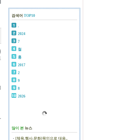
지
검색어
TOP10
.
2024
7
철
대
홍
도
2017
2
9
직
8
2026
,
많이 본
뉴스
[체육.행사.문화]묵인으로 대응..