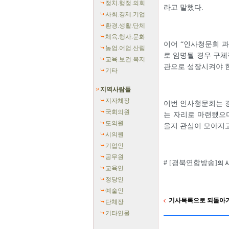
정치.행정.의회
라고 말했다.
사회.경제.기업
환경.생활.단체
체육.행사.문화
이어 “인사청문회 
농업.어업.산림
로 임명될 경우 구체
교육.보건.복지
관으로 성장시켜야 한
기타
지역사람들
지자체장
이번 인사청문회는 경
국회의원
는 자리로 마련됐으며
도의원
을지 관심이 모아지고
시의원
기업인
공무원
# [경북연합방송]
의 
교육인
정당인
예술인
기사목록으로 되돌아
단체장
기타인물