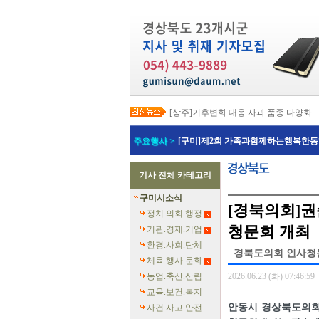
[상주]기후변화 대응 사과 품종 다양화
[봉화]‘K-베트남 밸리 특구’ 최종 지정…3
[김천]‘3무 축제’로 포도축제 확 바꾼다
주요행사 >
[구미]제2회 가족과함께하는행복한동
[김천]지방세입 체납관리단 본격 가동
[고령]가뭄 장기화 총력 대응…농업용수
[경주]경주역 KTX·KTX-이음 증편…
기사 전체 카테고리
[경북교육청]‘수리력+ 웹 콘텐츠’ 개발
[경북도청]‘말산업 특구’ 키운다…한국
구미시소식
[구미]예능 타고 뜬 구미 관광…‘갓 튀긴
[경북의회]
[경북교육청]일본 방위백서 독도 영유권
정치.의회.행정
청문회 개최
기관.경제.기업
환경.사회.단체
경북도의회 인사청문
체육.행사.문화
농업.축산.산림
2026.06.23 (화) 07:46:59
교육.보건.복지
안동시 경상북도의회
사건.사고.안전