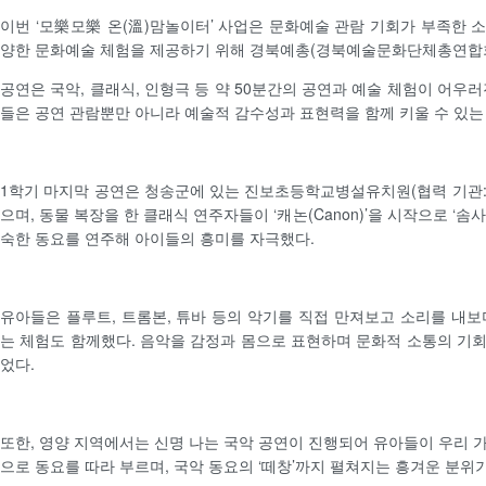
이번 ‘모樂모樂 온(溫)맘놀이터’ 사업은 문화예술 관람 기회가 부족한 
양한 문화예술 체험을 제공하기 위해 경북예총(경북예술문화단체총연합회
공연은 국악, 클래식, 인형극 등 약 50분간의 공연과 예술 체험이 어우
들은 공연 관람뿐만 아니라 예술적 감수성과 표현력을 함께 키울 수 있는
1학기 마지막 공연은 청송군에 있는 진보초등학교병설유치원(협력 기관
으며, 동물 복장을 한 클래식 연주자들이 ‘캐논(Canon)’을 시작으로 ‘솜사탕
숙한 동요를 연주해 아이들의 흥미를 자극했다.
유아들은 플루트, 트롬본, 튜바 등의 악기를 직접 만져보고 소리를 내보
는 체험도 함께했다. 음악을 감정과 몸으로 표현하며 문화적 소통의 기
었다.
또한, 영양 지역에서는 신명 나는 국악 공연이 진행되어 유아들이 우리 
으로 동요를 따라 부르며, 국악 동요의 ‘떼창’까지 펼쳐지는 흥겨운 분위