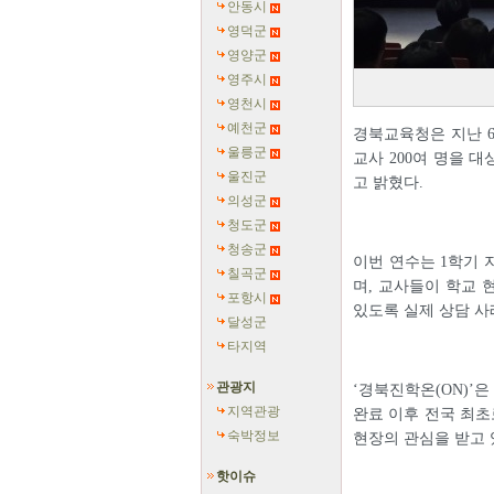
안동시
영덕군
영양군
영주시
영천시
예천군
경북교육청은 지난 
울릉군
교사 200여 명을 
울진군
고 밝혔다.
의성군
청도군
청송군
이번 연수는 1학기 
칠곡군
며, 교사들이 학교 
포항시
있도록 실제 상담 사
달성군
타지역
관광지
‘경북진학온(ON)’은
지역관광
완료 이후 전국 최초
숙박정보
현장의 관심을 받고 
핫이슈