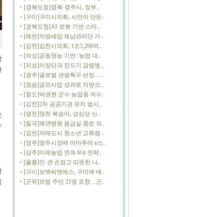
[경북도청]경북·경주시, 정부..
[구미]구미시의회, 시민이 만든..
[경북도청]AI·로봇 기반 스마..
[예천]지방세입 체납관리단 가..
[김천]김천시의회, 1조5,200억..
[의성]공동영농 기반 ‘농업 대..
망
[의성]이장단과 진드기 감염병..
다
[경주]글로벌 관광특구 선정…..
[청송]공모사업 성과로 지방소..
[청도]박권현 군수 농업용 저수..
[김천]2차 공공기관 유치 범시..
[영천]영천 복숭아, 성심당 신..
으
[칠곡]왜관병원 응급실 종료 의..
수
[김천]자매도시 청소년 교류캠..
[영주]영주시장배 아마추어 e스..
[상주]미래농업 연계 6대 전략..
[울릉]민·관 손잡고 따뜻한 나..
발
[구미]보백씨엔에스, 구미에 배..
육
[군위]모범 주민 21명 표창…군..