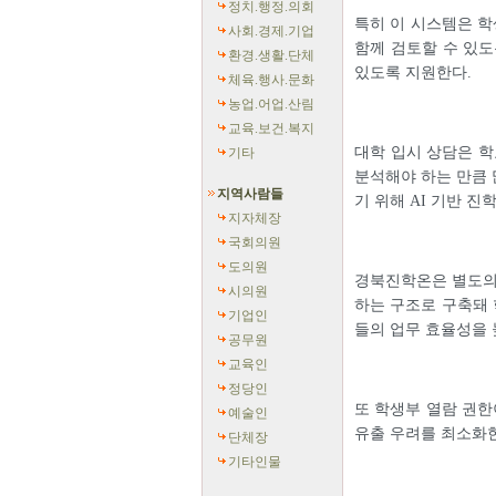
정치.행정.의회
특히 이 시스템은 학
사회.경제.기업
함께 검토할 수 있도
환경.생활.단체
있도록 지원한다.
체육.행사.문화
농업.어업.산림
교육.보건.복지
대학 입시 상담은 학
기타
분석해야 하는 만큼 
지역사람들
기 위해 AI 기반 진
지자체장
국회의원
도의원
경북진학온은 별도의 
시의원
하는 구조로 구축돼 
기업인
들의 업무 효율성을 
공무원
교육인
정당인
또 학생부 열람 권
예술인
유출 우려를 최소화한
단체장
기타인물