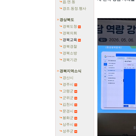
읍.면.동
경조.동정.행사
경상북도
경북도청
경북의회
경북교육
경북경찰
경북소방
경북기관
경북지역소식
경산시
경주시
고령군
군위군
김천시
문경시
봉화군
상주시
성주군