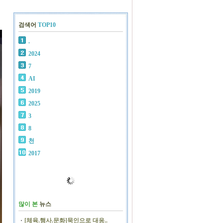
검색어
TOP10
.
2024
7
AI
2019
2025
3
8
천
2017
많이 본
뉴스
[체육.행사.문화]묵인으로 대응..