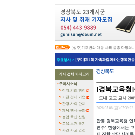
[상주]기후변화 대응 사과 품종 다양화
[봉화]‘K-베트남 밸리 특구’ 최종 지정…3
[김천]‘3무 축제’로 포도축제 확 바꾼다
주요행사 >
[구미]제2회 가족과함께하는행복한동
[김천]지방세입 체납관리단 본격 가동
[고령]가뭄 장기화 총력 대응…농업용수
[경주]경주역 KTX·KTX-이음 증편…
기사 전체 카테고리
[경북교육청]‘수리력+ 웹 콘텐츠’ 개발
[경북도청]‘말산업 특구’ 키운다…한국
구미시소식
[구미]예능 타고 뜬 구미 관광…‘갓 튀긴
[경북교육청]
[경북교육청]일본 방위백서 독도 영유권
정치.의회.행정
기관.경제.기업
도내 고교 교사 20
환경.사회.단체
2026.05.08 (금) 07:39:22
체육.행사.문화
농업.축산.산림
안동 경북교육청 연화
교육.보건.복지
연수’ 현장에서는 고
사건.사고.안전
제 진학 상담 사례를