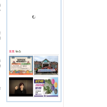
을
수
로
이
포토
뉴스
동
사
보