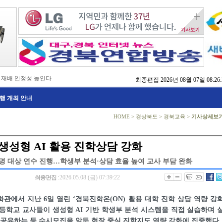
…재배 안정성 높인다
최종편집
2026년 08월 07일 08:26:
,476억 투입
행 개최 안내
…맞춤형 징수 나선다
 확보 긴급 지원
수도권 접근성 높인다
HOME
>
경상북도
>
경북교육
>
기사상세보
…맞춤형 수학 학습 지원
마사회 영천 유치 공동전선
 라면’ 판매량 6배 껑충
생성형 AI 활용 진학상담 강화
 주장 강력 규탄
0명 대상 연수 진행…학생부 분석·상담 효율 높여 교사 부담 완화
최종편집 :
2026.05.08 (금) 07:39:22
관에서 지난 6일 열린 ‘경북진학온(ON) 활용 대학 진학 상담 역량 강
등학교 교사들이 생성형 AI 기반 학생부 분석 시스템을 직접 실습하며 
 공유하는 등 수시모집을 앞둔 현장 중심 진학지도 역량 강화에 집중했다.