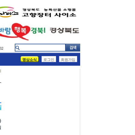
32
영상소식
로그인
회원가입
기
화
실