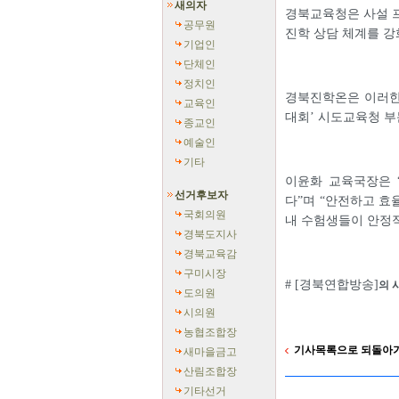
새의자
경북교육청은 사설 프
공무원
진학 상담 체계를 
기업인
단체인
정치인
경북진학온은 이러한 
교육인
대회’ 시도교육청 부
종교인
예술인
기타
이윤화 교육국장은 
선거후보자
다”며 “안전하고 효
국회의원
내 수험생들이 안정적
경북도지사
경북교육감
구미시장
# [경북연합방송]
의 
도의원
시의원
농협조합장
기사목록으로 되돌아
새마을금고
산림조합장
기타선거