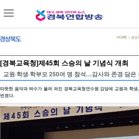
toggle
navigation
HOME
>
경상
[경북교육청]제45회 스승의 날 기념식 개최
교원·학생·학부모 250여 명 참석…감사와 존경 담은
따뜻한 음악과 박수가 울려 퍼진 경북교육청연수원 강당에 교원과 학생
번졌다.