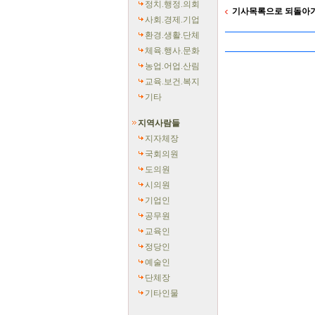
정치.행정.의회
기사목록으로 되돌아
사회.경제.기업
환경.생활.단체
체육.행사.문화
농업.어업.산림
교육.보건.복지
기타
지역사람들
지자체장
국회의원
도의원
시의원
기업인
공무원
교육인
정당인
예술인
단체장
기타인물