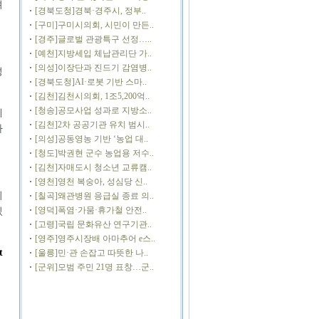
려
[경북도청]경북·경주시, 정부..
[구미]구미시의회, 시민이 만든..
[경주]글로벌 관광특구 선정…..
[예천]지방세입 체납관리단 가..
[의성]이장단과 진드기 감염병..
성
[경북도청]AI·로봇 기반 스마..
[김천]김천시의회, 1조5,200억..
[청송]공모사업 성과로 지방소..
에
[김천]2차 공공기관 유치 범시..
하
[의성]공동영농 기반 ‘농업 대..
[청도]박권현 군수 농업용 저수..
[김천]자매도시 청소년 교류캠..
[영천]영천 복숭아, 성심당 신..
의
[칠곡]왜관병원 응급실 종료 의..
[영덕]폭염·가뭄·휴가철 안전..
있
[고령]국립 문화유산 연구기관..
[영주]영주시장배 아마추어 e스..
t
[울릉]민·관 손잡고 따뜻한 나..
[군위]모범 주민 21명 표창…군..