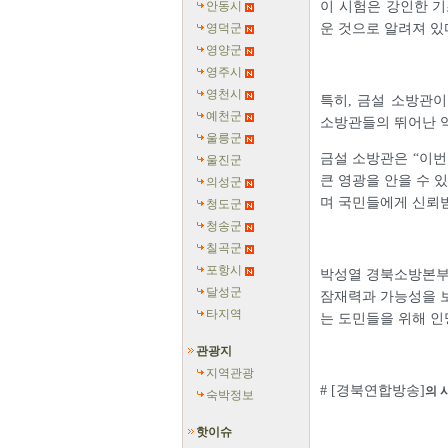
안동시
이 시험은 강인한 
영덕군
운 것으로 알려져 있
영양군
영주시
영천시
특히, 금설 소방관이
예천군
소방관들의 뛰어난 
울릉군
금설 소방관은 “이번
울진군
큰 영광을 안을 수 
의성군
며 국민들에게 신뢰
청도군
청송군
칠곡군
포항시
박성열 경북소방본부장
달성군
잠재력과 가능성을 보
타지역
는 도민들을 위해 인
관광지
지역관광
# [경북연합방송]
의 
숙박정보
핫이슈