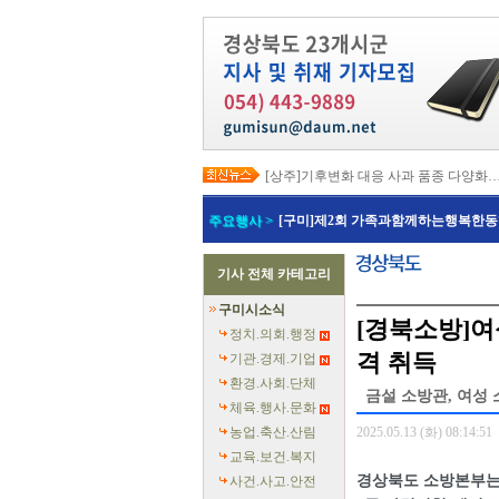
[상주]기후변화 대응 사과 품종 다양화
[봉화]‘K-베트남 밸리 특구’ 최종 지정…3
[김천]‘3무 축제’로 포도축제 확 바꾼다
주요행사 >
[구미]제2회 가족과함께하는행복한동
[김천]지방세입 체납관리단 본격 가동
[고령]가뭄 장기화 총력 대응…농업용수
[경주]경주역 KTX·KTX-이음 증편…
기사 전체 카테고리
[경북교육청]‘수리력+ 웹 콘텐츠’ 개발
[경북도청]‘말산업 특구’ 키운다…한국
구미시소식
[구미]예능 타고 뜬 구미 관광…‘갓 튀긴
[경북소방]여
[경북교육청]일본 방위백서 독도 영유권
정치.의회.행정
격 취득
기관.경제.기업
환경.사회.단체
금설 소방관, 여성 
체육.행사.문화
농업.축산.산림
2025.05.13 (화) 08:14:51
교육.보건.복지
경상북도 소방본부는 
사건.사고.안전