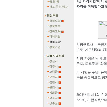
1급 자격시험’에서 
읍.면.동
자격을 취득했다고 
경조.동정.행사
경상북도
경북도청
경북의회
경북교육
경북경찰
경북소방
인명구조사는 극한의
경북기관
으로, 기초체력과 전
경북지역소식
시험 과정은 남녀 모
경산시
구조, 로프구조, 화
경주시
고령군
이 시험은 수난, 유
군위군
등을 종합적으로 평
김천시
문경시
봉화군
2024년도 제1회 
상주시
22.6%)이 합격했으며
성주군