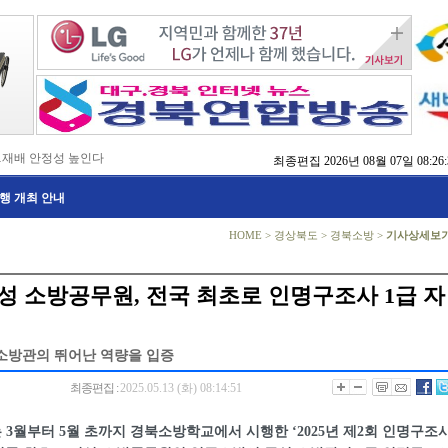
…재배 안정성 높인다
최종편집
2026년 08월 07일 08:26:
,476억 투입
행 개최 안내
…맞춤형 징수 나선다
 확보 긴급 지원
수도권 접근성 높인다
HOME
>
경상북도
>
경북소방
>
기사상세보
…맞춤형 수학 학습 지원
마사회 영천 유치 공동전선
 라면’ 판매량 6배 껑충
성 소방공무원, 전국 최초로 인명구조사 1급 자
 주장 강력 규탄
소방관의 뛰어난 역량을 입증
최종편집 :
2025.05.13 (화) 08:14:51
3월부터 5월 초까지 경북소방학교에서 시행한 ‘2025년 제2회 인명구조