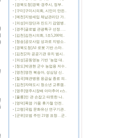
[경북도청]경북·경주시, 정부..
[구미]구미시의회, 시민이 만든..
[예천]지방세입 체납관리단 가..
[의성]이장단과 진드기 감염병..
서
[경주]글로벌 관광특구 선정…..
의
[김천]김천시의회, 1조5,200억..
[청송]공모사업 성과로 지방소..
가
[경북도청]AI·로봇 기반 스마..
[김천]2차 공공기관 유치 범시..
[의성]공동영농 기반 ‘농업 대..
[청도]박권현 군수 농업용 저수..
인
[영천]영천 복숭아, 성심당 신..
[칠곡]왜관병원 응급실 종료 의..
[김천]자매도시 청소년 교류캠..
[영주]영주시장배 아마추어 e스..
[울릉]민·관 손잡고 따뜻한 나..
인
[영덕]폭염·가뭄·휴가철 안전..
들
[고령]국립 문화유산 연구기관..
[군위]모범 주민 21명 표창…군..
민