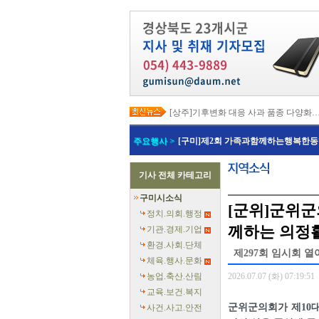
[상주]기후변화 대응 사과 품종 다양화
[봉화]‘K-베트남 밸리 특구’ 최종 지정…3
[김천]‘3무 축제’로 포도축제 확 바꾼다
주요행사 >
[구미]제2회 가족과함께하는행복한동
[김천]지방세입 체납관리단 본격 가동
[고령]가뭄 장기화 총력 대응…농업용수
[경주]경주역 KTX·KTX-이음 증편…
기사 전체 카테고리
[경북교육청]‘수리력+ 웹 콘텐츠’ 개발
[경북도청]‘말산업 특구’ 키운다…한국
구미시소식
[구미]예능 타고 뜬 구미 관광…‘갓 튀긴
[군위]군위군
[경북교육청]일본 방위백서 독도 영유권
정치.의회.행정
께하는 의정
기관.경제.기업
환경.사회.단체
제297회 임시회 열
체육.행사.문화
농업.축산.산림
2026.07.07 (화) 07:19:51
교육.보건.복지
군위군의회가 제10
사건.사고.안전