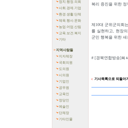
정치.행정.의회
복리 증진을 위한 
사회.경제.기업
환경.생활.단체
체육.행사.문화
제10대 군위군의회는
농업.어업.산림
를 실현하고, 현장
교육.보건.복지
군민 행복을 위한 새
기타
지역사람들
지자체장
# [경북연합방송]
의 
국회의원
도의원
시의원
기사목록으로 되돌아
기업인
공무원
교육인
정당인
예술인
단체장
기타인물