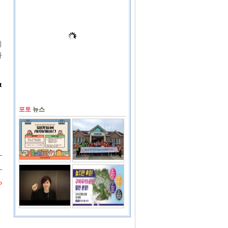
회
과
t
포토
뉴스