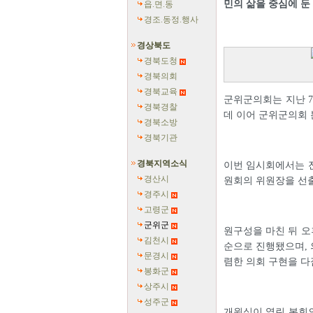
민의 삶을 중심에 둔
읍.면.동
경조.동정.행사
경상북도
경북도청
경북의회
경북교육
군위군의회는 지난 7
경북경찰
데 이어 군위군의회
경북소방
경북기관
경북지역소식
이번 임시회에서는 
경산시
원회의 위원장을 선
경주시
고령군
군위군
원구성을 마친 뒤 오
김천시
순으로 진행됐으며, 
문경시
렴한 의회 구현을 다
봉화군
상주시
성주군
개원식이 열린 본회