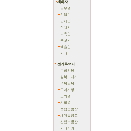
새의자
공무원
기업인
단체인
정치인
교육인
종교인
예술인
기타
선거후보자
국회의원
경북도지사
경북교육감
구미시장
도의원
시의원
농협조합장
새마을금고
산림조합장
기타선거