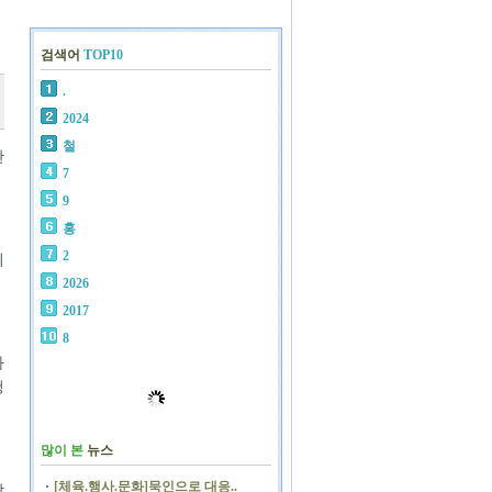
검색어
TOP10
.
2024
철
한
7
9
홍
2
위
2026
2017
8
사
청
많이 본
뉴스
[체육.행사.문화]묵인으로 대응..
탕