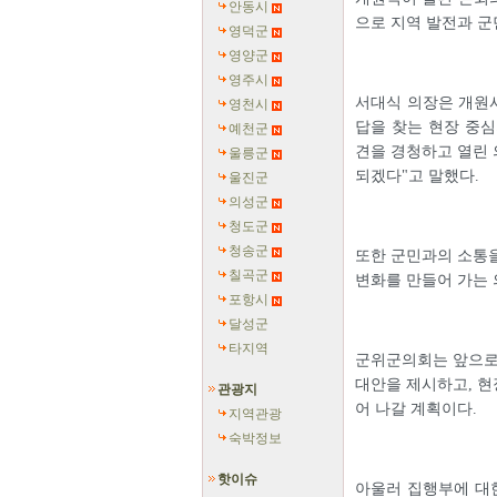
안동시
으로 지역 발전과 군
영덕군
영양군
영주시
서대식 의장은 개원사
영천시
답을 찾는 현장 중심
예천군
견을 경청하고 열린 
울릉군
되겠다"고 말했다.
울진군
의성군
청도군
청송군
또한 군민과의 소통을
칠곡군
변화를 만들어 가는 
포항시
달성군
타지역
군위군의회는 앞으로
대안을 제시하고, 현
관광지
어 나갈 계획이다.
지역관광
숙박정보
핫이슈
아울러 집행부에 대