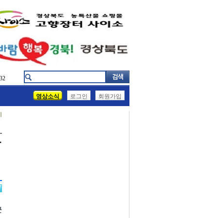
32
영상소식
로그인
회원가입
기
함
군