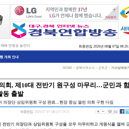
…재배 안정성 높인다
최종편집
2026년 08월 07일 08:26:
,476억 투입
행 개최 안내
…맞춤형 징수 나선다
 확보 긴급 지원
수도권 접근성 높인다
HOME
>
경북지역소식
>
군위군
>
기사상세보
…맞춤형 수학 학습 지원
마사회 영천 유치 공동전선
 라면’ 판매량 6배 껑충
의회, 제10대 전반기 원구성 마무리…군민과 
 주장 강력 규탄
활동 출발
어 의장단·상임위원회 구성 완료…현장 중심 열린 의회 구현 다짐
최종편집 :
2026.07.07 (화) 07:19:51
대 전반기 의장단과 상임위원회 구성을 모두 마무리하고 개원식을 열며 