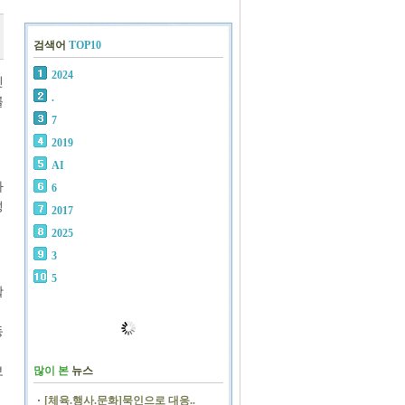
검색어
TOP10
2024
린
.
를
7
2019
AI
나
6
성
2017
2025
3
5
활
동
보
많이 본
뉴스
[체육.행사.문화]묵인으로 대응..