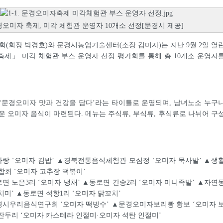
오미자 축제, 미각 체험관 운영자 10개소 선정[문경시 제공]
회장 박경호)와 문경시농업기술센터(소장 김미자)는 지난 9월 2일 열
 축제」 미각 체험관 부스 운영자 선정 평가회를 통해 총 10개소 운영자
‘문경오미자 맛과 건강을 담다’라는 타이틀로 운영되며, 남녀노소 누구
운 오미자 음식이 마련된다. 메뉴는 주식류, 부식류, 후식류로 나뉘어 구
사랑 ‘오미자 김밥’ ▲경북전통음식체험관 모심정 ‘오미자 묵사발’ ▲생
회 ‘오미자 고추장 떡볶이’
로면 노은3리 ‘오미자 냉채’ ▲동로면 간송2리 ‘오미자 미니족발’ ▲자연
치미’ ▲동로면 석항1리 ‘오미자 닭꼬치’
경시우리음식연구회 ‘오미자 떡빙수’ ▲문경오미자보리빵 황보 ‘오미자 
 잔두리 ‘오미자 카스테라 인절미·오미자 석탄 인절미’