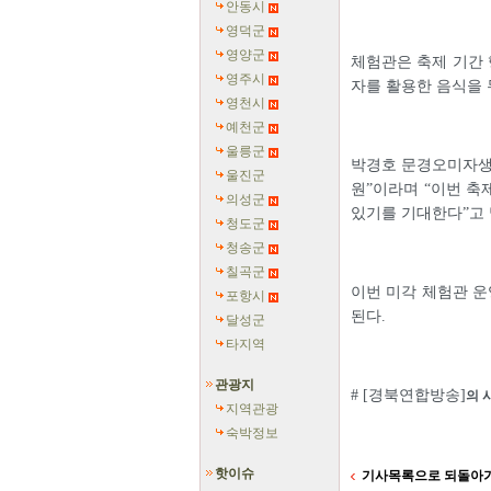
안동시
영덕군
영양군
체험관은 축제 기간 
영주시
자를 활용한 음식을 
영천시
예천군
울릉군
박경호 문경오미자생
울진군
원”이라며 “이번 축
의성군
있기를 기대한다”고 
청도군
청송군
칠곡군
이번 미각 체험관 
포항시
된다.
달성군
타지역
관광지
# [경북연합방송]
의 
지역관광
숙박정보
핫이슈
기사목록으로 되돌아