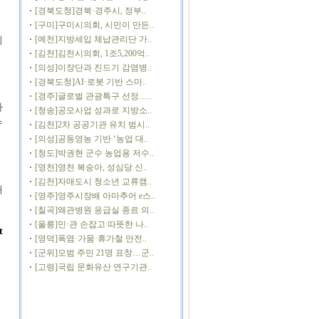
[경북도청]경북·경주시, 정부..
[구미]구미시의회, 시민이 만든..
[예천]지방세입 체납관리단 가..
미
[김천]김천시의회, 1조5,200억..
[의성]이장단과 진드기 감염병..
[경북도청]AI·로봇 기반 스마..
[경주]글로벌 관광특구 선정…..
자
[청송]공모사업 성과로 지방소..
수
[김천]2차 공공기관 유치 범시..
[의성]공동영농 기반 ‘농업 대..
[청도]박권현 군수 농업용 저수..
[영천]영천 복숭아, 성심당 신..
[김천]자매도시 청소년 교류캠..
대
[영주]영주시장배 아마추어 e스..
[칠곡]왜관병원 응급실 종료 의..
[울릉]민·관 손잡고 따뜻한 나..
t
[영덕]폭염·가뭄·휴가철 안전..
[군위]모범 주민 21명 표창…군..
[고령]국립 문화유산 연구기관..