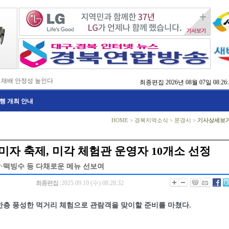
…재배 안정성 높인다
최종편집
2026년 08월 07일 08:26:
,476억 투입
행 개최 안내
…맞춤형 징수 나선다
 확보 긴급 지원
수도권 접근성 높인다
HOME
>
경북지역소식
>
문경시
>
기사상세보
…맞춤형 수학 학습 지원
마사회 영천 유치 공동전선
 라면’ 판매량 6배 껑충
미자 축제, 미각 체험관 운영자 10개소 선정
 주장 강력 규탄
·떡빙수 등 다채로운 메뉴 선보여
최종편집 :
2025.09.10 (수) 08:28:32
한층 풍성한 먹거리 체험으로 관람객을 맞이할 준비를 마쳤다.