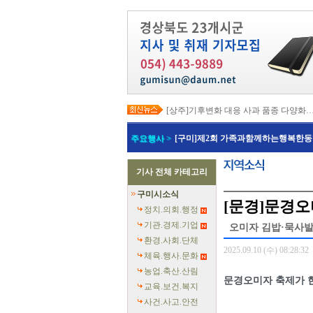
[상주]기후변화 대응 사과 품종 다양화
[봉화]‘K-베트남 밸리 특구’ 최종 지정…3
[김천]‘3무 축제’로 포도축제 확 바꾼다
주요행사 >
[구미]제2회 가족과함께하는행복한동
[김천]지방세입 체납관리단 본격 가동
[고령]가뭄 장기화 총력 대응…농업용수
[경주]경주역 KTX·KTX-이음 증편…
기사 전체 카테고리
[경북교육청]‘수리력+ 웹 콘텐츠’ 개발
[경북도청]‘말산업 특구’ 키운다…한국
구미시소식
[구미]예능 타고 뜬 구미 관광…‘갓 튀긴
[문경]문경오
[경북교육청]일본 방위백서 독도 영유권
정치.의회.행정
기관.경제.기업
오미자 김밥·묵사발
환경.사회.단체
2025.09.10 (수) 08:28:32
체육.행사.문화
농업.축산.산림
문경오미자 축제가 
교육.보건.복지
사건.사고.안전