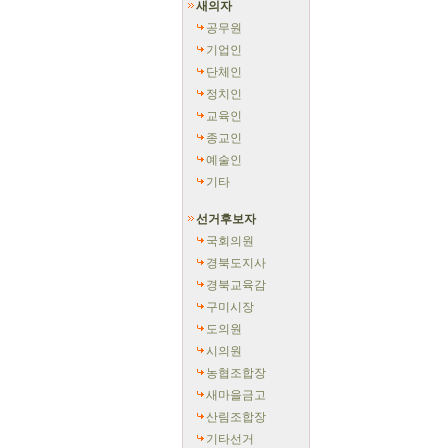
새의자
공무원
기업인
단체인
정치인
교육인
종교인
예술인
기타
선거후보자
국회의원
경북도지사
경북교육감
구미시장
도의원
시의원
농협조합장
새마을금고
산림조합장
기타선거