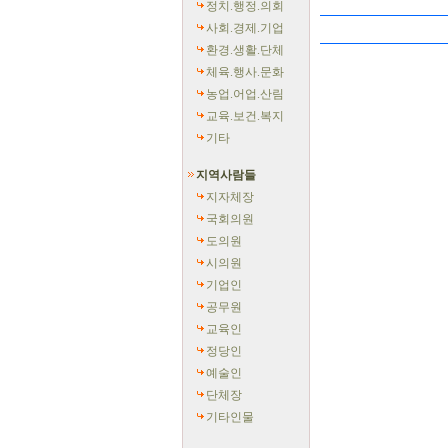
정치.행정.의회
사회.경제.기업
환경.생활.단체
체육.행사.문화
농업.어업.산림
교육.보건.복지
기타
지역사람들
지자체장
국회의원
도의원
시의원
기업인
공무원
교육인
정당인
예술인
단체장
기타인물