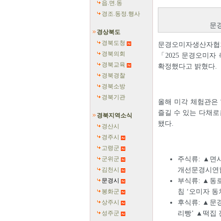
읍.면.동
경조.동정.행사
문경
경상북도
경북도청
문경오미자생산자협회(
경북의회
「2025 문경오미자
경북교육
확정했다고 밝혔다.
경북경찰
경북소방
경북기관
올해 미각 체험관은 
즐길 수 있는 다채로
경북지역소식
됐다.
경산시
경주시
고령군
군위군
주식류: ▲면
김천시
개선문경시연합
문경시
부식류: ▲동
봉화군
침 ‘오미자 동
상주시
후식류: ▲문
성주군
리빵’ ▲떡집