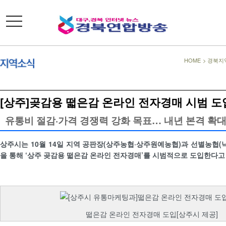
toggle
navigation
HOME
>
경북지
[상주]곶감용 떫은감 온라인 전자경매 시범 도
유통비 절감·가격 경쟁력 강화 목표… 내년 본격 확대
상주시는 10월 14일 지역 공판장(상주농협·상주원예농협)과 선별농협(낙
을 통해 ‘상주 곶감용 떫은감 온라인 전자경매’를 시범적으로 도입한다고
떫은감 온라인 전자경매 도입[상주시 제공]