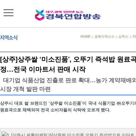
toggle
navigation
HOME
>
경북지역소식
>
상주시
>
기
[상주]상주쌀 ‘미소진품’, 오뚜기 즉석밥 원료곡
정…전국 이마트서 판매 시작
대기업 식품산업 진출로 판로 확대…농가 계약재배와
시장 개척 발판 마련
상주시 대표 쌀 브랜드인 ‘상주쌀 미소진품’이 국내 식품기업 ㈜오뚜기
원료곡으로 채택되며 전국 소비자들의 식탁에 오르게 됐다.