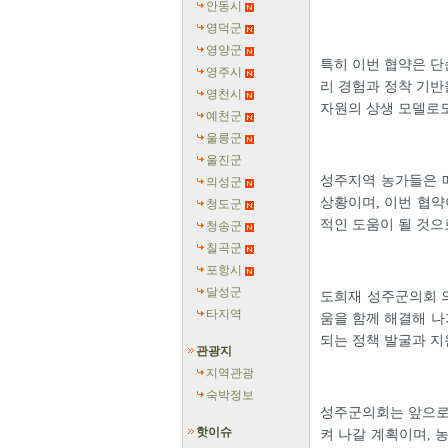
안동시
영덕군
영양군
특히 이번 협약은 단
영주시
리 경험과 정착 기반
영천시
자원의 상생 모델로도
예천군
울릉군
울진군
성주지역 농가들은 
의성군
상황이며, 이번 협약
청도군
적인 도움이 될 것으
청송군
칠곡군
포항시
달성군
도희재 성주군의회 의
타지역
움을 함께 해결해 나
되는 정책 발굴과 지
관광지
지역관광
숙박정보
성주군의회는 앞으로
핫이슈
켜 나갈 계획이며, 