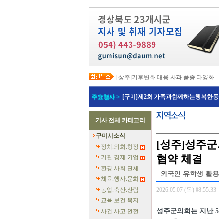
[상주]기후변화 대응 사과 품종 다양화
[봉화]‘K-베트남 밸리 특구’ 최종 지정…3
[김천]‘3무 축제’로 포도축제 확 바꾼다
주요행사 >
[구미]제2회 가족과함께하는행복한동
[김천]지방세입 체납관리단 본격 가동
[고령]가뭄 장기화 총력 대응…농업용수
[경주]경주역 KTX·KTX-이음 증편…
기사 전체 카테고리
[경북교육청]‘수리력+ 웹 콘텐츠’ 개발
[경북도청]‘말산업 특구’ 키운다…한국
구미시소식
[구미]예능 타고 뜬 구미 관광…‘갓 튀긴
[성주]성주군
[경북교육청]일본 방위백서 독도 영유권
정치.의회.행정
협약 체결
기관.경제.기업
환경.사회.단체
외국인 유학생 활용
체육.행사.문화
농업.축산.산림
2026.05.07 (목) 08:55:33
교육.보건.복지
성주군의회는 지난 5
사건.사고.안전