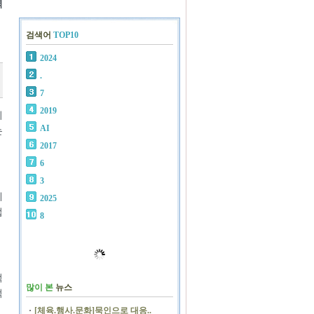
력
검색어
TOP10
2024
.
7
2019
지
AI
는
2017
6
3
게
2025
업
8
적
많이 본
뉴스
적
[체육.행사.문화]묵인으로 대응..