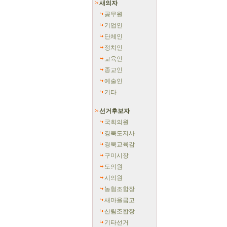
새의자
공무원
기업인
단체인
정치인
교육인
종교인
예술인
기타
선거후보자
국회의원
경북도지사
경북교육감
구미시장
도의원
시의원
농협조합장
새마을금고
산림조합장
기타선거