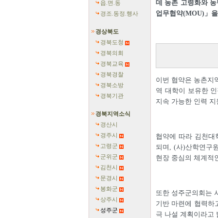
데 농촌 고령화와 농
읍.면.동
업무협약(MOU)」을
경조.동정.행사
경상북도
경북도청
경북의회
경북교육
경북경찰
이번 협약은 농촌지역
경북소방
역 대학이 보유한 인
경북기관
지속 가능한 인력 지
경북지역소식
경산시
경주시
협약에 따라 김천대학
고령군
되며, (사)산학연구
군위군
현장 중심의 체계적인
김천시
문경시
봉화군
또한 성주군의회는 사
상주시
기반 마련에 협력하고
성주군
극 나설 계획이라고 