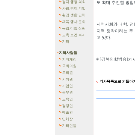
정치.행정.의회
도 확대 추진할 방침
사회.경제.기업
환경.생활.단체
체육.행사.문화
지역사회와 대학, 전
농업.어업.산림
지역 정착이라는 두 
교육.보건.복지
고 있다.
기타
지역사람들
# [경북연합방송]
지자체장
의 
국회의원
도의원
시의원
기사목록으로 되돌아
기업인
공무원
교육인
정당인
예술인
단체장
기타인물