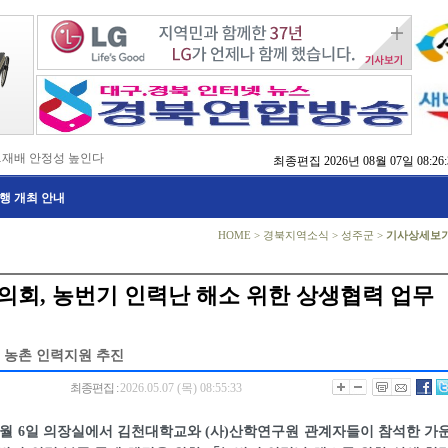
…재배 안정성 높인다
최종편집
2026년 08월 07일 08:26:
,476억 투입
행 개최 안내
…맞춤형 징수 나선다
 확보 긴급 지원
수도권 접근성 높인다
HOME
>
경북지역소식
>
성주군
>
기사상세보
…맞춤형 수학 학습 지원
마사회 영천 유치 공동전선
 라면’ 판매량 6배 껑충
의회, 농번기 인력난 해소 위한 상생협력 업무
 주장 강력 규탄
 농촌 인력지원 추진
최종편집 :
2026.05.07 (목) 08:55:33
월 6일 의장실에서 김천대학교와 (사)산학연구원 관계자들이 참석한 가