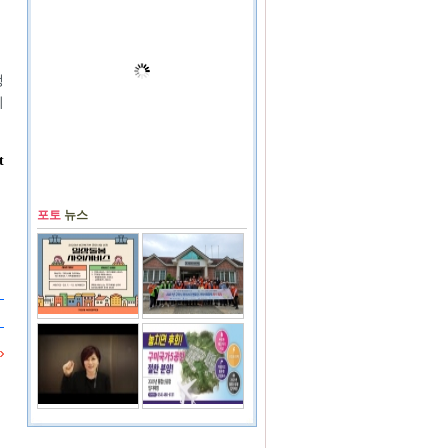
생
되
t
포토
뉴스