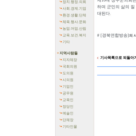
제10대 성주군의회는
정치.행정.의회
하며 군민의 삶의 질
사회.경제.기업
대된다.
환경.생활.단체
체육.행사.문화
농업.어업.산림
교육.보건.복지
# [경북연합방송]
의 
기타
지역사람들
기사목록으로 되돌아
지자체장
국회의원
도의원
시의원
기업인
공무원
교육인
정당인
예술인
단체장
기타인물