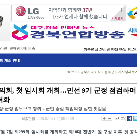
 라면’ 판매량 6배 껑충
최종편집
2026년 08월 06일 10:24:
 주장 강력 규탄
국비 확보 총력전
행 개최 안내
 촉구
, 실행으로 변화 만들겠다'
 본격화
HOME
>
경북지역소식
>
성주군
>
기사상세보
지역 정착 해법 모색
치
방 교육
의회, 첫 임시회 개회…민선 9기 군정 점검하며
점검
격화
·군정 업무보고 청취…군민 중심 책임의정 실현 첫걸음
최종편집 :
2026.07.08 (수) 08:34:09
월 7일 제299회 임시회를 개회하고 제10대 전반기 원 구성 이후 첫 공