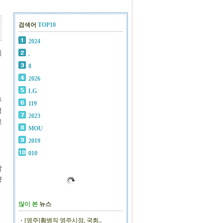
검색어
TOP10
2024
의
.
8
2026
LG
후
119
영
2023
고
MOU
2019
010
할
양
많이 본
뉴스
[영주]황병직 영주시장, 국회..