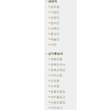
새의자
공무원
기업인
단체인
정치인
교육인
종교인
예술인
기타
선거후보자
국회의원
경북도지사
경북교육감
구미시장
도의원
시의원
농협조합장
새마을금고
산림조합장
기타선거