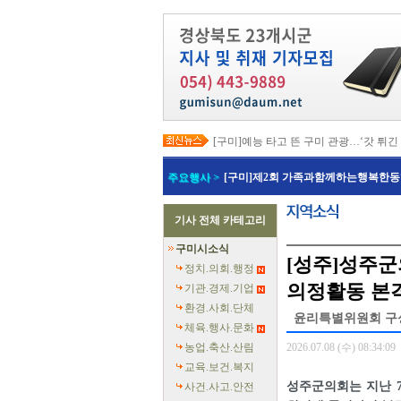
[구미]예능 타고 뜬 구미 관광…‘갓 튀긴
[경북교육청]일본 방위백서 독도 영유권
[경북도청]이철우 경북도지사, 2027년 
주요행사 >
[구미]제2회 가족과함께하는행복한동
[경북도청]지역별 전기요금제 조속 시행
[포항]박용선 포항시장, '민생·안전 중심
[칠곡]북삼오평일반산업단지 보상 절차
기사 전체 카테고리
[의성]최유철 의성군수, 청년단체 만나 
[예천]회장기 대학·실업 양궁대회 첫 유
구미시소식
[예천]예천군의회, 반부패·청렴·갑질 예
[성주]성주군
[영덕]여름 성수기 해수욕장 합동 안전
정치.의회.행정
의정활동 본
기관.경제.기업
환경.사회.단체
윤리특별위원회 구성
체육.행사.문화
농업.축산.산림
2026.07.08 (수) 08:34:09
교육.보건.복지
성주군의회는 지난 7
사건.사고.안전