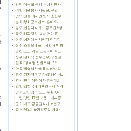
게
[영덕]여름철 폭염·수상안전사..
우
[예천]자원봉사 지원단, 폭염..
[영덕]산불 이재민 임시 조립주..
[봉화]봉화군보건소, 은어축제..
[상주]민원처리 우수공무원 9명..
[경주]해파랑길, 동해안 대표..
요
[상주]상거래용 계량기 정기검..
달
[상주]조혈모세포이식환자 예방..
[김천]포도 과원 고온피해 확산..
[성주]전화식 성주군수, 구윤철..
[칠곡]‘경북형 천원주택’ 7호..
[안동]월영열차·와룡빛터널 임..
고
[경주]원자력연구원·SK하이닉..
[김천]전국 어린이 태권왕대회..
[김천]김천국제가족연극제 개막..
[경북도청]경북 포도 수출 1,6..
요
[고령]청렴 TF팀 가동…내부통..
심
[군위]대구 공공급식에 로컬푸..
[김천]제5차 국가철도망 반영·..