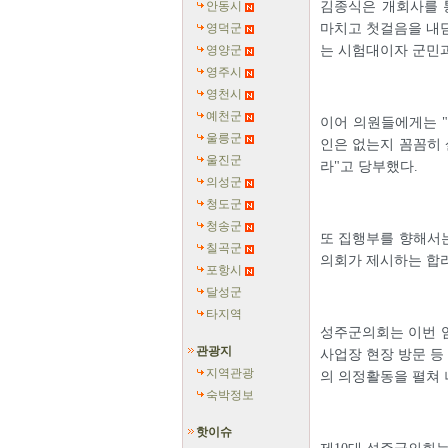
안동시
김종식은 개회사를 
영덕군
마치고 첫걸음을 내딛
영양군
는 시험대이자 군민
영주시
영천시
예천군
이어 의원들에게는 "
울릉군
인은 없는지 꼼꼼히 
울진군
라"고 당부했다.
의성군
청도군
청송군
또 집행부를 향해서
칠곡군
의회가 제시하는 합리
포항시
달성군
타지역
성주군의회는 이번 
관광지
사업장 현장 방문 등
지역관광
의 의정활동을 펼쳐 
숙박정보
핫이슈