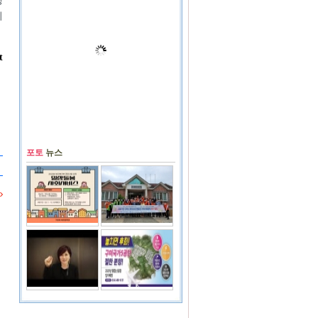
행
기
t
포토
뉴스