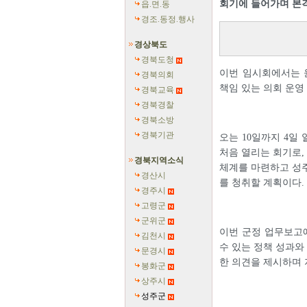
회기에 들어가며 본
읍.면.동
경조.동정.행사
경상북도
경북도청
이번 임시회에서는 
경북의회
책임 있는 의회 운영
경북교육
경북경찰
경북소방
경북기관
오는 10일까지 4일
처음 열리는 회기로,
경북지역소식
체계를 마련하고 성주
경산시
를 청취할 계획이다.
경주시
고령군
군위군
이번 군정 업무보고
김천시
수 있는 정책 성과와
문경시
한 의견을 제시하며 
봉화군
상주시
성주군