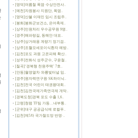
[영덕]여름철 폭염·수상안전사..
상
[예천]자원봉사 지원단, 폭염..
[영덕]산불 이재민 임시 조립주..
는
[봉화]봉화군보건소, 은어축제..
[상주]민원처리 우수공무원 9명..
[경주]해파랑길, 동해안 대표..
[상주]상거래용 계량기 정기검..
이
[상주]조혈모세포이식환자 예방..
[김천]포도 과원 고온피해 확산..
[성주]전화식 성주군수, 구윤철..
[칠곡]‘경북형 천원주택’ 7호..
[안동]월영열차·와룡빛터널 임..
영
[경주]원자력연구원·SK하이닉..
를
[김천]전국 어린이 태권왕대회..
[김천]김천국제가족연극제 개막..
[경북도청]경북 포도 수출 1,6..
[고령]청렴 TF팀 가동…내부통..
[군위]대구 공공급식에 로컬푸..
적
[김천]제5차 국가철도망 반영·..