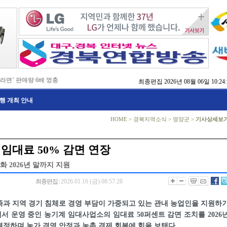
 라면’ 판매량 6배 껑충
최종편집
2026년 08월 06일 10:24:
 주장 강력 규탄
국비 확보 총력전
행 개최 안내
 촉구
, 실행으로 변화 만들겠다'
 본격화
HOME
>
경북지역소식
>
영양군
>
기사상세보
지역 정착 해법 모색
치
방 교육
 임대료 50% 감면 연장
점검
 2026년 말까지 지원
최종편집 :
2026.01.16 (금) 08:57:28
과 지역 경기 침체로 경영 부담이 가중되고 있는 관내 농업인을 지원하
 운영 중인 농기계 임대사업소의 임대료 50퍼센트 감면 조치를 2026
정하며 농가 경영 안정과 농촌 경제 회복에 힘을 보탠다.