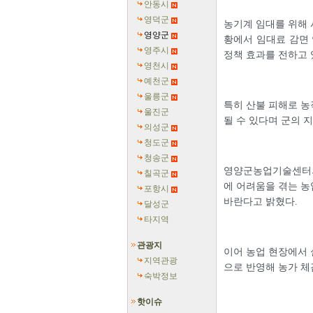
안동시
영덕군
농기계 임대를 위해 
영양군
황에서 임대료 감면 
영주시
정책 효과를 전하고 
영천시
예천군
울릉군
특히 산불 피해로 농
울진군
될 수 있다며 군의 
의성군
청도군
청송군
영양군농업기술센터의
칠곡군
에 어려움을 겪는 농
포항시
바란다고 밝혔다.
달성군
타지역
관광지
이어 농업 현장에서 
지역관광
으로 반영해 농가 체
숙박정보
핫이슈