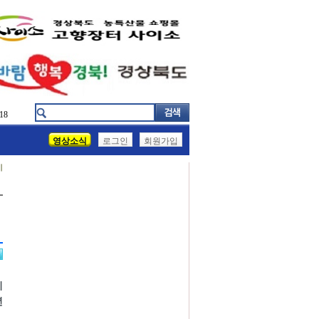
18
영상소식
로그인
회원가입
기
기
년