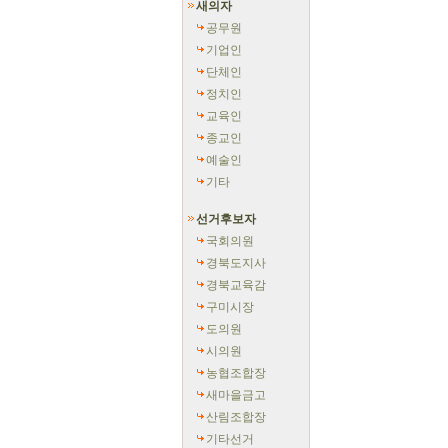
새의자
공무원
기업인
단체인
정치인
교육인
종교인
예술인
기타
선거후보자
국회의원
경북도지사
경북교육감
구미시장
도의원
시의원
농협조합장
새마을금고
산림조합장
기타선거