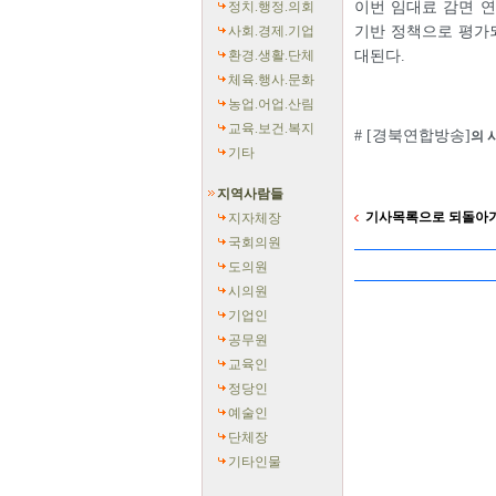
정치.행정.의회
이번 임대료 감면 
사회.경제.기업
기반 정책으로 평가되
환경.생활.단체
대된다.
체육.행사.문화
농업.어업.산림
교육.보건.복지
# [경북연합방송]
의 
기타
지역사람들
기사목록으로 되돌아
지자체장
국회의원
도의원
시의원
기업인
공무원
교육인
정당인
예술인
단체장
기타인물