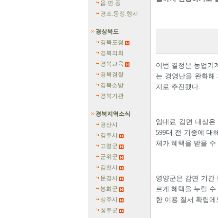
읍.면.동
경조.동정.행사
경상북도
경북도청
경북의회
경북교육
이번 결정은 농업기계
경북경찰
는 경영난을 완화해 
경북소방
지로 추진됐다.
경북기관
경북지역소식
임대료 감면 대상은
경산시
599대 전 기종에 대
경주시
체가 혜택을 받을 수 
고령군
군위군
김천시
문경시
영양군은 감면 기간 
봉화군
르게 혜택을 누릴 수
상주시
한 이용 질서 확립에
성주군