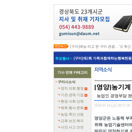
[구미]예능 타고 뜬 구미 관광…‘갓 튀긴
[경북교육청]일본 방위백서 독도 영유권
[경북도청]이철우 경북도지사, 2027년 
주요행사 >
[구미]제2회 가족과함께하는행복한동
[경북도청]지역별 전기요금제 조속 시행
[포항]박용선 포항시장, '민생·안전 중심
[칠곡]북삼오평일반산업단지 보상 절차
기사 전체 카테고리
[의성]최유철 의성군수, 청년단체 만나 
[예천]회장기 대학·실업 양궁대회 첫 유
구미시소식
[예천]예천군의회, 반부패·청렴·갑질 예
[영양]농기계
[영덕]여름 성수기 해수욕장 합동 안전
정치.의회.행정
기관.경제.기업
농업인 경영부담 완화
환경.사회.단체
2026.01.16 (금) 08:57:28
체육.행사.문화
농업.축산.산림
영양군은 노동력 부족
교육.보건.복지
위해 농업기술센터에서
사건.사고.안전
말까지 연장하기로 결