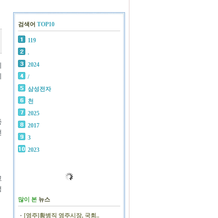
검색어
TOP10
119
.
2024
되
취
/
삼성전자
천
2025
종
2017
전
3
2023
고
정
많이 본
뉴스
[영주]황병직 영주시장, 국회..