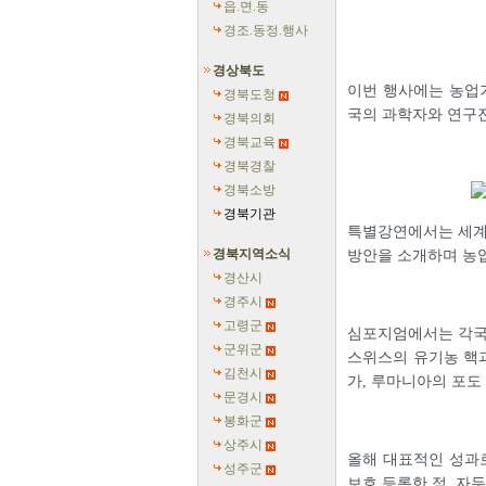
읍.면.동
경조.동정.행사
경상북도
이번 행사에는 농업기
경북도청
국의 과학자와 연구진
경북의회
경북교육
경북경찰
경북소방
경북기관
특별강연에서는 세계
경북지역소식
방안을 소개하며 농
경산시
경주시
고령군
심포지엄에서는 각국
군위군
스위스의 유기농 핵과
김천시
가, 루마니아의 포도
문경시
봉화군
상주시
올해 대표적인 성과
성주군
보호 등록한 점, 자