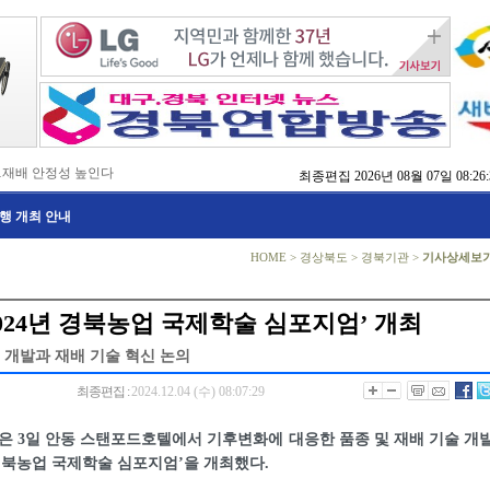
…재배 안정성 높인다
최종편집
2026년 08월 07일 08:26:
,476억 투입
행 개최 안내
…맞춤형 징수 나선다
 확보 긴급 지원
수도권 접근성 높인다
HOME
>
경상북도
>
경북기관
>
기사상세보
…맞춤형 수학 학습 지원
마사회 영천 유치 공동전선
 라면’ 판매량 6배 껑충
2024년 경북농업 국제학술 심포지엄’ 개최
 주장 강력 규탄
개발과 재배 기술 혁신 논의
최종편집 :
2024.12.04 (수) 08:07:29
 3일 안동 스탠포드호텔에서 기후변화에 대응한 품종 및 재배 기술 개
년 경북농업 국제학술 심포지엄’을 개최했다.