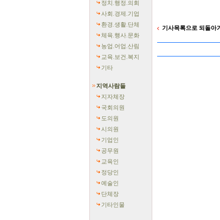
정치.행정.의회
사회.경제.기업
환경.생활.단체
기사목록으로 되돌아
체육.행사.문화
농업.어업.산림
교육.보건.복지
기타
지역사람들
지자체장
국회의원
도의원
시의원
기업인
공무원
교육인
정당인
예술인
단체장
기타인물