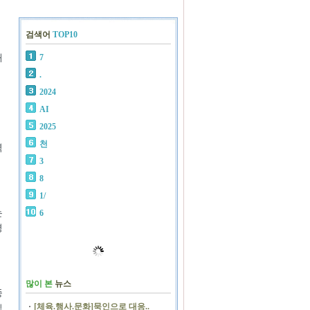
검색어
TOP10
개
7
.
2024
AI
2025
천
력
3
8
1/
는
6
평
많이 본
뉴스
종
[체육.행사.문화]묵인으로 대응..
립