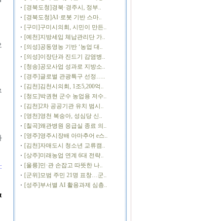
[경북도청]경북·경주시, 정부..
[경북도청]AI·로봇 기반 스마..
[구미]구미시의회, 시민이 만든..
[예천]지방세입 체납관리단 가..
으
[의성]공동영농 기반 ‘농업 대..
[의성]이장단과 진드기 감염병..
[청송]공모사업 성과로 지방소..
[경주]글로벌 관광특구 선정…..
[김천]김천시의회, 1조5,200억..
류
[청도]박권현 군수 농업용 저수..
[김천]2차 공공기관 유치 범시..
[영천]영천 복숭아, 성심당 신..
[칠곡]왜관병원 응급실 종료 의..
[영주]영주시장배 아마추어 e스..
과
[김천]자매도시 청소년 교류캠..
[상주]미래농업 연계 6대 전략..
[울릉]민·관 손잡고 따뜻한 나..
:
[군위]모범 주민 21명 표창…군..
[성주]부서별 AI 활용과제 심층..
t