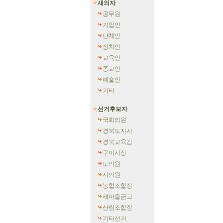
새의자
공무원
기업인
단체인
정치인
교육인
종교인
예술인
기타
선거후보자
국회의원
경북도지사
경북교육감
구미시장
도의원
시의원
농협조합장
새마을금고
산림조합장
기타선거