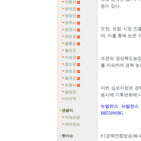
안동시
등이 있다.
영덕군
영양군
영주시
또한, 유럽 시장 
영천시
며, 이를 통해 논문 
예천군
울릉군
울진군
의성군
조영숙 경상북도농업
청도군
를 지속하며 경북 농
청송군
칠곡군
포항시
이번 심포지엄은 경
달성군
동시에 기후변화에 
타지역
뉴발란스 뉴발란스 
관광지
BB550WBG
지역관광
숙박정보
# [경북연합방송]
핫이슈
의 