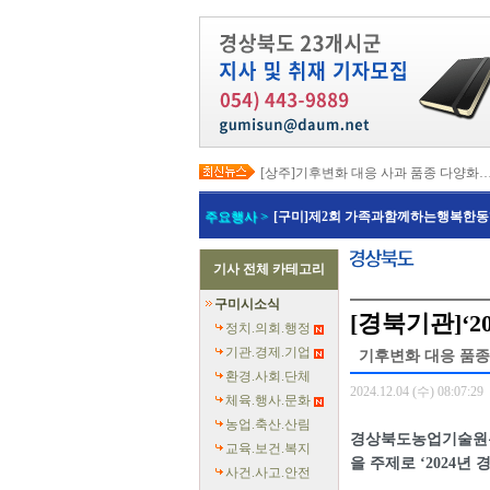
[상주]기후변화 대응 사과 품종 다양화
[봉화]‘K-베트남 밸리 특구’ 최종 지정…3
[김천]‘3무 축제’로 포도축제 확 바꾼다
주요행사 >
[구미]제2회 가족과함께하는행복한동
[김천]지방세입 체납관리단 본격 가동
[고령]가뭄 장기화 총력 대응…농업용수
[경주]경주역 KTX·KTX-이음 증편…
기사 전체 카테고리
[경북교육청]‘수리력+ 웹 콘텐츠’ 개발
[경북도청]‘말산업 특구’ 키운다…한국
구미시소식
[구미]예능 타고 뜬 구미 관광…‘갓 튀긴
[경북기관]‘
[경북교육청]일본 방위백서 독도 영유권
정치.의회.행정
기관.경제.기업
기후변화 대응 품종 
환경.사회.단체
2024.12.04 (수) 08:07:29
체육.행사.문화
농업.축산.산림
경상북도농업기술원은
교육.보건.복지
을 주제로 ‘2024
사건.사고.안전