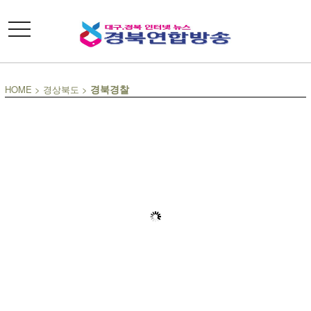
toggle
navigation
경북경찰
HOME
>
경상북도
>