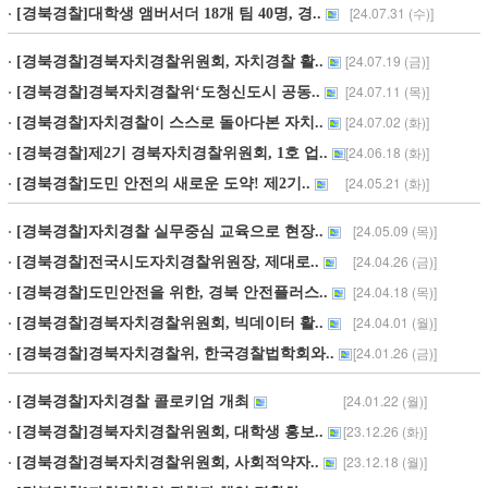
[24.07.31 (수)]
[경북경찰]대학생 앰버서더 18개 팀 40명, 경..
[24.07.19 (금)]
[경북경찰]경북자치경찰위원회, 자치경찰 활..
[24.07.11 (목)]
[경북경찰]경북자치경찰위‘도청신도시 공동..
[24.07.02 (화)]
[경북경찰]자치경찰이 스스로 돌아다본 자치..
[24.06.18 (화)]
[경북경찰]제2기 경북자치경찰위원회, 1호 업..
[24.05.21 (화)]
[경북경찰]도민 안전의 새로운 도약! 제2기..
[24.05.09 (목)]
[경북경찰]자치경찰 실무중심 교육으로 현장..
[24.04.26 (금)]
[경북경찰]전국시도자치경찰위원장, 제대로..
[24.04.18 (목)]
[경북경찰]도민안전을 위한, 경북 안전플러스..
[24.04.01 (월)]
[경북경찰]경북자치경찰위원회, 빅데이터 활..
[24.01.26 (금)]
[경북경찰]경북자치경찰위, 한국경찰법학회와..
[24.01.22 (월)]
[경북경찰]자치경찰 콜로키엄 개최
[23.12.26 (화)]
[경북경찰]경북자치경찰위원회, 대학생 홍보..
[23.12.18 (월)]
[경북경찰]경북자치경찰위원회, 사회적약자..