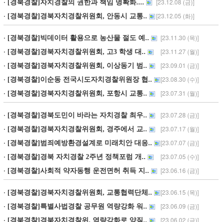
[23.12.08 (금)]
[경북경찰]자치경찰의 권한과 책임 명확화....
[23.12.05 (화)]
[경북경찰]경북자치경찰위원회, 안동시 교통..
[23.11.30 (목)]
[경북경찰]빅데이터 활용으로 농산물 절도 예..
[23.11.27 (월)]
[경북경찰]경북자치경찰위원회, 고3 학생 대..
[23.09.01 (금)]
[경북경찰]경북자치경찰위원회, 이상동기 범..
[23.08.30 (수)]
[경북경찰]이순동 전국시도자치경찰위원장 협..
[23.07.31 (월)]
[경북경찰]경북자치경찰위원회, 포항시 교통..
[23.07.28 (금)]
[경북경찰]경북도민이 바라는 자치경찰 최우..
[23.07.17 (월)]
[경북경찰]경북자치경찰위원회, 경주에서 교..
[23.07.07 (금)]
[경북경찰]범죄예방환경설계로 미래치안 대응..
[23.07.05 (수)]
[경북경찰]경북 자치경찰 2주년 정책포럼 개..
[23.06.16 (금)]
[경북경찰]사회적 약자동행 운전면허 취득 지..
[23.06.15 (목)]
[경북경찰]경북자치경찰위원회, 교통협력단체..
[23.06.09 (금)]
[경북경찰]특별사법경찰 공무원 역량강화 워..
[23.06.02 (금)]
[경북경찰]경북자치경찰위, 역량강화로 양질..