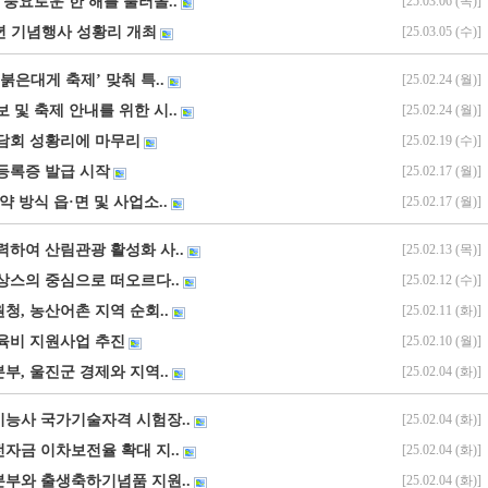
 풍요로운 한 해를 불러올..
[25.03.06 (목)]
6주년 기념행사 성황리 개최
[25.03.05 (수)]
붉은대게 축제’ 맞춰 특..
[25.02.24 (월)]
 및 축제 안내를 위한 시..
[25.02.24 (월)]
간담회 성황리에 마무리
[25.02.19 (수)]
등록증 발급 시작
[25.02.17 (월)]
약 방식 읍·면 및 사업소..
[25.02.17 (월)]
력하여 산림관광 활성화 사..
[25.02.13 (목)]
상스의 중심으로 떠오르다..
[25.02.12 (수)]
청, 농산어촌 지역 순회..
[25.02.11 (화)]
육비 지원사업 추진
[25.02.10 (월)]
부, 울진군 경제와 지역..
[25.02.04 (화)]
능사 국가기술자격 시험장..
[25.02.04 (화)]
자금 이차보전율 확대 지..
[25.02.04 (화)]
부와 출생축하기념품 지원..
[25.02.04 (화)]