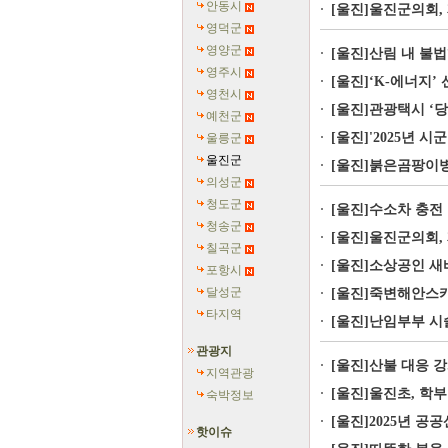
안동시
[울진]울진군의회, 
영덕군
영양군
[울진]산림 내 불
영주시
[울진]‘K-에너지’
영천시
[울진]관광택시 ‘당
예천군
[울진]'2025년 
울릉군
울진군
[울진]붉은곰팡이병
의성군
청도군
[울진]수소차 충전
청송군
[울진]울진군의회, 
칠곡군
[울진]소상공인 새
포항시
달성군
[울진]죽변해안스카
타지역
[울진]난임부부 시
관광지
[울진]산불 대응 
지역관광
[울진]울진초, 학부
숙박정보
[울진]2025년 공
핫이슈