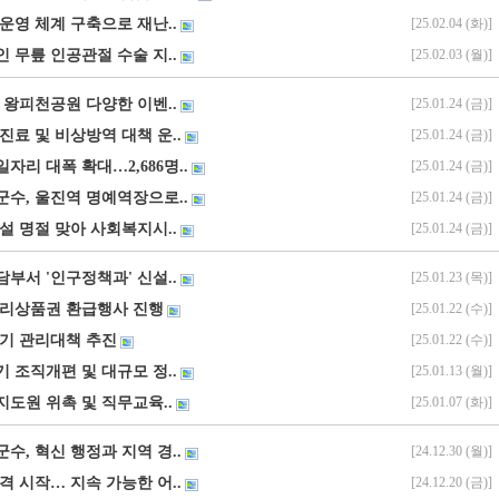
 운영 체계 구축으로 재난..
[25.02.04 (화)]
노인 무릎 인공관절 수술 지..
[25.02.03 (월)]
 왕피천공원 다양한 이벤..
[25.01.24 (금)]
진료 및 비상방역 대책 운..
[25.01.24 (금)]
일자리 대폭 확대…2,686명..
[25.01.24 (금)]
군수, 울진역 명예역장으로..
[25.01.24 (금)]
설 명절 맞아 사회복지시..
[25.01.24 (금)]
부서 '인구정책과' 신설..
[25.01.23 (목)]
누리상품권 환급행사 진행
[25.01.22 (수)]
레기 관리대책 추진
[25.01.22 (수)]
반기 조직개편 및 대규모 정..
[25.01.13 (월)]
연지도원 위촉 및 직무교육..
[25.01.07 (화)]
수, 혁신 행정과 지역 경..
[24.12.30 (월)]
격 시작… 지속 가능한 어..
[24.12.20 (금)]