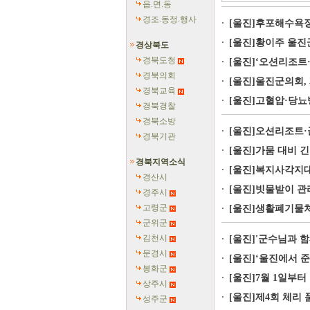
읍.면.동
경조.동정.행사
[울진]후포해수욕장
[울진]황이주 울진군
경상북도
경북도청
[울진]‘오션리조트·
경북의회
[울진]울진군의회, 
경북교육
[울진]고혈압·당뇨
경북경찰
경북소방
[울진]오션리조트·
경북기관
[울진]가뭄 대비 
경북지역소식
[울진]복지사각지대
경산시
[울진]빗물받이 관리
경주시
고령군
[울진]생활폐기물처
군위군
김천시
[울진]'군수님과 
문경시
[울진]‘울진에서 준
봉화군
[울진]7월 1일부터
상주시
[울진]제4회 체리 
성주군