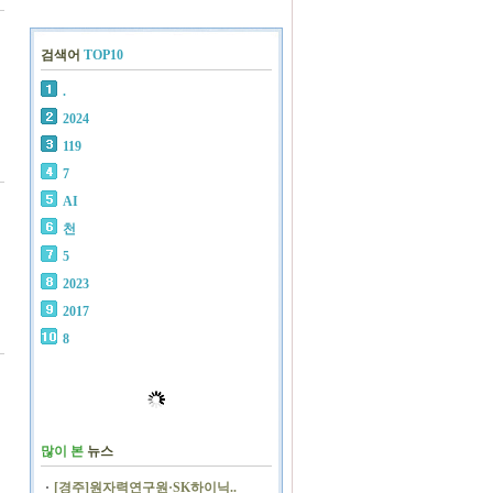
검색어
TOP10
.
2024
119
7
AI
천
5
2023
2017
8
많이 본
뉴스
[경주]원자력연구원·SK하이닉..