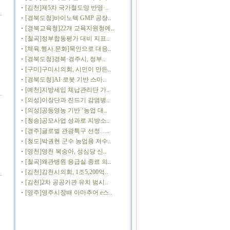
[김천]제5차 국가철도망 반영·..
[경북도청]바이노텍 GMP 공장..
[경북교육청]22개 교육지원청에..
[칠곡]정부합동평가 대비 지표..
[체육.행사.문화]묵인으로 대응..
[경북도청]경북·경주시, 정부..
[구미]구미시의회, 시민이 만든..
[경북도청]AI·로봇 기반 스마..
[예천]지방세입 체납관리단 가..
[의성]이장단과 진드기 감염병..
[의성]공동영농 기반 ‘농업 대..
[청송]공모사업 성과로 지방소..
[경주]글로벌 관광특구 선정…..
[청도]박권현 군수 농업용 저수..
[영천]영천 복숭아, 성심당 신..
[칠곡]왜관병원 응급실 종료 의..
[김천]김천시의회, 1조5,200억..
[김천]2차 공공기관 유치 범시..
[영주]영주시장배 아마추어 e스..