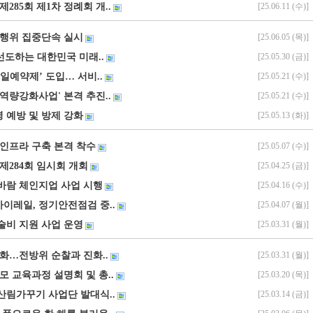
제285회 제1차 정례회 개..
[25.06.11 (수)]
법행위 집중단속 실시
[25.06.05 (목)]
 선도하는 대한민국 미래..
[25.05.30 (금)]
일예약제’ 도입… 서비..
[25.05.21 (수)]
시군역량강화사업' 본격 추진..
[25.05.21 (수)]
 예방 및 방제 강화
[25.05.13 (화)]
 인프라 구축 본격 착수
[25.05.07 (수)]
제284회 임시회 개회
[25.04.25 (금)]
바람 체인지업 사업 시행
[25.04.16 (수)]
이레일, 정기안전점검 중..
[25.04.07 (월)]
술비 지원 사업 운영
[25.03.31 (월)]
강화…전방위 순찰과 진화..
[25.03.31 (월)]
모 교육과정 설명회 및 총..
[25.03.20 (목)]
공산림가꾸기 사업단 발대식..
[25.03.14 (금)]