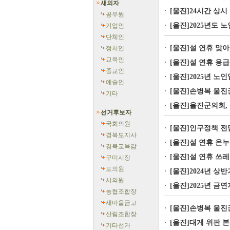
새의자
[울진]24시간 상시
공무원
[울진]2025년도 
기업인
단체인
[울진]설 연휴 맞아
정치인
교육인
[울진]설 연휴 응급
종교인
[울진]2025년 노인
예술인
[울진]손병복 울진
기타
[울진]울진군의회, 
선거후보자
국회의원
[울진]인구정책 전담
경북도지사
[울진]설 연휴 온
경북교육감
[울진]설 연휴 쓰
구미시장
도의원
[울진]2024년 상
시의원
[울진]2025년 금
농협조합장
새마을금고
[울진]손병복 울진군
산림조합장
[울진]대게 위판 본
기타선거