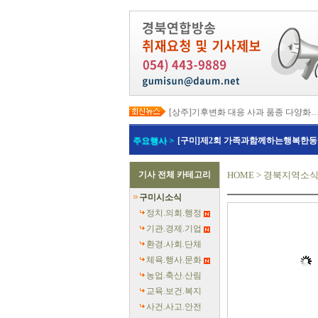
[상주]기후변화 대응 사과 품종 다양화
[봉화]‘K-베트남 밸리 특구’ 최종 지정…3
[김천]‘3무 축제’로 포도축제 확 바꾼다
주요행사 >
[구미]제2회 가족과함께하는행복한동
[김천]지방세입 체납관리단 본격 가동
[고령]가뭄 장기화 총력 대응…농업용수
[경주]경주역 KTX·KTX-이음 증편…
기사 전체 카테고리
HOME
>
경북지역소
[경북교육청]‘수리력+ 웹 콘텐츠’ 개발
[경북도청]‘말산업 특구’ 키운다…한국
구미시소식
[구미]예능 타고 뜬 구미 관광…‘갓 튀긴
[경북교육청]일본 방위백서 독도 영유권
정치.의회.행정
기관.경제.기업
환경.사회.단체
체육.행사.문화
농업.축산.산림
교육.보건.복지
사건.사고.안전