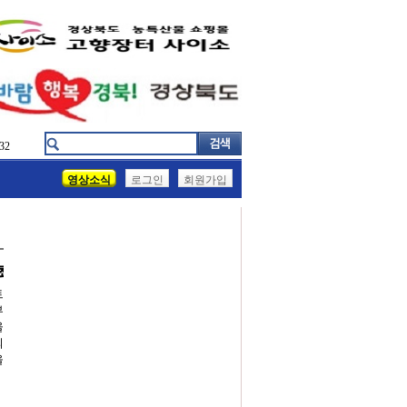
32
영상소식
로그인
회원가입
개최
트
부
울
의
을