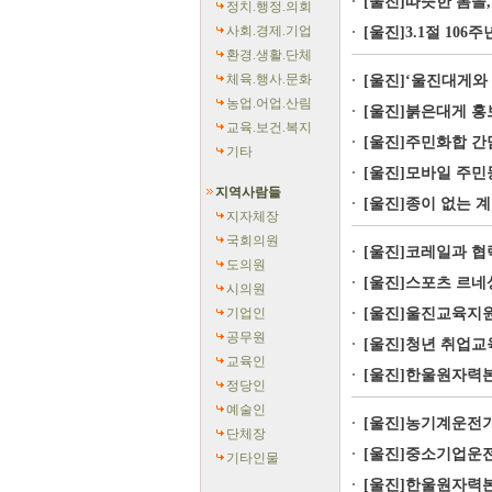
[울진]따뜻한 봄을,
정치.행정.의회
사회.경제.기업
[울진]3.1절 10
환경.생활.단체
체육.행사.문화
[울진]‘울진대게와 
농업.어업.산림
[울진]붉은대게 홍보
교육.보건.복지
[울진]주민화합 
기타
[울진]모바일 주민
지역사람들
[울진]종이 없는 계
지자체장
국회의원
[울진]코레일과 협
도의원
[울진]스포츠 르네
시의원
기업인
[울진]울진교육지원
공무원
[울진]청년 취업교
교육인
[울진]한울원자력본
정당인
예술인
[울진]농기계운전기
단체장
[울진]중소기업운전
기타인물
[울진]한울원자력본