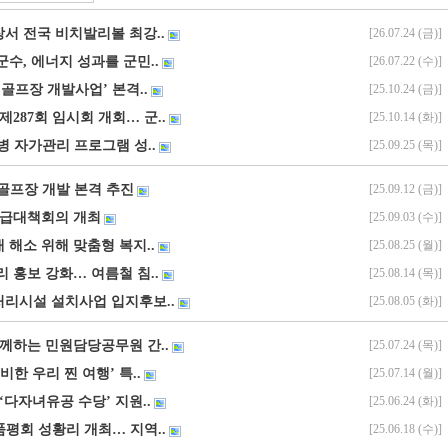
서 전국 비치발리볼 최강..
[26.07.24 (금)]
수, 에너지 성과를 군민..
[26.07.22 (수)]
골프장 개발사업’ 본격..
[25.10.24 (금)]
제287회 임시회 개회… 군..
[25.10.14 (화)]
병 자가관리 프로그램 성..
[25.09.25 (목)]
골프장 개발 본격 추진
[25.09.12 (금)]
긴급대책회의 개최
[25.09.03 (수)]
 해소 위해 맞춤형 복지..
[25.08.25 (월)]
 홍보 강화… 여름철 침..
[25.08.14 (목)]
리시설 설치사업 입지후보..
[25.08.05 (화)]
함께하는 민원담당공무원 간..
[25.07.24 (목)]
비한 우리 찐 여행’ 특..
[25.07.14 (월)]
 ‘다자녀유공 수당’ 지원..
[25.06.24 (화)]
품평회 성황리 개최… 지역..
[25.06.18 (수)]