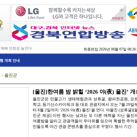
…재배 안정성 높인다
최종편집
2026년 08월 07일 08:26:
,476억 투입
행 개최 안내
…맞춤형 징수 나선다
 확보 긴급 지원
수도권 접근성 높인다
식
>
울진군
…맞춤형 수학 학습 지원
마사회 영천 유치 공동전선
 라면’ 판매량 6배 껑충
 주장 강력 규탄
[울진]한여름 밤 밝힐 ‘2026 야(夜) 울진’ 
울진군은 민물고기 생태체험관과 성류굴, 왕피천공원, 요
학교, 등기산스카이워크 등 대표 관광지에서 오는 7월 29일
터 8월 2일까지 ‘2026 야(夜) 울진’을 연다. 야울진 (성류굴)[
진군 제공] 이번 행사는 낮과는 또 다른 매력을 지닌 울진
여름밤을 알리고 관광객들이 무더위를 잊으며 특별한 추억
만들도록 야간 관광 콘텐츠를 중심으로 꾸몄다. 행사 기간..