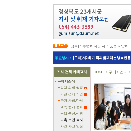
[상주]기후변화 대응 사과 품종 다양화
[봉화]‘K-베트남 밸리 특구’ 최종 지정…3
[김천]‘3무 축제’로 포도축제 확 바꾼다
주요행사 >
[구미]제2회 가족과함께하는행복한동
[김천]지방세입 체납관리단 본격 가동
[고령]가뭄 장기화 총력 대응…농업용수
[경주]경주역 KTX·KTX-이음 증편…
기사 전체 카테고리
HOME
>
구미시소식
[경북교육청]‘수리력+ 웹 콘텐츠’ 개발
[경북도청]‘말산업 특구’ 키운다…한국
구미시소식
[구미]예능 타고 뜬 구미 관광…‘갓 튀긴
[경북교육청]일본 방위백서 독도 영유권
정치.의회.행정
기관.경제.기업
환경.사회.단체
체육.행사.문화
농업.축산.산림
교육.보건.복지
사건.사고.안전