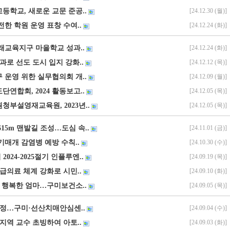
등학교, 새로운 교문 준공..
[24.12.30 (월)]
한 학원 운영 표창 수여..
[24.12.24 (화)]
미래교육지구 마을학교 성과..
[24.12.24 (화)]
과로 선도 도시 입지 강화..
[24.12.12 (목)]
 운영 위한 실무협의회 개..
[24.12.09 (월)]
연합회, 2024 활동보고..
[24.12.05 (목)]
청부설영재교육원, 2023년..
[24.12.05 (목)]
15m 맨발길 조성…도심 속..
[24.11.01 (금)]
기매개 감염병 예방 수칙..
[24.10.30 (수)]
 2024-2025절기 인플루엔..
[24.09.19 (목)]
급의료 체계 강화로 시민..
[24.09.10 (화)]
, 행복한 엄마…구미보건소..
[24.09.05 (목)]
인정…구미·선산치매안심센..
[24.09.04 (수)]
지역 교수 초빙하여 아토..
[24.09.03 (화)]