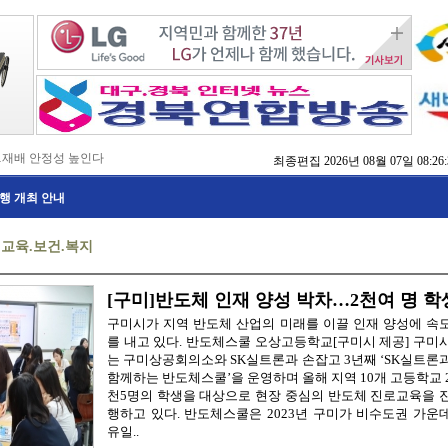
…재배 안정성 높인다
최종편집
2026년 08월 07일 08:26:
,476억 투입
행 개최 안내
…맞춤형 징수 나선다
 확보 긴급 지원
수도권 접근성 높인다
>
교육.보건.복지
…맞춤형 수학 학습 지원
마사회 영천 유치 공동전선
 라면’ 판매량 6배 껑충
 주장 강력 규탄
[구미]반도체 인재 양성 박차…2천여 명 학
구미시가 지역 반도체 산업의 미래를 이끌 인재 양성에 속
를 내고 있다. 반도체스쿨 오상고등학교[구미시 제공] 구미
는 구미상공회의소와 SK실트론과 손잡고 3년째 ‘SK실트론
함께하는 반도체스쿨’을 운영하며 올해 지역 10개 고등학교 
천5명의 학생을 대상으로 현장 중심의 반도체 진로교육을 
행하고 있다. 반도체스쿨은 2023년 구미가 비수도권 가운
유일..