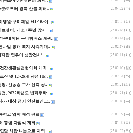
장학기금조성추진위원회 회의..
[25.04.03 (목)]
㈜로부터 경북 산불 피해..
[25.04.02 (수)]
병원·구미제일 MJF 라이..
[25.03.25 (화)]
료센터, 개소 1주년 맞아..
[25.03.18 (화)]
학전문대학원 구미캠퍼스 개원..
[25.03.14 (금)]
편사업 통해 복지 사각지대..
[25.02.17 (월)]
더자람 영유아 성장검사’..
[25.02.11 (화)]
 건강생활실천협의회 개최..
[25.02.10 (월)]
신 및 12~26세 남성 HP..
[25.02.04 (화)]
, 산동중 교사 신축 공..
[25.01.21 (화)]
, 2025학년도 방과후학..
[25.01.21 (화)]
사자 대상 정기 안전보건교..
[25.01.16 (목)]
 중학교 입학 배정 완료
[25.01.09 (목)]
부패 청렴 다짐식 개최
[25.01.09 (목)]
연말 사랑 나눔으로 지역..
[25.01.02 (목)]