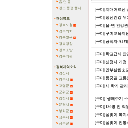
읍.면.동
경조.동정.행사
[구미]치매어르신 
[구미]정신건강 위
경상북도
경북도청
[구미]읍·면 건강
경북의회
[구미]구미교육지원청
경북교육
[구미]공직자 AI 
경북경찰
경북소방
[구미]학교급식 안
경북기관
[구미]신청사 개청
경북지역소식
[구미]안부살핌소포
경산시
[구미]등굣길 교통
경주시
고령군
[구미]새 학기 관
군위군
김천시
[구미]‘생애주기 
문경시
[구미]130명 전 
봉화군
[구미]설맞이 복지
상주시
[구미]설맞이 전통
성주군