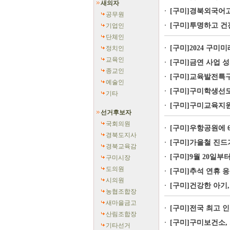
새의자
[구미]경북외국어고
공무원
[구미]투명하고 건전
기업인
단체인
[구미]2024 구미
정치인
교육인
[구미]금연 사업 성
종교인
[구미]교육발전특구
예술인
[구미]구미학생선도단
기타
[구미]구미교육지원
선거후보자
국회의원
[구미]우항공원에 6
경북도지사
[구미]가을철 진드
경북교육감
[구미]9월 20일부터
구미시장
도의원
[구미]추석 연휴 응
시의원
[구미]건강한 아기
농협조합장
새마을금고
[구미]전국 최고 
산림조합장
[구미]구미보건소, 
기타선거