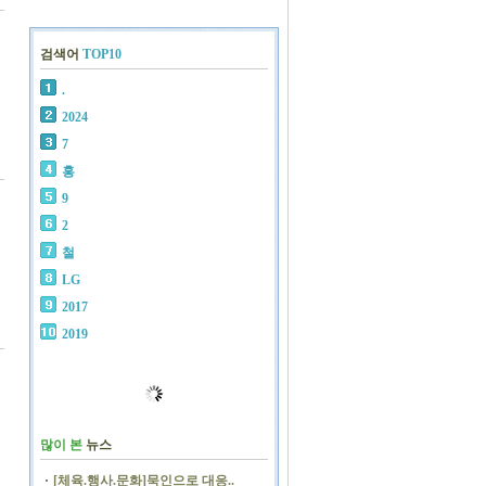
검색어
TOP10
.
2024
7
홍
9
2
철
LG
2017
2019
많이 본
뉴스
[체육.행사.문화]묵인으로 대응..