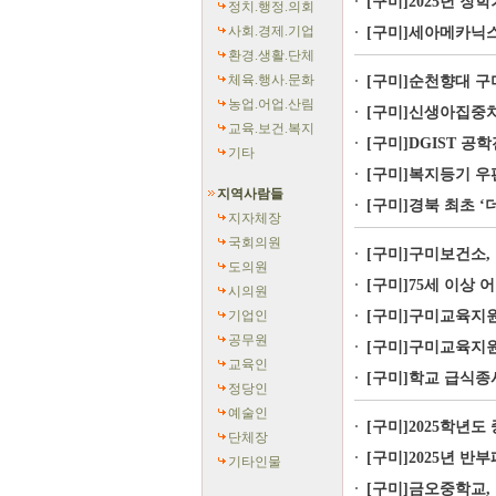
[구미]2025년 
정치.행정.의회
사회.경제.기업
[구미]세아메카닉스
환경.생활.단체
체육.행사.문화
[구미]순천향대 구미
농업.어업.산림
[구미]신생아집중치
교육.보건.복지
[구미]DGIST 공
기타
[구미]복지등기 우
지역사람들
[구미]경북 최초 ‘
지자체장
국회의원
[구미]구미보건소,
도의원
[구미]75세 이상 어르
시의원
기업인
[구미]구미교육지원청
공무원
[구미]구미교육지원청
교육인
[구미]학교 급식종
정당인
예술인
[구미]2025학년도
단체장
[구미]2025년 반
기타인물
[구미]금오중학교, 