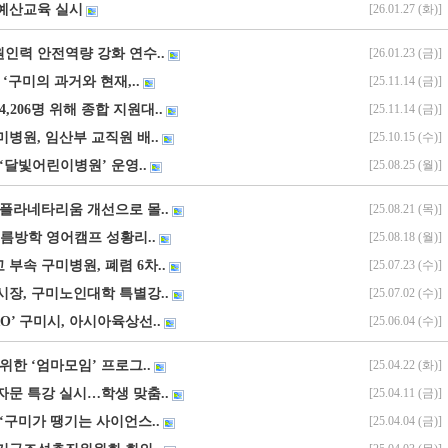
 예산교육 실시
[26.01.27 (화)]
인력 안전역량 강화 연수..
[26.01.23 (금)]
 ‘구미의 과거와 현재,..
[25.11.14 (금)]
,206명 위해 종합 지원대..
[25.11.14 (금)]
병원, 임산부 교직원 배..
[25.10.15 (수)]
 ‘달빛어린이병원’ 운영..
[25.08.25 (월)]
 플라네타리움 개선으로 몰..
[25.08.21 (목)]
여름방학 영어캠프 성황리..
[25.08.18 (월)]
부속 구미병원, 폐렴 6차..
[25.07.23 (수)]
시장, 구미노인대학 특별강..
[25.07.02 (수)]
RO’ 구미시, 아시아육상선..
[25.06.04 (수)]
위한 ‘엄마모임’ 프로그..
[25.04.22 (화)]
자문 특강 실시…학생 맞춤..
[25.04.11 (금)]
 ‘구미가 땡기는 사이언스..
[25.04.04 (금)]