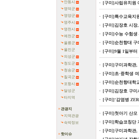
안동시
[구미]사립유치원
영덕군
영양군
[구미]특수교육지원
영주시
[구미]김장호 시장,
영천시
[구미]수능 수험생 4
예천군
[구미]순천향대 구미
울릉군
울진군
[구미]9월 1일부터
의성군
청도군
[구미]구미과학관,
청송군
[구미]초·중학생 
칠곡군
[구미]순천향대학교 
포항시
달성군
[구미]김장호 구미
타지역
[구미]‘감염병 ZE
관광지
[구미]첫아기 산모 
지역관광
[구미]학습코칭단 
숙박정보
[구미]구미과학관,
핫이슈