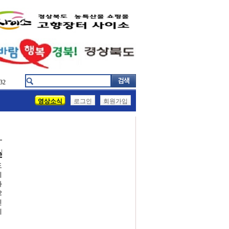
32
영상소식
로그인
회원가입
생 반도체 교육 나선다
도
시
과
2
진
데