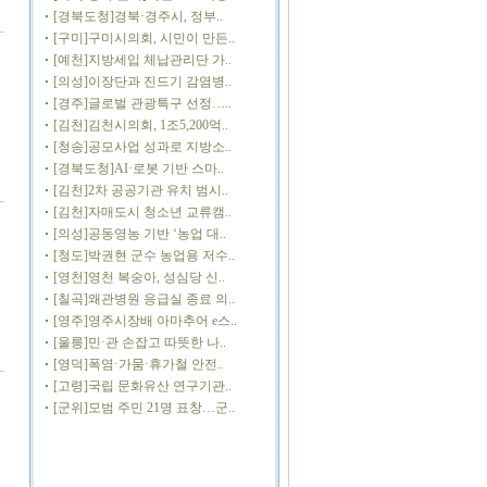
[경북도청]경북·경주시, 정부..
[구미]구미시의회, 시민이 만든..
[예천]지방세입 체납관리단 가..
[의성]이장단과 진드기 감염병..
[경주]글로벌 관광특구 선정…..
[김천]김천시의회, 1조5,200억..
[청송]공모사업 성과로 지방소..
[경북도청]AI·로봇 기반 스마..
[김천]2차 공공기관 유치 범시..
[김천]자매도시 청소년 교류캠..
[의성]공동영농 기반 ‘농업 대..
[청도]박권현 군수 농업용 저수..
[영천]영천 복숭아, 성심당 신..
[칠곡]왜관병원 응급실 종료 의..
[영주]영주시장배 아마추어 e스..
[울릉]민·관 손잡고 따뜻한 나..
[영덕]폭염·가뭄·휴가철 안전..
[고령]국립 문화유산 연구기관..
[군위]모범 주민 21명 표창…군..