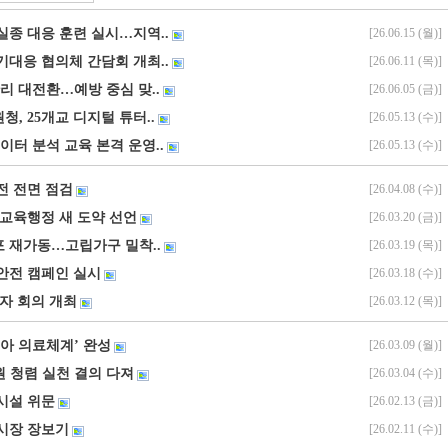
실종 대응 훈련 실시…지역..
[26.06.15 (월)]
기대응 협의체 간담회 개최..
[26.06.11 (목)]
관리 대전환…예방 중심 맞..
[26.06.05 (금)]
, 25개교 디지털 튜터..
[26.05.13 (수)]
데이터 분석 교육 본격 운영..
[26.05.13 (수)]
전 전면 점검
[26.04.08 (수)]
 교육행정 새 도약 선언
[26.03.20 (금)]
 재가동…고립가구 밀착..
[26.03.19 (목)]
안전 캠페인 실시
[26.03.18 (수)]
리자 회의 개최
[26.03.12 (목)]
소아 의료체계’ 완성
[26.03.09 (월)]
직원 청렴 실천 결의 다져
[26.03.04 (수)]
시설 위문
[26.02.13 (금)]
시장 장보기
[26.02.11 (수)]