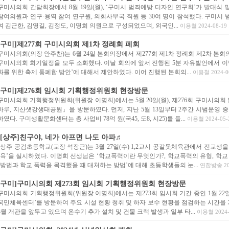
구미시의회 간담회장에서 8월 19일(월), ‘구미시 범죄예방 디자인 연구회’가 발대식
참여의원과 연구·용역 참여 연구원, 의회사무국 직원 등 30여 명이 참석했다. 구미시
여 김근한, 김영길, 김정도, 이명희 의원으로 구성되었으며, 외국인...
이용철 2024-08-19 
[구미]제277회 구미시의회 제1차 정례회 폐회
구미시의회(의장 안주찬)는 6월 24일 본회의장에서 제277회 제1차 정례회 제2차 본
구미시의회 회기일정을 모두 소화했다. 이날 회의에 앞서 진행된 5분 자유발언에서 이
화를 위한 축제 통폐합 방안’에 대해서 제안하였다. 이어 진행된 본회의...
이용철 2024-06
[구미]제276회 임시회 기획행정위원회 현장방문
구미시의회 기획행정위원회(위원장 이명희)에서는 5월 20일(월), 제276회 구미시의
마루, 지산샛강생태공원」을 방문하였다. 먼저, 지난 5월 13일부터 2주간 시범운영 
하였다. 구미생활문화센터는 총 사업비 78억 원(국45, 도8, 시25)를 들...
이용철 2024-05-2
[상주]친구야, 네가 아프면 나도 아파♬
상주 공검초등학교(교장 석장근)는 3월 27일(수) 1,2교시 공갈못체육관에서 전교생
육’을 실시하였다. 이명희 선생님은 ‘학교폭력이란 무엇인가?, 학교폭력의 유형, 학교
방법과 학교 폭력을 목격했을 때 대처하는 방법’에 대해 초등학생들의 눈...
연합방송 2024
[구미]구미시의회 제273회 임시회 기획행정위원회 현장방문
구미시의회 기획행정위원회(위원장 이명희)에서는 제273회 임시회 기간 중인 1월 22
국민체육센터’를 방문하여 주요 시설 현황 청취 및 하자 보수 현황을 점검하는 시간을
3월 개관을 앞두고 있으며 온수기 추가 설치 및 건물 크랙 발생과 일부 타...
이용철 2024-0