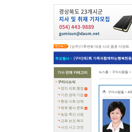
[상주]기후변화 대응 사과 품종 다양화
[봉화]‘K-베트남 밸리 특구’ 최종 지정…3
[김천]‘3무 축제’로 포도축제 확 바꾼다
주요행사 >
[구미]제2회 가족과함께하는행복한동
[김천]지방세입 체납관리단 본격 가동
[고령]가뭄 장기화 총력 대응…농업용수
[경주]경주역 KTX·KTX-이음 증편…
뉴스홈
>
구미사람들
>
기사 전체 카테고리
[경북교육청]‘수리력+ 웹 콘텐츠’ 개발
[경북도청]‘말산업 특구’ 키운다…한국
구미시소식
[구미]예능 타고 뜬 구미 관광…‘갓 튀긴
[경북교육청]일본 방위백서 독도 영유권
정치.의회.행정
구미사람들
> 시
기관.경제.기업
환경.사회.단체
체육.행사.문화
농업.축산.산림
교육.보건.복지
사건.사고.안전