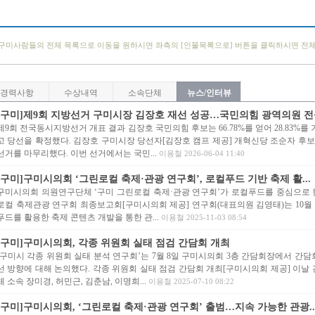
구미사람들의 전체 목록으로 이동을 원하시면 좌측의 [인물목록으로] 버튼을 클릭하시면 전
경력사항
수상내역
소속단체
뉴스/인터뷰
[구미]제9회 지방선거 구미시장 김장호 재선 성공…국민의힘 광역의원 전석
제9회 전국동시지방선거 개표 결과 김장호 국민의힘 후보는 66.78%를 얻어 28.83%
고 당선을 확정했다. 김장호 구미시장 당선자[김장호 캠프 제공] 개혁신당 조순자 후보는 
선거를 마무리했다. 이번 선거에서는 국민...
이용철 2026-06-04 11:40
[구미]구미시의회 ‘그린로컬 축제·관광 연구회’, 로컬푸드 기반 축제 활...
구미시의회 의원연구단체 ‘구미 그린로컬 축제·관광 연구회’가 로컬푸드를 중심으로 한
로컬 축제관광 연구회 최종보고회[구미시의회 제공] 연구회(대표의원 김영태)는 10월 
푸드를 활용한 축제 콘텐츠 개발을 통한 관...
이용철 2025-11-03 08:54
[구미]구미시의회, 각종 위원회 실태 점검 간담회 개최
‘구미시 각종 위원회 실태 분석 연구회’는 7월 8일 구미시의회 3층 간담회장에서 간담
선 방향에 대해 논의했다. 각종 위원회 실태 점검 간담회 개최[구미시의회 제공] 이
체 소속 장미경, 허민근, 김춘남, 이명희...
이용철 2025-07-10 08:22
[구미]구미시의회, ‘그린로컬 축제·관광 연구회’ 출범…지속 가능한 관광..