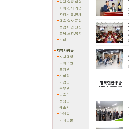
정치.행정.의회
사회.경제.기업
환경.생활.단체
체육.행사.문화
농업.어업.산림
교육.보건.복지
기타
지역사람들
지자체장
국회의원
도의원
시의원
기업인
공무원
교육인
정당인
예술인
단체장
기타인물