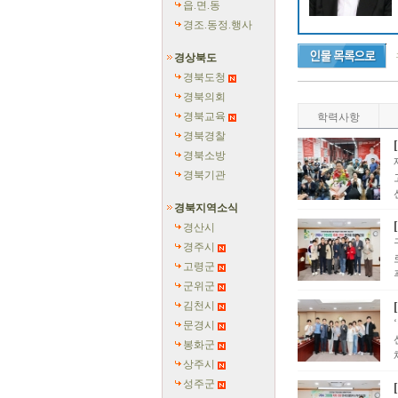
읍.면.동
경조.동정.행사
경상북도
경북도청
경북의회
경북교육
학력사항
경북경찰
경북소방
경북기관
경북지역소식
경산시
경주시
고령군
군위군
김천시
문경시
봉화군
상주시
성주군