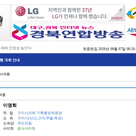
…재배 안정성 높인다
최종편집
2026년 08월 07일 08:26:
,476억 투입
행 개최 안내
…맞춤형 징수 나선다
 확보 긴급 지원
수도권 접근성 높인다
 시의원
…맞춤형 수학 학습 지원
마사회 영천 유치 공동전선
 라면’ 판매량 6배 껑충
 주장 강력 규탄
의원
이명희
직 업
구미시의회 기획행정위원장
소 속
구미시(선산,고아,무을,옥성)
소속당
국민의힘
사이트
공식사이트