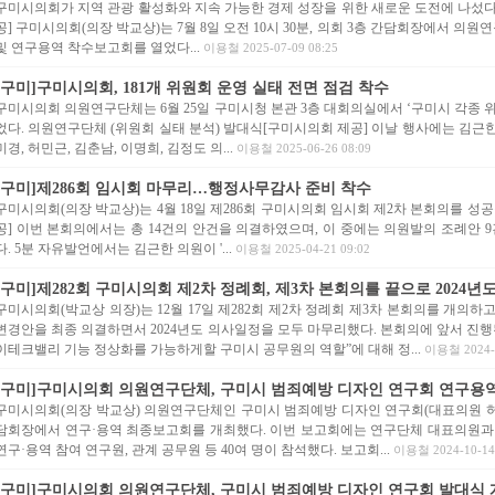
구미시의회가 지역 관광 활성화와 지속 가능한 경제 성장을 위한 새로운 도전에 나섰다.
공] 구미시의회(의장 박교상)는 7월 8일 오전 10시 30분, 의회 3층 간담회장에서 의
및 연구용역 착수보고회를 열었다...
이용철 2025-07-09 08:25
[구미]구미시의회, 181개 위원회 운영 실태 전면 점검 착수
구미시의회 의원연구단체는 6월 25일 구미시청 본관 3층 대회의실에서 ‘구미시 각종 
었다. 의원연구단체 (위원회 실태 분석) 발대식[구미시의회 제공] 이날 행사에는 김근
미경, 허민근, 김춘남, 이명희, 김정도 의...
이용철 2025-06-26 08:09
[구미]제286회 임시회 마무리…행정사무감사 준비 착수
구미시의회(의장 박교상)는 4월 18일 제286회 구미시의회 임시회 제2차 본회의를 성
공] 이번 본회의에서는 총 14건의 안건을 의결하였으며, 이 중에는 의원발의 조례안 9
다. 5분 자유발언에서는 김근한 의원이 '...
이용철 2025-04-21 09:02
[구미]제282회 구미시의회 제2차 정례회, 제3차 본회의를 끝으로 2024년도.
구미시의회(박교상 의장)는 12월 17일 제282회 제2차 정례회 제3차 본회의를 개의하
변경안을 최종 의결하면서 2024년도 의사일정을 모두 마무리했다. 본회의에 앞서 진행
이테크밸리 기능 정상화를 가능하게할 구미시 공무원의 역할”에 대해 정...
이용철 2024-1
[구미]구미시의회 의원연구단체, 구미시 범죄예방 디자인 연구회 연구용역 .
구미시의회(의장 박교상) 의원연구단체인 구미시 범죄예방 디자인 연구회(대표의원 허민근)
담회장에서 연구·용역 최종보고회를 개최했다. 이번 보고회에는 연구단체 대표의원과 참
연구·용역 참여 연구원, 관계 공무원 등 40여 명이 참석했다. 보고회...
이용철 2024-10-14 
[구미]구미시의회 의원연구단체, 구미시 범죄예방 디자인 연구회 발대식 개.