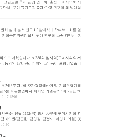
 ‘그린로컬 축제·관광 연구회’ 출범[구미시의회 제
원연구단체 ‘구미 그린로컬 축제·관광 연구회’의 발대식
위원회 실태 분석 연구회’ 발대식과 착수보고회를 열
한 의회운영위원장을 비롯해 연구회 소속 김민성, 장
공적으로 마쳤습니다. 제286회 임시회[구미시의회 제
건, 동의안 1건, 관리계획안 1건 등이 포함되었습니
..
고 2024년도 제2회 추가경정예산안 및 기금운영계획
된 5분 자유발언에서 이지연 의원은 “구미 5공단 하
2-17 15:08
..
는 10월 11일(금) 16시 30분에 구미시의회 간
여의원(김근한, 김영길, 김정도, 이명희 의원) 및
13:40
..