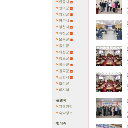
안동시
영덕군
영양군
영주시
영천시
예천군
울릉군
울진군
의성군
청도군
청송군
칠곡군
포항시
달성군
타지역
관광지
지역관광
숙박정보
핫이슈