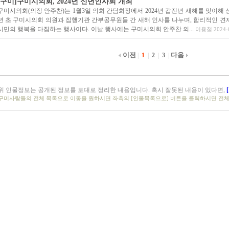
[구미]구미시의회, 2024년 신년인사회 개최
구미시의회(의장 안주찬)는 1월3일 의회 간담회장에서 2024년 갑진년 새해를 맞이해
년 초 구미시의회 의원과 집행기관 간부공무원들 간 새해 인사를 나누며, 합리적인 견
시민의 행복을 다짐하는 행사이다. 이날 행사에는 구미시의회 안주찬 의...
이용철 2024-0
이전
다음
|
1
|
2
|
3
|
위 인물정보는 공개된 정보를 토대로 정리한 내용입니다. 혹시 잘못된 내용이 있다면,
구미사람들의 전체 목록으로 이동을 원하시면 좌측의 [인물목록으로] 버튼을 클릭하시면 전