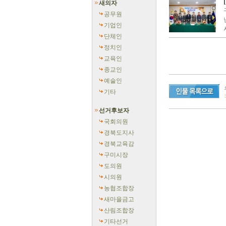
새의자
공무원
기업인
단체인
정치인
교육인
종교인
예술인
기타
선거후보자
국회의원
경북도지사
경북교육감
구미시장
도의원
시의원
농협조합장
새마을금고
산림조합장
기타선거