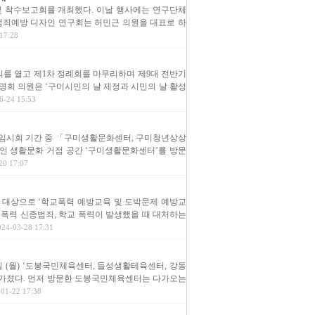
 및 착수보고회를 개최했다. 이날 행사에는 연구단체
 범죄예방 디자인 연구회는 허민근 의원을 대표로 하
17:28
회의를 열고 제1차 정례회를 마무리하며 제9대 전반기
명희 의원은 ‘구미시민의 날 제정과 시민의 날 활성
-24 15:53
회 임시회 기간 중 「구미생활문화센터, 구미청년상상
중인 생활문화 거점 공간 ‘구미생활문화센터’를 방문
0 17:07
을 대상으로 ‘학교폭력 예방교육 및 도박문제 예방교
 폭력 신종범죄, 학교 폭력이 발생했을 때 대처하는
-03-28 17:31
일 (월) ‘도봉국민체육센터, 들성생활테육센터, 강동
 가졌다. 먼저 방문한 도봉국민체육센터는 다가오는
1-22 17:38