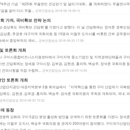
 제74주년 기념「제25회 무을면민 건강걷기 및 달리기대회」를 개최하였다. 무을면사무
을 걸어 다시 무을...
경북연합방송 2019-08-16 09:10
 가져, 국비확보 전략 논의
당-경상북도 국비확보 간담회’를 가졌다고 밝혔다. 이 날 간담회에는 장석춘 경북도당
상훈, 추경호 대구지역 국회의원 등 13명과 이철우 도지사를 비롯한 간부 공무원이
에서 중앙부처의 국비...
경북연합방송 2019-06-20 17:58
및 토론회 개최
후 1시 구미시종합비즈니스지원센터에서 구미지역 중소기업인 및 지역경제단체들과 구미
이번 간담회에는 장세용 구미시장, 김부겸, 김현권, 홍의락, 백승주, 장석춘 국회의원 등
 건의사항을 직접 수렴하...
경북연합방송 2019-06-05 14:50
방안 토론회 개최
 한국산업단지공단 대경지역본부 2층 회의실에서 『지역혁신을 통한 구미 산업위기 극복방
경상북도, 김현권․김부겸․홍의락․백승주․장석춘 국회의원의 주최로 개최되며, 국내․외
경북연합방송 2019-06-03 15:32
기에 동참
경쟁력 강화와 구미 5공단 분양 활성화 방안을 모색하기 위한 토론회를 가졌다. 장석춘
는 이철우 도지사, 백승주 국회의원 등 관계자 200여명이 참석했다. 구미국가산업단
출입국’의 꿈을 실...