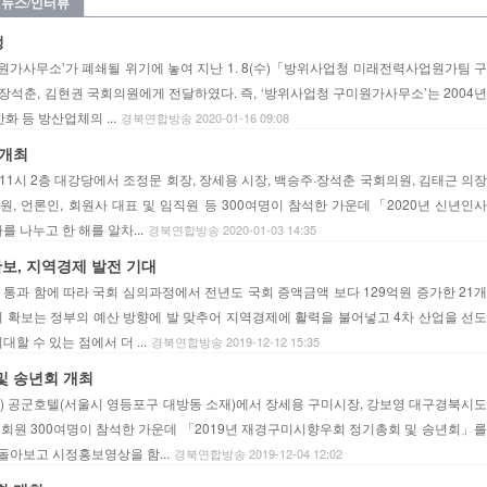
뉴스/인터뷰
정
원가사무소’가 폐쇄될 위기에 놓여 지난 1. 8(수)「방위사업청 미래전력사업원가팀 구
석춘, 김현권 국회의원에게 전달하였다. 즉, ‘방위사업청 구미원가사무소’는 2004년
화 등 방산업체의 ...
경북연합방송 2020-01-16 09:08
 개최
 11시 2층 대강당에서 조정문 회장, 장세용 시장, 백승주·장석춘 국회의원, 김태근 의장
원, 언론인, 회원사 대표 및 임직원 등 300여명이 참석한 가운데「2020년 신년인사
 나누고 한 해를 알차...
경북연합방송 2020-01-03 14:35
 확보, 지역경제 발전 기대
를 통과 함에 따라 국회 심의과정에서 전년도 국회 증액금액 보다 129억원 증가한 21개
비 확보는 정부의 예산 방향에 발 맞추어 지역경제에 활력을 불어넣고 4차 산업을 선도
 수 있는 점에서 더 ...
경북연합방송 2019-12-12 15:35
및 송년회 개최
화) 공군호텔(서울시 영등포구 대방동 소재)에서 장세용 구미시장, 강보영 대구경북시도
회원 300여명이 참석한 가운데 「2019년 재경구미시향우회 정기총회 및 송년회」를
돌아보고 시정홍보영상을 함...
경북연합방송 2019-12-04 12:02