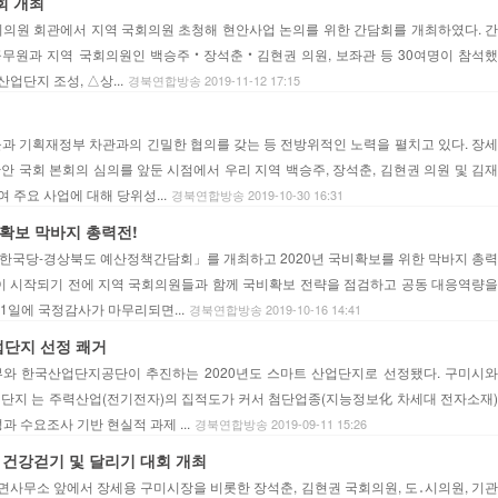
회 개최
국회의원 회관에서 지역 국회의원 초청해 현안사업 논의를 위한 간담회를 개최하였다. 간
무원과 지역 국회의원인 백승주‧장석춘‧김현권 의원, 보좌관 등 30여명이 참석했
업단지 조성, △상...
경북연합방송 2019-11-12 17:15
들과 기획재정부 차관과의 긴밀한 협의를 갖는 등 전방위적인 노력을 펼치고 있다. 장세
 예산안 국회 본회의 심의를 앞둔 시점에서 우리 지역 백승주, 장석춘, 김현권 의원 및 김재
주요 사업에 대해 당위성...
경북연합방송 2019-10-30 16:31
비확보 막바지 총력전!
자유한국당-경상북도 예산정책간담회」를 개최하고 2020년 국비확보를 위한 막바지 총력
이 시작되기 전에 지역 국회의원들과 함께 국비확보 전략을 점검하고 공동 대응역량을
1일에 국정감사가 마무리되면...
경북연합방송 2019-10-16 14:41
업단지 선정 쾌거
 한국산업단지공단이 추진하는 2020년도 스마트 산업단지로 선정됐다. 구미시와
단지 는 주력산업(전기전자)의 집적도가 커서 첨단업종(지능정보化 차세대 전자소재)
 수요조사 기반 현실적 과제 ...
경북연합방송 2019-09-11 15:26
민 건강걷기 및 달리기 대회 개최
무을면사무소 앞에서 장세용 구미시장을 비롯한 장석춘, 김현권 국회의원, 도․시의원, 기관