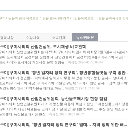
구미사람들의 전체 목록으로 이동을 원하시면 좌측의 [인물목록으로] 버튼을 클릭하시면 전
경력사항
수상내역
소속단체
뉴스/인터뷰
[구미]구미시의회 산업건설위, 도시재생 비교견학
구미시의회 산업건설위원회는 제293회 구미시의회 임시회 폐회중 2월 3일부터 4일까지 1
문해 도시재생 비교견학을 진행했다. 산업건설위 비교견학(청주)[구미시의회 제공]
재생 사례와 도시재생 거점시설 운영 현황을...
이용철 2026-02-06 04:04
[구미]구미시의회 ‘청년 일자리 정책 연구회’, 청년통합플랫폼 구축 방안..
구미시의회가 청년들이 지역에서 일하고 머무를 수 있는 지속가능한 일자리 생태계 조성
보고회[구미시의회 제공] 구미시의회 의원연구단체 ‘구미시 청년 일자리 정책 연구회’(
층 간담회장에서 ‘지역자원을 매개로 하는...
이용철 2025-11-03 08:59
[구미]구미시의회 산업건설위원회, 농산물도매시장 현장 점검
구미시의회 산업건설위원회가 지역 농산물 유통의 핵심 거점인 구미농산물도매시장을 
[구미시의회 제공] 위원들은 도매시장 시설 운영 실태를 청취하고, 추진 중인 채소동
논의했다. 농산물도매시장 현장...
이용철 2025-10-24 09:07
[구미]구미시의회, ‘청년 일자리 정책 연구회’ 발대… 지역 정착 위한 해...