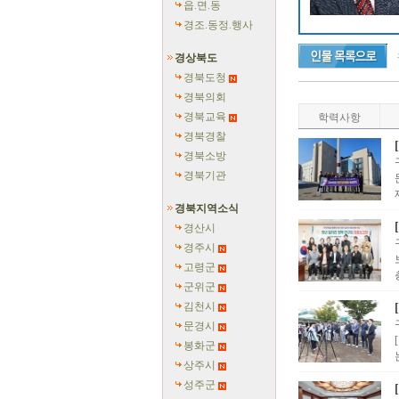
읍.면.동
경조.동정.행사
경상북도
경북도청
경북의회
경북교육
학력사항
경북경찰
경북소방
경북기관
경북지역소식
경산시
경주시
고령군
군위군
김천시
문경시
봉화군
상주시
성주군