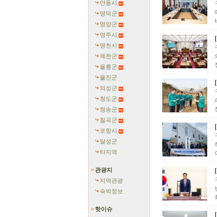
안동시
영덕군
영양군
영주시
영천시
예천군
울릉군
울진군
의성군
청도군
청송군
칠곡군
포항시
달성군
타지역
관광지
지역관광
숙박정보
핫이슈