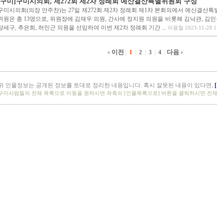
[구미]구미시의회, 제272회 제2차 정례회 예산결산특별위원회 구성
구미시의회(의장 안주찬)는 27일 제272회 제2차 정례회 제1차 본회의에서 예산결산
위원은 총 13명으로, 위원장에 김재우 의원, 간사에 정지원 의원을 비롯해 김낙관, 김민성,
장세구, 추은희, 허민근 의원을 선임하여 이번 제2차 정례회 기간 ...
이용철 2023-11-28 1
이전
다음
|
1
|
2
|
3
|
4
|
위 인물정보는 공개된 정보를 토대로 정리한 내용입니다. 혹시 잘못된 내용이 있다면,
구미사람들의 전체 목록으로 이동을 원하시면 좌측의 [인물목록으로] 버튼을 클릭하시면 전