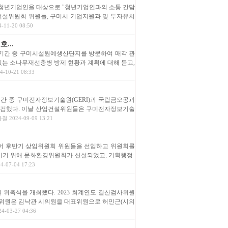
 청년기업인을 대상으로 "청년기업인과의 소통 간담
건설위원회 위원들, 구미시 기업지원과 및 투자유치
11-20 08:50
...
회 기간 중 구미시설원예생산단지를 방문하여 매각 관
있는 소나무재선충병 방제 현황과 계획에 대해 듣고,
-10-21 08:33
기간 중 구미전자정보기술원(GERI)과 국립금오공과
점검했다. 이날 산업건설위원들은 구미전자정보기술
철 2024-09-09 13:21
 열어 후반기 상임위원회 위원들을 선임하고 위원회를
기 위해 문화환경위원회가 신설되었고, 기획행정·
-07-04 17:23
원 위촉식을 개최했다. 2023 회계연도 결산검사위원
사위원은 김낙관 시의원을 대표위원으로 허민근(시의
-03-27 04:36