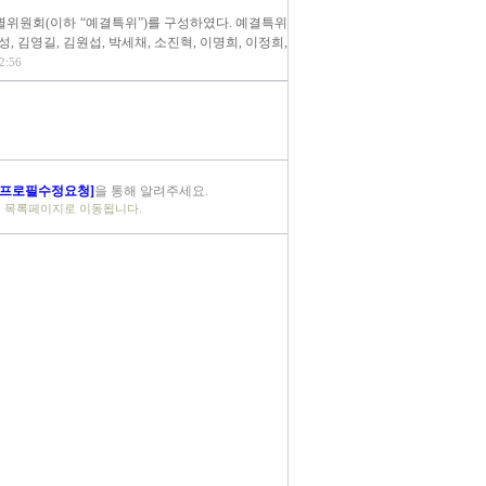
특별위원회(이하 “예결특위”)를 구성하였다. 예결특위
 김영길, 김원섭, 박세채, 소진혁, 이명희, 이정희,
2:56
[프로필수정요청]
을 통해 알려주세요.
체 목록페이지로 이동됩니다.