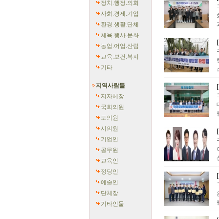
정치.행정.의회
사회.경제.기업
환경.생활.단체
체육.행사.문화
농업.어업.산림
교육.보건.복지
기타
지역사람들
지자체장
국회의원
도의원
시의원
기업인
공무원
교육인
정당인
예술인
단체장
기타인물