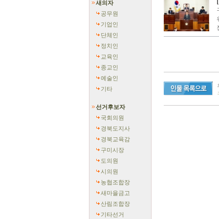
새의자
공무원
기업인
단체인
정치인
교육인
종교인
예술인
기타
선거후보자
국회의원
경북도지사
경북교육감
구미시장
도의원
시의원
농협조합장
새마을금고
산림조합장
기타선거