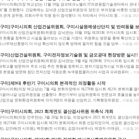
구미시의회(의장 박교상)는 11월 19일 금오테크노밸리 IT의료융합기술센터에서 관내
회"를 진행했다. 간담회에는 김낙관 산업건설위원장과 양진오 부의장을 비롯한 산업
과 관계 공무원, 의회사무국 직원 등이 참석했다. 이 자리에서 구미시의 중...
이용철 2024-
[구미]구미시의회 산업건설위원회, 구미시설원예생산단지 및 반려동물 보호
구미시의회 산업건설위원회(위원장 김낙관)는 10월 18일 제281회 구미시의회 임시
련 현황을 청취하고 시설을 둘러보는 시간을 가졌다. 위원회는 방문을 통해 확산되고 
소나무재선충병이 더 이상 확산되지 않도록 방제에 철저히 힘쓸 것을 당부...
이용철 2024
[구미]산업건설위원회, 구미전자정보기술원 및 금오공대 현장방문 실시!!
구미시의회 산업건설위원회(위원장 김낙관)는 9월 6일 제280회 구미시의회 임시회 
대학교를 방문하여 주요 사업 추진 현황을 청취하고, 벤처기업집적시설 지원사업을 
원 본원을 방문해 첨단 전자산업 자원순환 녹색융합클러스터 사업과 슈퍼컴퓨터 ...
이용
[구미]제9대 후반기 구미시의회 본격적인 의정활동 시작
구미시의회(의장 박교상)는 7월 4일 본회의장에서 제278회 임시회 제2차 본회의를
이끌어나갈 상임위원장을 선출했다. 후반기부터 상임위원회의 전문성과 효율성을 높이
산업건설·문화환경위원회에 각각 8명의 위원을 선임하고, 기획행정위원장...
이용철 2024
[구미]구미시의회, 2023 회계연도 결산검사위원 위촉식 개최
구미시의회(의장 안주찬)는 3월 26일 화요일, 의장실에서 2023 회계연도 결산검사위
은 제274회 구미시의회 임시회 제2차 본회의에서 최종 선임되었으며, 선임된 결산검
원), 김인배(전 시의원), 백천봉(전 시의원), 김점수(세무사), 박경자·이재균(...
이용철 2024