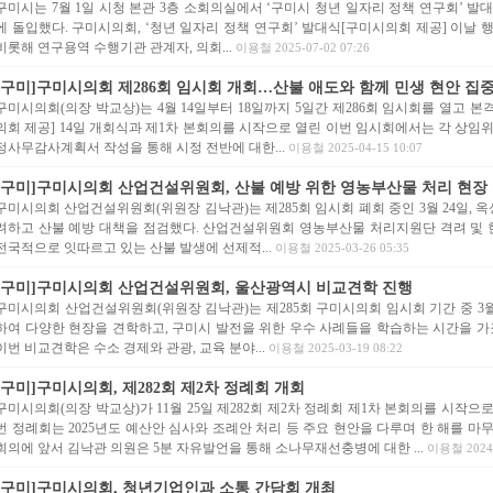
구미시는 7월 1일 시청 본관 3층 소회의실에서 ‘구미시 청년 일자리 정책 연구회’ 
에 돌입했다. 구미시의회, ‘청년 일자리 정책 연구회’ 발대식[구미시의회 제공] 이날
비롯해 연구용역 수행기관 관계자, 의회...
이용철 2025-07-02 07:26
[구미]구미시의회 제286회 임시회 개회…산불 애도와 함께 민생 현안 집중 .
구미시의회(의장 박교상)는 4월 14일부터 18일까지 5일간 제286회 임시회를 열고
의회 제공] 14일 개회식과 제1차 본회의를 시작으로 열린 이번 임시회에서는 각 상임위
정사무감사계획서 작성을 통해 시정 전반에 대한...
이용철 2025-04-15 10:07
[구미]구미시의회 산업건설위원회, 산불 예방 위한 영농부산물 처리 현장 점
구미시의회 산업건설위원회(위원장 김낙관)는 제285회 임시회 폐회 중인 3월 24일,
려하고 산불 예방 대책을 점검했다. 산업건설위원회 영농부산물 처리지원단 격려 및 현
전국적으로 잇따르고 있는 산불 발생에 선제적...
이용철 2025-03-26 05:35
[구미]구미시의회 산업건설위원회, 울산광역시 비교견학 진행
구미시의회 산업건설위원회(위원장 김낙관)는 제285회 구미시의회 임시회 기간 중 3월
하여 다양한 현장을 견학하고, 구미시 발전을 위한 우수 사례들을 학습하는 시간을 가
이번 비교견학은 수소 경제와 관광, 교육 분야...
이용철 2025-03-19 08:22
[구미]구미시의회, 제282회 제2차 정례회 개회
구미시의회(의장 박교상)가 11월 25일 제282회 제2차 정례회 제1차 본회의를 시작으로
번 정례회는 2025년도 예산안 심사와 조례안 처리 등 주요 현안을 다루며 한 해를 
회의에 앞서 김낙관 의원은 5분 자유발언을 통해 소나무재선충병에 대한 ...
이용철 2024-
[구미]구미시의회, 청년기업인과 소통 간담회 개최