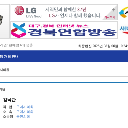
 라면’ 판매량 6배 껑충
최종편집
2026년 08월 06일 10:24:
 주장 강력 규탄
국비 확보 총력전
행 개최 안내
 촉구
, 실행으로 변화 만들겠다'
 본격화
 시의원
지역 정착 해법 모색
치
방 교육
점검
의원
김낙관
직 업
구미시의회
소 속
구미시의회
소속당
국민의힘