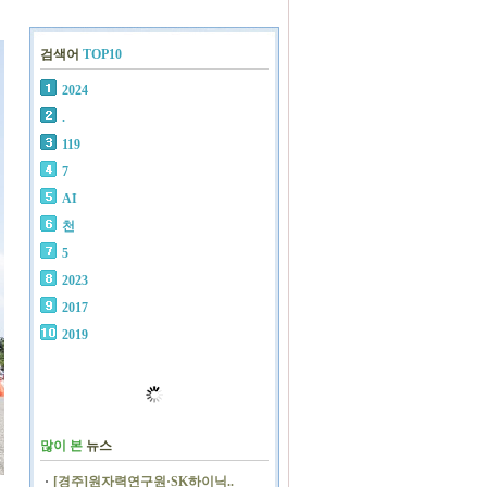
검색어
TOP10
2024
.
119
7
AI
천
5
2023
2017
2019
많이 본
뉴스
[경주]원자력연구원·SK하이닉..