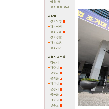
읍.면.동
경조.동정.행사
경상북도
경북도청
경북의회
경북교육
경북경찰
경북소방
경북기관
경북지역소식
경산시
경주시
고령군
군위군
김천시
문경시
봉화군
상주시
성주군