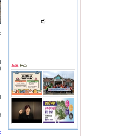
으
이
포토
뉴스
비
시
한
: