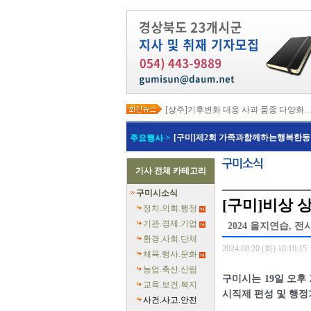
[상주]기후변화 대응 사과 품종 다양화
[봉화]‘K-베트남 밸리 특구’ 최종 지정…3
[김천]‘3무 축제’로 포도축제 확 바꾼다
주요행사 >
[구미]제2회 가족과함께하는행복한동
[김천]지방세입 체납관리단 본격 가동
[고령]가뭄 장기화 총력 대응…농업용수
[경주]경주역 KTX·KTX-이음 증편…
기사 전체 카테고리
[경북교육청]‘수리력+ 웹 콘텐츠’ 개발
[경북도청]‘말산업 특구’ 키운다…한국
구미시소식
[구미]예능 타고 뜬 구미 관광…‘갓 튀긴
[구미]비상 
[경북교육청]일본 방위백서 독도 영유권
정치.의회.행정
기관.경제.기업
2024 을지연습, 
환경.사회.단체
2024.08.20 (화) 10:10:15
체육.행사.문화
농업.축산.산림
구미시는 19일 오후
교육.보건.복지
시직제 편성 및 행정
사건.사고.안전