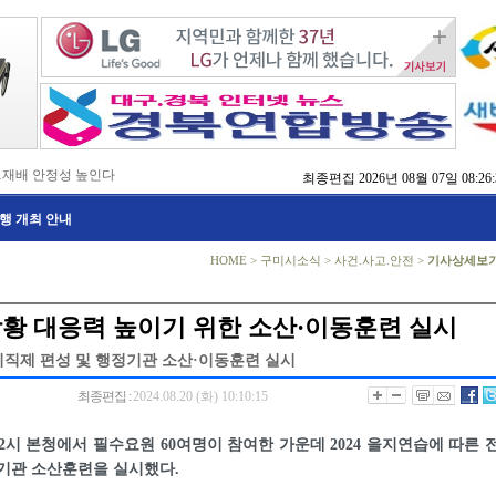
…재배 안정성 높인다
최종편집
2026년 08월 07일 08:26:
,476억 투입
행 개최 안내
…맞춤형 징수 나선다
 확보 긴급 지원
수도권 접근성 높인다
HOME
>
구미시소식
>
사건.사고.안전
>
기사상세보
…맞춤형 수학 학습 지원
마사회 영천 유치 공동전선
 라면’ 판매량 6배 껑충
상황 대응력 높이기 위한 소산·이동훈련 실시
 주장 강력 규탄
전시직제 편성 및 행정기관 소산·이동훈련 실시
최종편집 :
2024.08.20 (화) 10:10:15
 2시 본청에서 필수요원 60여명이 참여한 가운데 2024 을지연습에 따른 
기관 소산훈련을 실시했다.