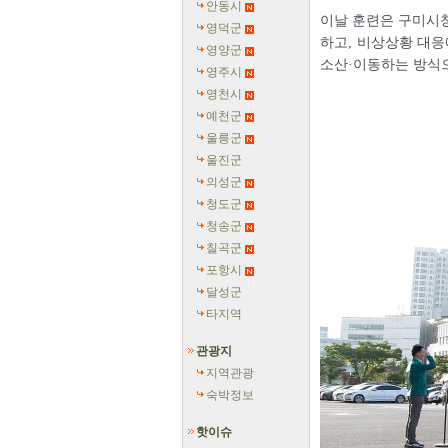
안동시
이날 훈련은 구미시청
영덕군
하고, 비상상황 대응
영양군
소산·이동하는 방식
영주시
영천시
예천군
울릉군
울진군
의성군
청도군
청송군
칠곡군
포항시
달성군
타지역
관광지
지역관광
숙박정보
핫이슈