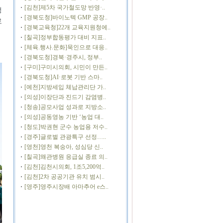
[김천]제5차 국가철도망 반영·..
정
[경북도청]바이노텍 GMP 공장..
로
[경북교육청]22개 교육지원청에..
[칠곡]정부합동평가 대비 지표..
[체육.행사.문화]묵인으로 대응..
[경북도청]경북·경주시, 정부..
[구미]구미시의회, 시민이 만든..
[경북도청]AI·로봇 기반 스마..
[예천]지방세입 체납관리단 가..
[의성]이장단과 진드기 감염병..
[청송]공모사업 성과로 지방소..
[의성]공동영농 기반 ‘농업 대..
[청도]박권현 군수 농업용 저수..
[경주]글로벌 관광특구 선정…..
[영천]영천 복숭아, 성심당 신..
[칠곡]왜관병원 응급실 종료 의..
[김천]김천시의회, 1조5,200억..
[김천]2차 공공기관 유치 범시..
[영주]영주시장배 아마추어 e스..