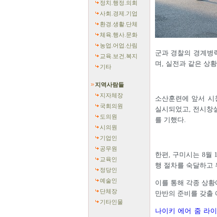
정치.행정.의회
사회.경제.기업
환경.생활.단체
체육.행사.문화
농업.어업.산림
군과 경찰의 경계병
교육.보건.복지
며, 실전과 같은 상
기타
지역사람들
지자체장
소산훈련에 앞서 시
국회의원
실시되었고, 전시창설
도의원
를 기했다.
시의원
기업인
공무원
한편, 구미시는 8월 
교육인
행 절차를 숙달하고 
정당인
예술인
이를 통해 각종 상황
단체장
만반의 준비를 갖출 
기타인물
나이키 에어 줌 라이