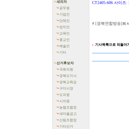
새의자
CT2405-606 사이즈: 
공무원
기업인
단체인
# [경북연합방송]
의 
정치인
교육인
종교인
기사목록으로 되돌아
예술인
기타
선거후보자
국회의원
경북도지사
경북교육감
구미시장
도의원
시의원
농협조합장
새마을금고
산림조합장
기타선거